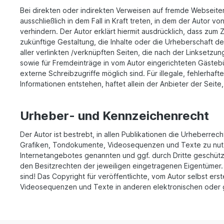
Bei direkten oder indirekten Verweisen auf fremde Webseite
ausschließlich in dem Fall in Kraft treten, in dem der Autor 
verhindern. Der Autor erklärt hiermit ausdrücklich, dass zum 
zukünftige Gestaltung, die Inhalte oder die Urheberschaft der 
aller verlinkten /verknüpften Seiten, die nach der Linksetzu
sowie für Fremdeinträge in vom Autor eingerichteten Gästebü
externe Schreibzugriffe möglich sind. Für illegale, fehlerha
Informationen entstehen, haftet allein der Anbieter der Seite
Urheber- und Kennzeichenrecht
Der Autor ist bestrebt, in allen Publikationen die Urheberr
Grafiken, Tondokumente, Videosequenzen und Texte zu nutze
Internetangebotes genannten und ggf. durch Dritte geschüt
den Besitzrechten der jeweiligen eingetragenen Eigentümer. 
sind! Das Copyright für veröffentlichte, vom Autor selbst ers
Videosequenzen und Texte in anderen elektronischen oder ge