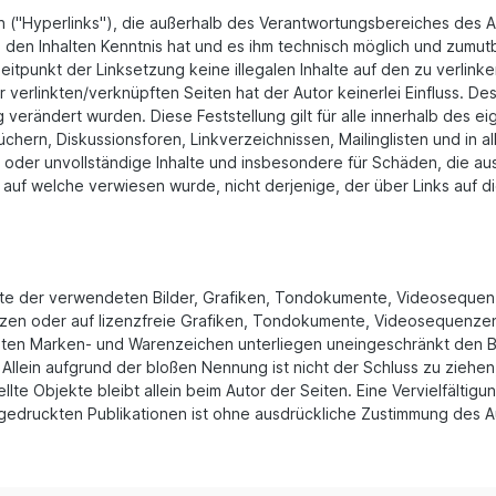
n ("Hyperlinks"), die außerhalb des Verantwortungsbereiches des A
von den Inhalten Kenntnis hat und es ihm technisch möglich und zumut
Zeitpunkt der Linksetzung keine illegalen Inhalte auf den zu verlin
verlinkten/verknüpften Seiten hat der Autor keinerlei Einfluss. Desh
ng verändert wurden. Diese Feststellung gilt für alle innerhalb des
chern, Diskussionsforen, Linkverzeichnissen, Mailinglisten und in 
fte oder unvollständige Inhalte und insbesondere für Schäden, die 
, auf welche verwiesen wurde, nicht derjenige, der über Links auf die
echte der verwendeten Bilder, Grafiken, Tondokumente, Videosequenz
n oder auf lizenzfreie Grafiken, Tondokumente, Videosequenzen 
zten Marken- und Warenzeichen unterliegen uneingeschränkt den 
Allein aufgrund der bloßen Nennung ist nicht der Schluss zu ziehe
tellte Objekte bleibt allein beim Autor der Seiten. Eine Vervielfäl
druckten Publikationen ist ohne ausdrückliche Zustimmung des Aut