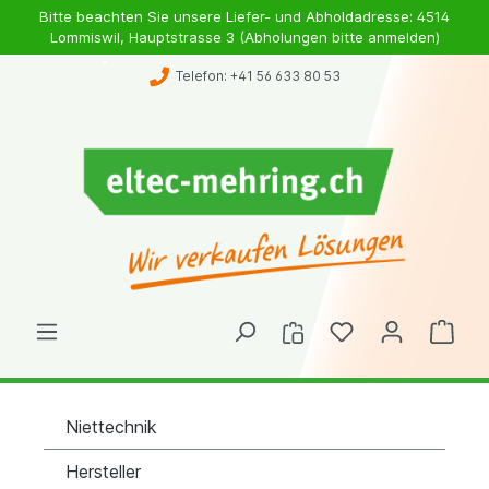
Bitte beachten Sie unsere Liefer- und Abholdadresse: 4514
Lommiswil, Hauptstrasse 3 (Abholungen bitte anmelden)
Telefon: +41 56 633 80 53
Niettechnik
Hersteller