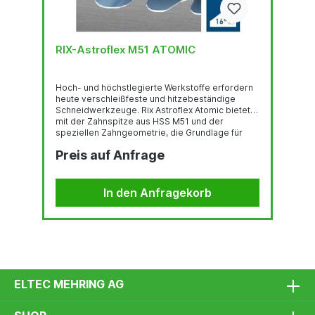
RIX-Astroflex M51 ATOMIC
Hoch- und höchstlegierte Werkstoffe erfordern
heute verschleißfeste und hitzebeständige
Schneidwerkzeuge. Rix Astroflex Atomic bietet
mit der Zahnspitze aus HSS M51 und der
speziellen Zahngeometrie, die Grundlage für
wirtschaftliches Trennen von hochlegierten
Preis auf Anfrage
Werkstoffen und Sonderwerkstoffen. Besonders
in großen Materialquerschnitten spielt das
Atomic seine Vorteile klar aus und ist deshalb
bestens geeignet für Stahlservicecenter,
In den Anfragekorb
Gesenkschmieden und überall da, wo
wirtschaftliches Schneiden von mittleren bis
großen Werkstückquerschnitten...
ELTEC MEHRING AG