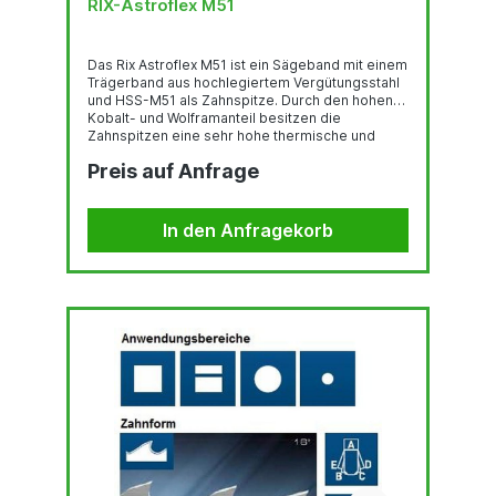
RIX-Astroflex M51
Das Rix Astroflex M51 ist ein Sägeband mit einem
Trägerband aus hochlegiertem Vergütungsstahl
und HSS-M51 als Zahnspitze. Durch den hohen
Kobalt- und Wolframanteil besitzen die
Zahnspitzen eine sehr hohe thermische und
mechanische Verschleißfestigkeit. Der Hook-
Preis auf Anfrage
Zahn hat einen positiven Spanwinkel von 10°.
Diese Zahnform ist besonders geeignet zum
Sägen von Vollmaterialien, dickwandigen Rohren
und allen höher legierten Werkstoffen.
In den Anfragekorb