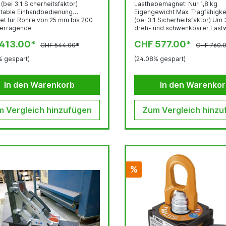
(bei 3:1 Sicherheitsfaktor)
Lasthebemagnet: Nur 1,8 kg
table Einhandbedienung
Eigengewicht Max. Tragfähigkei
et für Rohre von 25 mm bis 200
(bei 3:1 Sicherheitsfaktor) Um
erragende
dreh- und schwenkbarer Lastw
ngseigenschaften auf
Komfortable Einhandbedienun
413.00*
CHF 577.00*
ndigen Materialien(bereits ab 1
Rohre von 25 mm bis 200 mm
CHF 544.00*
CHF 760.
setzbar) Widerstandsfähige
Durchmesser Überragende
% gespart)
(24.08% gespart)
haftfläche aus gehärtetem Stahl
Leistungseigenschaften auf
N-Beschichtungbeugt
dünnwandigen Materialien(bere
digungen vor und garantiert eine
mm einsetzbar) Um 360° dreh
In den Warenkorb
In den Warenko
dauer Technische Daten
schwenkbarer Lastwirbel, sog
TMC 300 R: Eigengewicht:...
Volllast Widerstandsfähige Mag
äche aus gehärtetem Stahl mit.
 Vergleich hinzufügen
Zum Vergleich hinzu
%