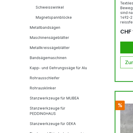
Textil
Schweisswinkel
Bewege
sind n
Magnetspannblöcke
1492-2
reissf
hochfeste
Metallbandsägen
CHF 
für Las
Nach EN
Maschinensägeblätter
Zeichen
Abriebf
Metallkreissägeblätter
im Sch
Bandsägemaschinen
Zum
Kapp- und Gehrungssäge für Alu
Rohrausschleifer
Rohrausklinker
Stanzwerkzeuge für MUBEA
%
Stanzwerkzeuge für
PEDDINGHAUS
Stanzwerkzeuge für GEKA