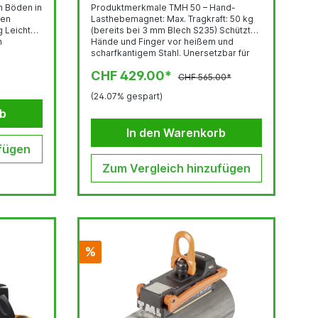
n Böden in
Produktmerkmale TMH 50 – Hand-
hen
Lasthebemagnet: Max. Tragkraft: 50 kg
g Leichtes
(bereits bei 3 mm Blech S235) Schützt
n
Hände und Finger vor heißem und
scharfkantigem Stahl. Unersetzbar für
us am
jeden, der Schweißteile u.a. von einer
CHF 429.00*
Stelle zur anderen bewegen muss (max.
CHF 565.00*
800 – 1100
Temperatur: 60°). Technische Daten TMH
(24.07% gespart)
50 – Hand-Lasthebemagnet:
Eigengewicht: 1,6 kg Max. Tragkraft bei
rb
vertikalem Heben: 50 kg Länge: 126 mm,
In den Warenkorb
Breite: 80 mm,...
fügen
Zum Vergleich hinzufügen
%