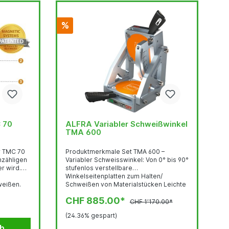
%
C 70
ALFRA Variabler Schweißwinkel
TMA 600
r TMC 70
Produktmerkmale Set TMA 600 –
unzähligen
Variabler Schweisswinkel: Von 0° bis 90°
r wird.
stufenlos verstellbare
Winkelseitenplatten zum Halten/
weißen.
Schweißen von Materialstücken Leichte
Einsatz
Arretierung/Einstellung durch
CHF 885.00*
tischen
Schnellspanner Unersetzbar für jeden,
CHF 1’170.00*
lose
der schwere Werkstücke in
(24.36% gespart)
zum
unterschiedlichen Winkeln
 Fixieren
zusammenschweißen muss
rb