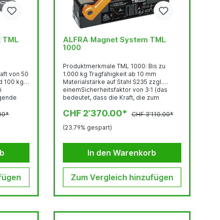
t TML
ALFRA Magnet System TML
1000
Produktmerkmale TML 1000: Bis zu
1.000 kg Tragfähigkeit ab 10 mm
d 100 kg
Materialstärke auf Stahl S235 zzgl.
i
einemSicherheitsfaktor von 3:1 (das
bedeutet, dass die Kraft, die zum
Abreißen des Stahlblechesführt, dem
CHF 2’370.00*
eits ab 1
Dreifachen der maximalen Haftkraft
00*
CHF 3’110.00*
entsprechen muss) Überragende
(23.79% gespart)
h unter
Leistungseigenschaften auf
dünnwandigen Materialien(bereits ab 2
mm einsetzbar) Bis zu 70% weniger
rb
In den Warenkorb
Blech
Eigengewicht bei mind. gleicher
Leistung gegenüberherkömmlichen
Magneten Einfache Aktivierung mit
fügen
minimalem...
Zum Vergleich hinzufügen