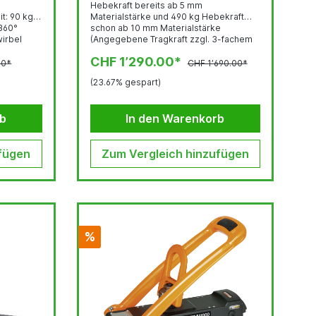
Hebekraft bereits ab 5 mm
t: 90 kg
Materialstärke und 490 kg Hebekraft
 360°
schon ab 10 mm Materialstärke
irbel
(Angegebene Tragkraft zzgl. 3-fachem
g Hebt
Sicherheitsfaktor im Hebebetrieb, d.h.
CHF 1’290.00*
dass die Kraft, die zum Abreißen des
00*
CHF 1’690.00*
Bleches führt, einem Dreifachen der
(23.67% gespart)
maximalen Hebekraft entsprechen
its ab 1
muss) Überragende
- und
Leistungseigenschaften auf
rb
In den Warenkorb
ar unter
dünnwandigen Materialien (Bereits ab 1
nethaftfl
mm einsetzbar) Bis zu 70% weniger
..
Eigengewicht bei mind. gleicher
fügen
Leistung gegenüber herkömmlichen...
Zum Vergleich hinzufügen
%