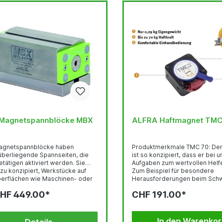
 Magnetspannblöcke MBX
ALFRA Haftmagnet TM
gnetspannblöcke haben
Produktmerkmale TMC 70: De
berliegende Spannseiten, die
ist so konzipiert, dass er bei 
tätigen aktiviert werden. Sie
Aufgaben zum wertvollen Helfe
zu konzipiert, Werkstücke auf
Zum Beispiel für besondere
berflächen wie Maschinen- oder
Herausforderungen beim Sch
etische zu spannen. Um längere
Unter anderem zeigt er vollen 
HF 449.00*
CHF 191.00*
rößere Werkstücke zu spannen,
beim Fixieren von ferromagne
 auch mehrere MBX über den
Blechen und Platten für makel
echskant der Schaltwelle
Schweißnähte, als Hilfsmittel 
ander verbunden werden. Die
Schweißen im Winkel, oder zum
In den Warenko
Details