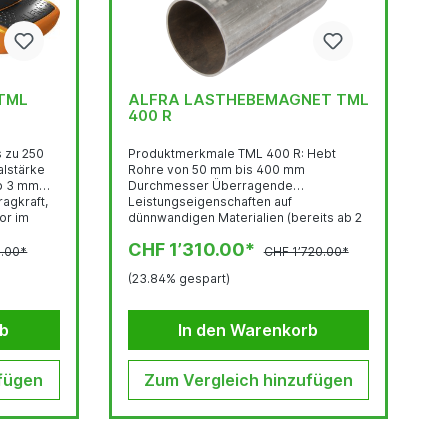
 TML
ALFRA LASTHEBEMAGNET TML
400 R
Produktmerkmale TML 400 R: Hebt
alstärke
Rohre von 50 mm bis 400 mm
ab 3 mm
Durchmesser Überragende
agkraft,
Leistungseigenschaften auf
or im
dünnwandigen Materialien (bereits ab 2
t, die
mm einsetzbar) Schwenkbarer und um
CHF 1’310.00*
rt, einem
360° drehbarer Lastwirbel, sogar unter
0.00*
CHF 1’720.00*
ekraft
Volllast Widerstandsfähige
(23.84% gespart)
Magnethaftfläche aus gehärtetem Stahl
mit TiNBeschichtung beugt
Beschädigungen vor und garantiert eine
rb
In den Warenkorb
. gleicher
lange Lebensdauer Technische Daten
lichen
TML 400 R: Eigengewicht: 8,2 kg
erung mit
Abrisskraft: 400 kg (auf 6 mm Stahl
fügen
lig...
S235) Max. Tragfähigkeit...
Zum Vergleich hinzufügen