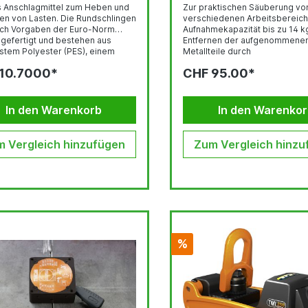
es Anschlagmittel zum Heben und
Zur praktischen Säuberung vo
n von Lasten. Die Rundschlingen
verschiedenen Arbeitsbereic
ach Vorgaben der Euro-Norm
Aufnahmekapazität bis zu 14 k
 gefertigt und bestehen aus
Entfernen der aufgenommene
estem Polyester (PES), einem
Metallteile durch
n Multifilamentgarn. Geeignet
einfachenLösungsmechanism
10.7000*
CHF 95.00*
ten bis 1.000 kg. 100 % Polyester
Magnet Kehrbreite 450 mm
 1492-2 Sicherheitsfaktor 7:1 GS
Teleskopstiel verstellbar von 
 Sorgfältig verarbeitet
mm Gewicht: 5,7 kg
est, zuverlässig Geleitet sehr gut
In den Warenkorb
In den Warenko
nürgang
 Vergleich hinzufügen
Zum Vergleich hinzu
%