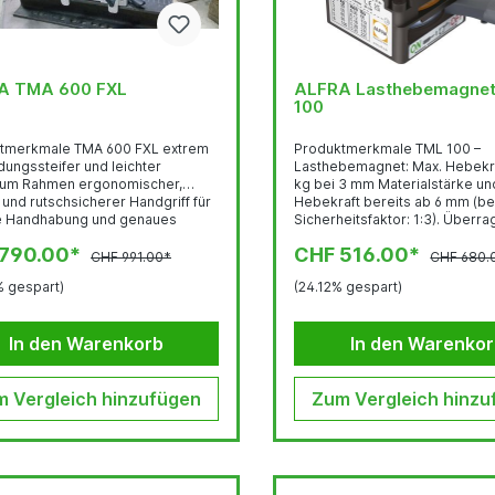
A TMA 600 FXL
ALFRA Lasthebemagne
100
erkmale TMA 600 FXL extrem
Produktmerkmale TML 100 –
ungssteifer und leichter
Lasthebemagnet: Max. Hebekraft von 50
ium Rahmen ergonomischer,
kg bei 3 mm Materialstärke un
und rutschsicherer Handgriff für
Hebekraft bereits ab 6 mm (be
e Handhabung und genaues
Sicherheitsfaktor: 1:3). Überragende
ren zusätzliche Abstützung
Leistungseigenschaften auf
 790.00*
CHF 516.00*
g der Magnetebene für mehr
dünnwandigen Materialien (ber
CHF 991.00*
CHF 680.
ion auch bei langen, schweren
mm einsetzbar) 360° dreh- und
% gespart)
(24.12% gespart)
cken Viel Platz für sicheres,
schwenkbarer Lastwirbel (auc
es Schweißen im Bereich der
Volllast) Technische Daten TML 100 –
der Schweißnaht) 4 verstellbare,
Lasthebemagnet: Eigengewicht: 1,7 kg
In den Warenkorb
In den Warenko
he Anschläge, um auch lange
Abrisskraft: 300 kg (ab 6 mm 
e linear maßhaltig auszurichten.
S235) Max. Tragkraft bei vertikalem
che...
Heben:...
 Vergleich hinzufügen
Zum Vergleich hinzu