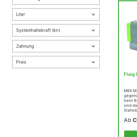
Liter
Systemhaltekraft (kn)
Zahnung
Preis
Flaig
MBX Ma
gegenü
beim Be
sind da
Stahlo
Montag
Ab
C
oder g
können
Innens
mitein