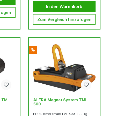
e, die
Leichtgewicht, einfache und
In den Warenkorb
igt
problemlose Handhabung Technische
ewinde
Daten Variabler Schweisswinkel TMA
fügen
Magneten
600: Abrisskraft: 300 kg (auf 6 mm Blech
 fast
S235) Scherkraft...
Zum Vergleich hinzufügen
.
%
t TML
ALFRA Magnet System TML
500
Produktmerkmale TML 500: 300 kg