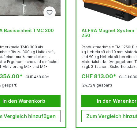
 Basiseinheit TMC 300
ALFRA Magnet System
250
tmerkmale TMC 300 als
Produktmerkmale TML 250: Bis zu 250
300 kg Haltekraft,
kg Hebekraft ab 10 mm Materi
auf einer nur 6-mm dicken
und 90 kg Hebekraft bereits 
 und einfache
Materialstärke (Angegebene Tr
tivierung M5- und M6-
zzgl. 3-fachem Sicherheitsfakt
e auf der Oberseite, wie auch
Hebebetrieb, d.h. dass die Kraf
 356.00*
CHF 813.00*
h, ermöglichen ein leichtes
zum Abreißen des Bleches füh
CHF 468.00*
CHF 1’08
gen von Handhabungszubehör
Dreifachen der maximalen Heb
% gespart)
(24.72% gespart)
nittführungen, Winkel-
entsprechen muss) Überragende
latten, Griffe und vielem mehr
Leistungseigenschaften auf
Arbeitserleichterung z.B. bei
dünnwandigen Materialien Bis zu 70%
In den Warenkorb
In den Warenko
-Nivellierung, Plattformbau,
weniger Eigengewicht bei mind
ng und Spanntechnik jeglicher Art!
Leistung gegenüber herkömm
eziell ausgerichtete Magnetfeld
Magneten Ergonomische Aktivi
ert) erlaubt...
 Vergleich hinzufügen
Zum Vergleich hinzu
minimalem Kraftaufwand Völ