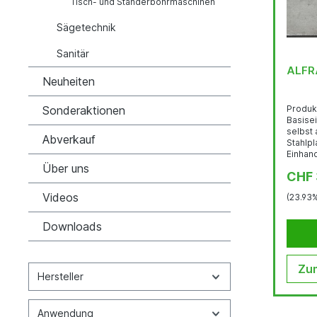
Tisch- und Ständerbohrmaschinen
Sägetechnik
Sanitär
ALFRA
Neuheiten
Sonderaktionen
Produk
Basiseinheit: Bis zu 
selbst 
Abverkauf
Stahlplatte Ergonomische
Einhand-Ak
Gewind
Über uns
CHF
seitlic
Anbrin
Videos
(23.93
wie Sch
Seitenp
Ideale 
Downloads
Platten
Fixieru
Das sp
(patenti
Zum
Hersteller
Anwendung