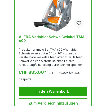
ALFRA Variabler Schweißwinkel TMA
600
Produktmerkmale Set TMA 600 – Variabler
Schweisswinkel: Von 0° bis 90° stufenlos
verstellbare Winkelseitenplatten zum Halten/
Schweißen von Materialstücken Leichte
Arretierung/Einstellung durch Schnellspanner
Unersetzbar für jeden, der schwere Werkstücke
CHF 885.00*
in unterschiedlichen Winkeln
CHF 1’170.00*
(24.36%
zusammenschweißen muss Leichtgewicht,
gespart)
einfache und problemlose Handhabung
Technische Daten Variabler Schweisswinkel TMA
600: Abrisskraft: 300 kg (auf 6 mm Blech S235)
In den Warenkorb
Scherkraft...
Zum Vergleich hinzufügen