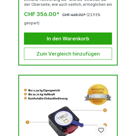
der Oberseite, wie auch seitlich, ermöglichen ein
leichtes Anbringen von Handhabungszubehör
CHF 356.00*
wie Schnittführungen, Winkel-Seitenplatten,
CHF 468.00*
(23.93%
Griffe und vielem mehr Ideale
gespart)
Arbeitserleichterung z.B. bei Platten-
Nivellierung, Plattformbau, Fixierung und
Spanntechnik jeglicher Art! Das speziell
In den Warenkorb
ausgerichtete Magnetfeld (patentiert) erlaubt...
Zum Vergleich hinzufügen