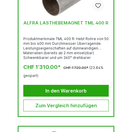
ALFRA LASTHEBEMAGNET TML 400 R
Produktmerkmale TML 400 R: Hebt Rohre von 50
mm bis 400 mm Durchmesser Überragende
Leistungseigenschaften auf dünnwandigen
Materialien (bereits ab 2 mm einsetzbar)
Schwenkbarer und um 360° drehbarer
Lastwirbel, sogar unter Volllast
CHF 1’310.00*
Widerstandsfähige Magnethaftfläche aus
CHF 1’720.00*
(23.84%
gehärtetem Stahl mit TiNBeschichtung beugt
gespart)
Beschädigungen vor und garantiert eine lange
Lebensdauer Technische Daten TML 400 R:
Eigengewicht: 8,2 kg Abrisskraft: 400 kg (auf 6
In den Warenkorb
mm Stahl S235) Max. Tragfähigkeit...
Zum Vergleich hinzufügen