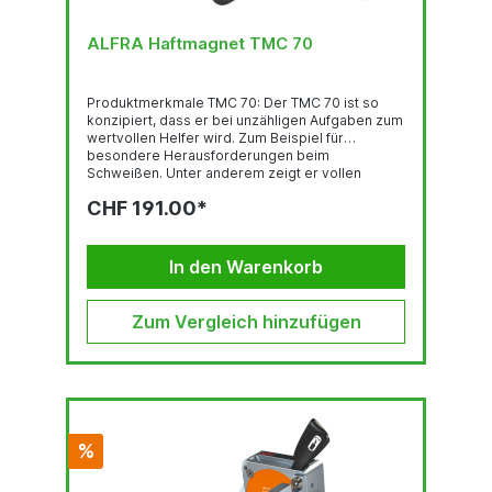
ALFRA Haftmagnet TMC 70
Produktmerkmale TMC 70: Der TMC 70 ist so
konzipiert, dass er bei unzähligen Aufgaben zum
wertvollen Helfer wird. Zum Beispiel für
besondere Herausforderungen beim
Schweißen. Unter anderem zeigt er vollen
Einsatz beim Fixieren von ferromagnetischen
CHF 191.00*
Blechen und Platten für makellose
Schweißnähte, als Hilfsmittel zum Schweißen im
Winkel, oder zum Fixieren besonders filigraner
Metallteile, die alternativ mit Klammern befestigt
In den Warenkorb
werden müssten. Anschlussgewinde oben und
an drei Seiten des Magneten sorgen dafür, dass
der TMC 70 fast unbegrenzt individualisierbar...
Zum Vergleich hinzufügen
%