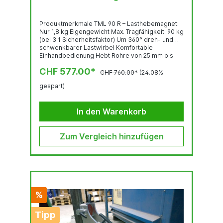
Produktmerkmale TML 90 R – Lasthebemagnet:
Nur 1,8 kg Eigengewicht Max. Tragfähigkeit: 90 kg
(bei 3:1 Sicherheitsfaktor) Um 360° dreh- und
schwenkbarer Lastwirbel Komfortable
Einhandbedienung Hebt Rohre von 25 mm bis
200 mm Durchmesser Überragende
CHF 577.00*
Leistungseigenschaften auf dünnwandigen
CHF 760.00*
(24.08%
Materialien(bereits ab 1 mm einsetzbar) Um
gespart)
360° dreh- und schwenkbarer Lastwirbel, sogar
unter Volllast Widerstandsfähige Magnethaftfl
äche aus gehärtetem Stahl mit...
In den Warenkorb
Zum Vergleich hinzufügen
%
Tipp