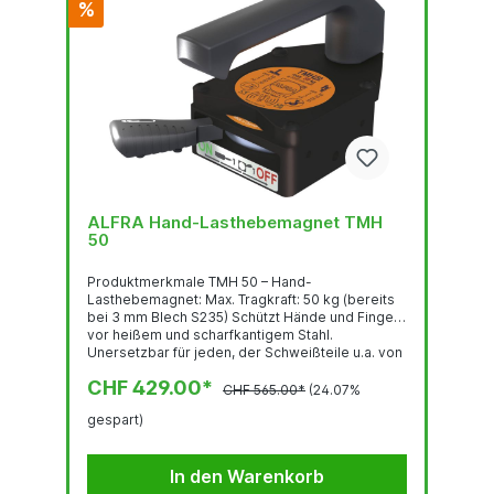
%
ALFRA Hand-Lasthebemagnet TMH
50
Produktmerkmale TMH 50 – Hand-
Lasthebemagnet: Max. Tragkraft: 50 kg (bereits
bei 3 mm Blech S235) Schützt Hände und Finger
vor heißem und scharfkantigem Stahl.
Unersetzbar für jeden, der Schweißteile u.a. von
einer Stelle zur anderen bewegen muss (max.
CHF 429.00*
Temperatur: 60°). Technische Daten TMH 50 –
CHF 565.00*
(24.07%
Hand-Lasthebemagnet: Eigengewicht: 1,6 kg
gespart)
Max. Tragkraft bei vertikalem Heben: 50 kg
Länge: 126 mm, Breite: 80 mm,...
In den Warenkorb