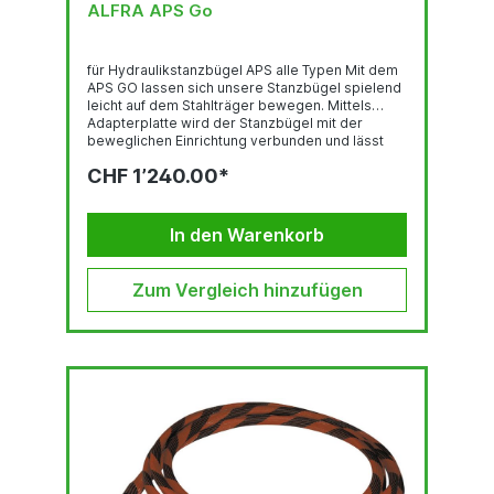
ALFRA APS Go
für Hydraulikstanzbügel APS alle Typen Mit dem
APS GO lassen sich unsere Stanzbügel spielend
leicht auf dem Stahlträger bewegen. Mittels
Adapterplatte wird der Stanzbügel mit der
beweglichen Einrichtung verbunden und lässt
sich jederzeit wieder demontieren. Speziell bei
CHF 1’240.00*
Stanzungen mit demselben Randabstand ist der
Zeitgewinn enorm, da das Maß nur einmal
eingestellt werden muss und die
Längenabstände leicht abzumessen sind.
In den Warenkorb
Massive, stabile Schwerlastrollen und die
seitlichen Handgriffe...
Zum Vergleich hinzufügen