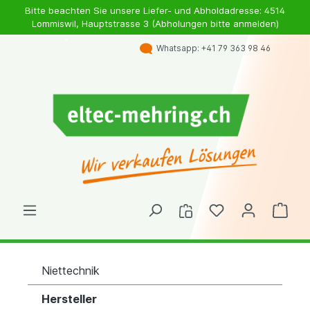
Bitte beachten Sie unsere Liefer- und Abholdadresse: 4514
Lommiswil, Hauptstrasse 3 (Abholungen bitte anmelden)
Whatsapp: +41 79 363 98 46
Niettechnik
Hersteller