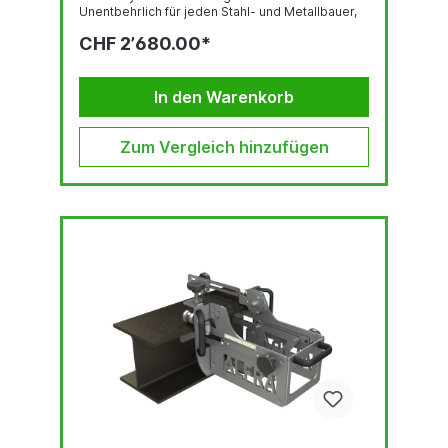
Unentbehrlich für jeden Stahl- und Metallbauer,
auch dort, wo Stanzbügel bereits im Einsatz sind.
CHF 2’680.00*
Ermöglicht leichtes Positionieren des
Stanzkopfes am Stahlträger durch
Gasdruckstoßdämpfer. Die Hydraulikpumpe
steht auf dem Wagen und braucht nicht hinterher
In den Warenkorb
getragen zu werden. Werkzeugschrank mit
Schubladen zur übersichtlichen Anordnung...
Zum Vergleich hinzufügen