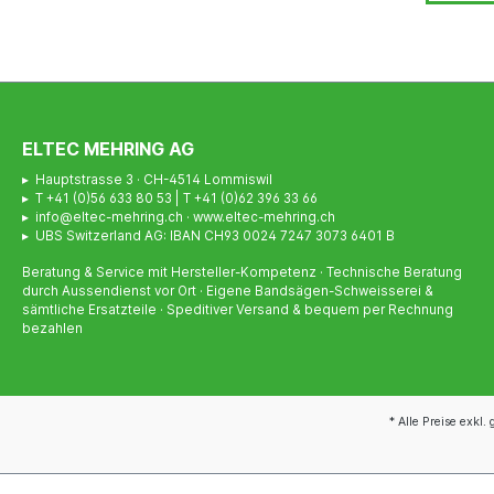
ELTEC MEHRING AG
▸ Hauptstrasse 3 · CH-4514 Lommiswil
▸ T +41 (0)56 633 80 53 | T +41 (0)62 396 33 66
▸ info@eltec-mehring.ch · www.eltec-mehring.ch
▸ UBS Switzerland AG: IBAN CH93 0024 7247 3073 6401 B
Beratung & Service mit Hersteller-Kompetenz · Technische Beratung
durch Aussendienst vor Ort · Eigene Bandsägen-Schweisserei &
sämtliche Ersatzteile · Speditiver Versand & bequem per Rechnung
bezahlen
* Alle Preise exkl.