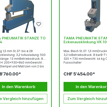
 PNEUMATIK STANZE TO
TAMA PNEUMATIK STAN
04
Eckenausklinkung VK 10
g 1,5 mm St.37: bis ø 28
Max. Blech St.37: 1,5 mmDruckl
kleistung: 3,2 toAusladung: 500
3,2 toBetriebsdruck: 8 barB-T-
änge: 13 mmBetriebsdruck: 8
320 x 730 mmGewicht: 46 kg Opti
-H: 200x930x860 mmGewicht :
Fussschalter
Stempel und Matrizen von 2 bis
mit 1/10 mm steigend lieferbar
8’760.00*
CHF 5’454.00*
sschalter
In den Warenkorb
In den Warenko
 Vergleich hinzufügen
Zum Vergleich hinzu