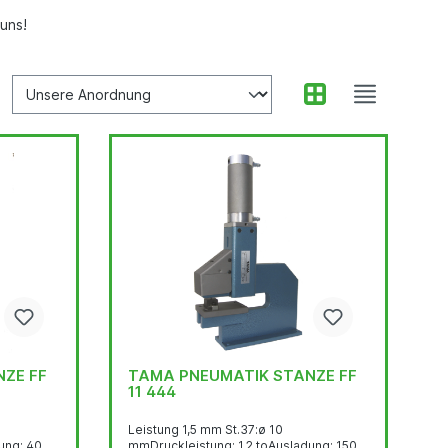
 uns!
ZE FF
TAMA PNEUMATIK STANZE FF
11 444
Leistung 1,5 mm St.37:ø 10
ung: 40
mmDruckleistung: 1,2 toAusladung: 150