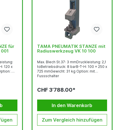
ZE für
TAMA PNEUMATIK STANZE mit
 001
Radiuswerkzeug VK 10 100
eistung:
Max. Blech St.37: 3 mmDruckleistung: 2,1
H: 120 x
toBetriebsdruck: 8 barB-T-H: 100 x 250 x
on: mit
725 mmGewicht: 31 kg Option: mit
Fussschalter
CHF 3’788.00*
rb
In den Warenkorb
fügen
Zum Vergleich hinzufügen