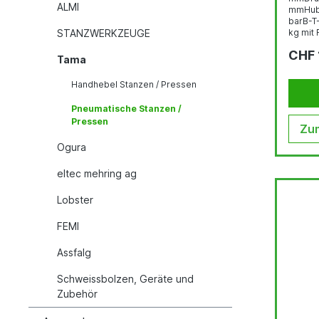
ALMI
mmHubl
barB-T
STANZWERKZEUGE
kg mit 
CHF 
Tama
Handhebel Stanzen / Pressen
Pneumatische Stanzen /
Pressen
Zum
Ogura
eltec mehring ag
Lobster
FEMI
Assfalg
Schweissbolzen, Geräte und
Zubehör