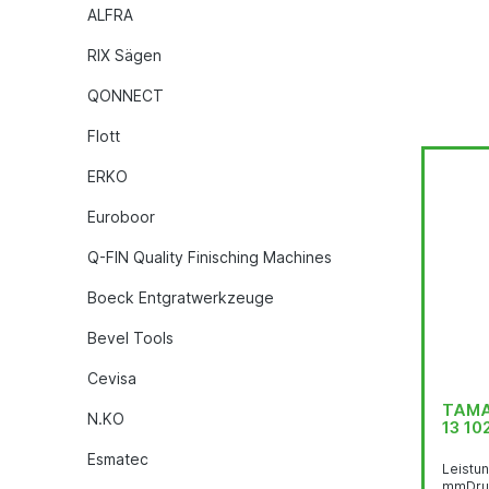
ALFRA
RIX Sägen
QONNECT
Flott
ERKO
Euroboor
Q-FIN Quality Finisching Machines
Boeck Entgratwerkzeuge
Bevel Tools
Cevisa
TAMA
N.KO
13 10
Esmatec
Leistun
mmDruc