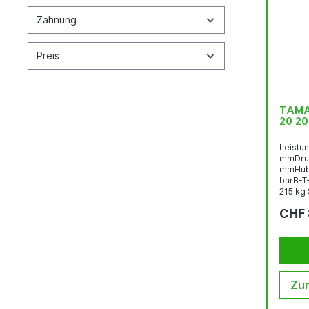
Zahnung
Preis
TAMA
20 2
Leistun
mmDruc
mmHubl
barB-T
215 kg 
28 mm 
CHF 
mit Fus
Zum