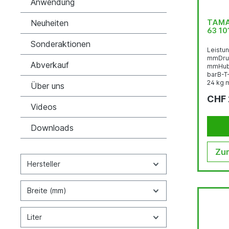
Anwendung
TAMA
Neuheiten
63 10
Sonderaktionen
Leistun
mmDruc
Abverkauf
mmHubl
barB-T
24 kg m
Über uns
CHF 
Videos
Downloads
Zum
Hersteller
Breite (mm)
Liter