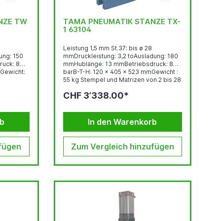
NZE TW
TAMA PNEUMATIK STANZE TX-
1 63104
Leistung 1,5 mm St.37: bis ø 28
: 150
mmDruckleistung: 3,2 toAusladung: 180
uck: 8
mmHublänge: 13 mmBetriebsdruck: 8
Gewicht:
barB-T-H: 120 x 405 x 523 mmGewicht :
55 kg Stempel und Matrizen von 2 bis 28
mm mit 1/10 mm steigend lieferbar mit
CHF 3’338.00*
Fussschalter
rb
In den Warenkorb
fügen
Zum Vergleich hinzufügen