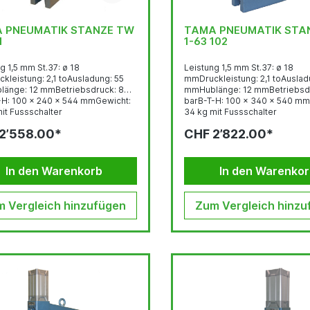
 PNEUMATIK STANZE TW
TAMA PNEUMATIK STA
1
1-63 102
g 1,5 mm St.37: ø 18
Leistung 1,5 mm St.37: ø 18
kleistung: 2,1 toAusladung: 55
mmDruckleistung: 2,1 toAusladung
änge: 12 mmBetriebsdruck: 8
mmHublänge: 12 mmBetriebsdr
-H: 100 x 240 x 544 mmGewicht:
barB-T-H: 100 x 340 x 540 mm
it Fussschalter
34 kg mit Fussschalter
2’558.00*
CHF 2’822.00*
In den Warenkorb
In den Warenko
 Vergleich hinzufügen
Zum Vergleich hinzu