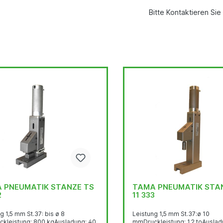
Bitte Kontaktieren Sie
 PNEUMATIK STANZE TS
TAMA PNEUMATIK STAN
2
11 333
g 1,5 mm St.37: bis ø 8
Leistung 1,5 mm St.37:ø 10
kleistung: 800 kgAusladung: 40
mmDruckleistung: 1,2 toAuslad