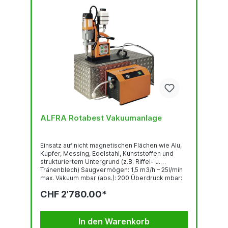
ALFRA Rotabest Vakuumanlage
Einsatz auf nicht magnetischen Flächen wie Alu,
Kupfer, Messing, Edelstahl, Kunststoffen und
strukturiertem Untergrund (z.B. Riffel- u.
Tränenblech) Saugvermögen: 1,5 m3/h – 25l/min
max. Vakuum mbar (abs.): 200 Überdruck mbar:
300 Abmessung Saugplatte: 400 x 200 mm
CHF 2’780.00*
Lieferumfang: Pumpe (230 V, 50 Hz),
Vakuumplatte, 3 mtr. Saugleitung TIPP: Bitte
schildern Sie uns Ihr Einsatzproblem. Wir beraten
Sie gerne
In den Warenkorb