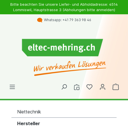
Bitte beachten Sie unsere Liefer- und Abholdadresse: 4514
Lommiswil, Hauptstrasse 3 (Abholungen bitte anmelden)
Whatsapp: +41 79 363 98 46
Niettechnik
Hersteller