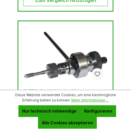
Zum Vergleich hinzufügen
ALFRA Gewindeschneidapparat
Diese Website verwendet Cookies, um eine bestmögliche
Erfahrung bieten zu können.
Mehr Informationen ...
Gewindeschneidapparat M3 - M12 MK2 +
Nur technisch notwendige
Konfigurieren
RotaQuick® Lieferumfang: mit Rota-Quick® und
MK 2, austauschbar, im Kunststoffkoffer
Alle Cookies akzeptieren