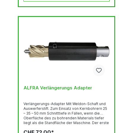
ALFRA Verlängerungs Adapter
Verlängerungs-Adapter Mit Weldon-Schaft und
Auswerferstift. Zum Einsatz von Kernbohrern 25
– 35 – 50 mm Schnitttiefe in Fällen, wenn die
Oberfläche des zu bohrenden Materials tiefer
liegt als die Standfläche der Maschine. Der erste
Auswerferstift löst den zweiten Auswerferstift
CHF 72.00*
aus, das Kühlmittel fließt durch die Bohrung zum