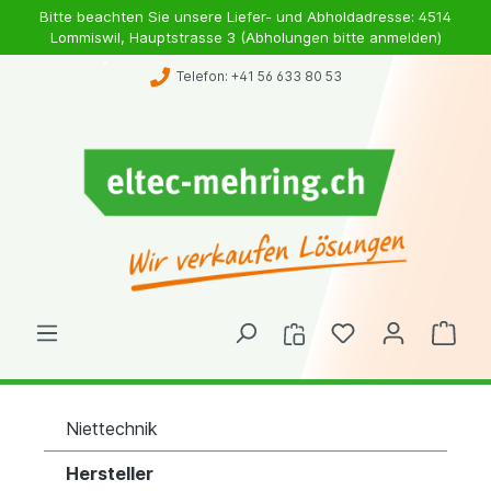
Bitte beachten Sie unsere Liefer- und Abholdadresse: 4514
Lommiswil, Hauptstrasse 3 (Abholungen bitte anmelden)
Telefon: +41 56 633 80 53
Niettechnik
Hersteller