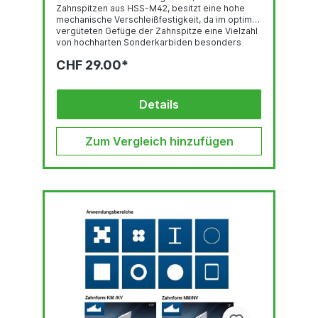
Zahnspitzen aus HSS-M42, besitzt eine hohe
mechanische Verschleißfestigkeit, da im optimal
vergüteten Gefüge der Zahnspitze eine Vielzahl
von hochharten Sonderkarbiden besonders
gleichmäßig verteilt sind. Deren feste Einbettung
CHF 29.00*
in einer temperaturbeständigen martensitischen
Umgebung und der hohe Kobalt-gehalt stehen
für eine sehr gute thermische
Verschleißfestigkeit. Das Trägerband aus
Details
hochlegiertem, chromhaltigen Federstahl ist der
Garant für hervorragende
Biegewechselfestigkeit. Der...
Zum Vergleich hinzufügen