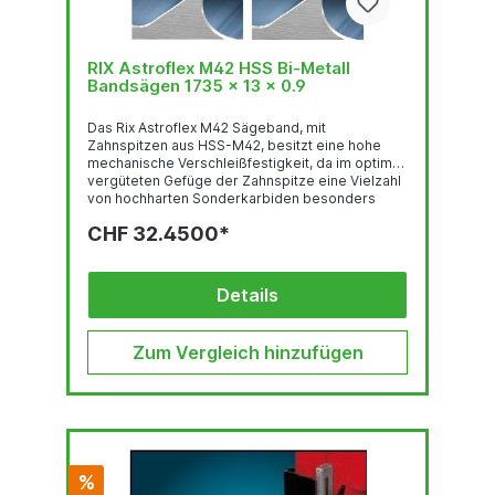
RIX Astroflex M42 HSS Bi-Metall
Bandsägen 1735 x 13 x 0.9
Das Rix Astroflex M42 Sägeband, mit
Zahnspitzen aus HSS-M42, besitzt eine hohe
mechanische Verschleißfestigkeit, da im optimal
vergüteten Gefüge der Zahnspitze eine Vielzahl
von hochharten Sonderkarbiden besonders
gleichmäßig verteilt sind. Deren feste Einbettung
CHF 32.4500*
in einer temperaturbeständigen martensitischen
Umgebung und der hohe Kobalt-gehalt stehen
für eine sehr gute thermische
Verschleißfestigkeit. Das Trägerband aus
Details
hochlegiertem, chromhaltigen Federstahl ist der
Garant für hervorragende
Biegewechselfestigkeit. Der...
Zum Vergleich hinzufügen
%