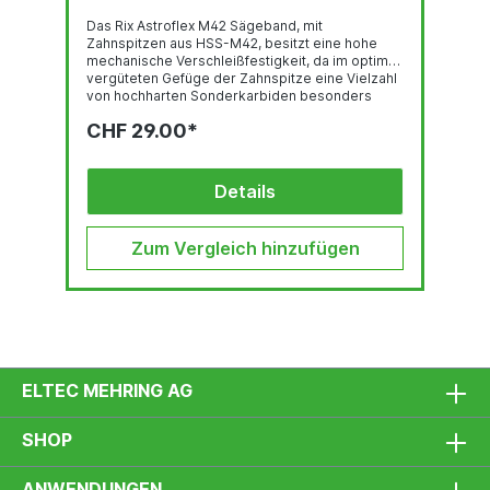
Das Rix Astroflex M42 Sägeband, mit
Zahnspitzen aus HSS-M42, besitzt eine hohe
mechanische Verschleißfestigkeit, da im optimal
vergüteten Gefüge der Zahnspitze eine Vielzahl
von hochharten Sonderkarbiden besonders
gleichmäßig verteilt sind. Deren feste Einbettung
CHF 29.00*
in einer temperaturbeständigen martensitischen
Umgebung und der hohe Kobalt-gehalt stehen
für eine sehr gute thermische
Verschleißfestigkeit. Das Trägerband aus
Details
hochlegiertem, chromhaltigen Federstahl ist der
Garant für hervorragende
Biegewechselfestigkeit. Der...
Zum Vergleich hinzufügen
ELTEC MEHRING AG
SHOP
ANWENDUNGEN