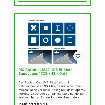
RIX Astroflex M42 HSS Bi-Metall
Bandsägen 1335 x 13 x 0.65
Das Rix Astroflex M42 Sägeband, mit
Zahnspitzen aus HSS-M42, besitzt eine hohe
mechanische Verschleißfestigkeit, da im optimal
vergüteten Gefüge der Zahnspitze eine Vielzahl
von hochharten Sonderkarbiden besonders
gleichmäßig verteilt sind. Deren feste Einbettung
CHF 27.7500*
in einer temperaturbeständigen martensitischen