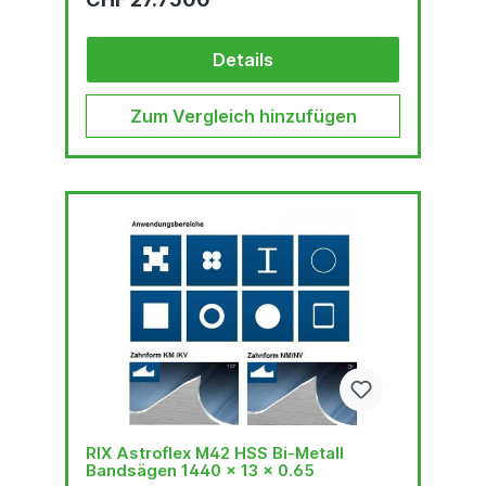
Umgebung und der hohe Kobalt-gehalt stehen
für eine sehr gute thermische
Verschleißfestigkeit. Das Trägerband aus
Details
hochlegiertem, chromhaltigen Federstahl ist der
Garant für hervorragende
Biegewechselfestigkeit. Der...
Zum Vergleich hinzufügen
RIX Astroflex M42 HSS Bi-Metall
Bandsägen 1440 x 13 x 0.65