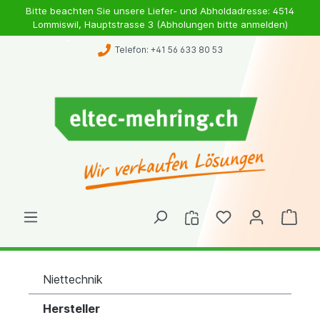
Bitte beachten Sie unsere Liefer- und Abholdadresse: 4514
Lommiswil, Hauptstrasse 3 (Abholungen bitte anmelden)
Telefon: +41 56 633 80 53
Niettechnik
Hersteller