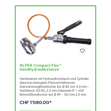
ALFRA Compact Flex™
Handhydraulikstanze
Handstanze mit Hydraulikschlauch und Zylinder.
Ideal bei beengten Platzverhältnissen.
StanzleistungRundlocher bis Ø 82 mm 3.0 mm
Stahlblech (S235), 2.0 mm Edelstahl (F = 600
N/mm2)Rundlocher bis Ø 89 - 152 mm 2.0 mm
Stahlblech (S235), 1.5 mm Edelstahl (F = 600
CHF 1’080.00*
N/mm2)Quadratlocher bis 68 x 68 mm 3.0 mm
Stahlblech (S235), 2.0 mm Edelstahl (F = 600
N/mm2)Quadratlocher bis 92 x 92 mm 2.0 mm