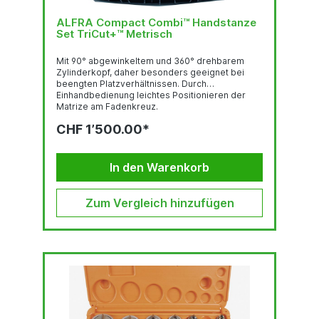
ALFRA Compact Combi™ Handstanze
Set TriCut+™ Metrisch
Mit 90° abgewinkeltem und 360° drehbarem
Zylinderkopf, daher besonders geeignet bei
beengten Platzverhältnissen. Durch
Einhandbedienung leichtes Positionieren der
Matrize am Fadenkreuz.
StanzleistungRundlocher bis Ø 82 mm 3.0 mm
CHF 1’500.00*
Stahlblech (S235), 2.0 mm Edelstahl (F = 600
N/mm2)Rundlocher bis Ø 89 - 152 mm 2.0 mm
Stahlblech (S235), 1.5 mm Edelstahl (F = 600
N/mm2)Quadratlocher bis 68 x 68 mm 3.0 mm
In den Warenkorb
Stahlblech (S235), 2.0 mm Edelstahl (F = 600
N/mm2)Quadratlocher bis 92 x 92 2.0 mm
Stahlblech...
Zum Vergleich hinzufügen