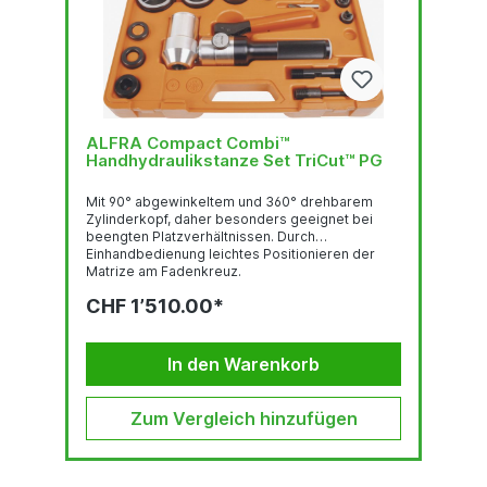
ALFRA Compact Combi™
Handhydraulikstanze Set TriCut™ PG
Mit 90° abgewinkeltem und 360° drehbarem
Zylinderkopf, daher besonders geeignet bei
beengten Platzverhältnissen. Durch
Einhandbedienung leichtes Positionieren der
Matrize am Fadenkreuz.
StanzleistungRundlocher bis Ø 82 mm 3.0 mm
CHF 1’510.00*
Stahlblech (S235), 2.0 mm Edelstahl (F = 600
N/mm2)Rundlocher bis Ø 89 - 152 mm 2.0 mm
Stahlblech (S235), 1.5 mm Edelstahl (F = 600
N/mm2)Quadratlocher bis 68 x 68 mm 3.0 mm
In den Warenkorb
Stahlblech (S235), 2.0 mm Edelstahl (F = 600
N/mm2)Quadratlocher bis 92 x 92 2.0 mm
Stahlblech...
Zum Vergleich hinzufügen