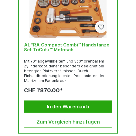
ALFRA Compact Combi™ Handstanze
Set TriCut+™ Metrisch
Mit 90° abgewinkeltem und 360° drehbarem
Zylinderkopf, daher besonders geeignet bei
beengten Platzverhältnissen. Durch
Einhandbedienung leichtes Positionieren der
Matrize am Fadenkreuz.
StanzleistungRundlocher bis Ø 82 mm 3.0 mm
CHF 1’870.00*
Stahlblech (S235), 2.0 mm Edelstahl (F = 600
N/mm2)Rundlocher bis Ø 89 - 152 mm 2.0 mm
Stahlblech (S235), 1.5 mm Edelstahl (F = 600
N/mm2)Quadratlocher bis 68 x 68 mm 3.0 mm
In den Warenkorb
Stahlblech (S235), 2.0 mm Edelstahl (F = 600
N/mm2)Quadratlocher bis 92 x 92 2.0 mm
Stahlblech...
Zum Vergleich hinzufügen