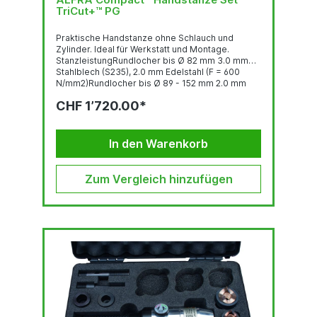
TriCut+™ PG
Praktische Handstanze ohne Schlauch und
Zylinder. Ideal für Werkstatt und Montage.
StanzleistungRundlocher bis Ø 82 mm 3.0 mm
Stahlblech (S235), 2.0 mm Edelstahl (F = 600
N/mm2)Rundlocher bis Ø 89 - 152 mm 2.0 mm
Stahlblech (S235), 1.5 mm Edelstahl (F = 600
CHF 1’720.00*
N/mm2)Quadratlocher bis 68 x 68 mm 3.0 mm
Stahlblech (S235), 2.0 mm Edelstahl (F = 600
N/mm2)Quadratlocher bis 92 x 92 2.0 mm
Stahlblech (S235), 1.5 mm Edelstahl (F = 600
In den Warenkorb
N/mm2)Stanzkraft: 75 kNBetriebsdruck...
Zum Vergleich hinzufügen