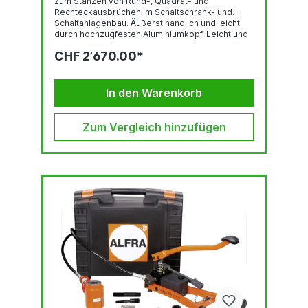
zum Stanzen von Rund-, Quadrat- und
Rechteckausbrüchen im Schaltschrank- und
Schaltanlagenbau. Äußerst handlich und leicht
durch hochzugfesten Aluminiumkopf. Leicht und
handlich, nur 2,5 kg inklusive Akku . Mit mit
CHF 2’670.00*
Sicherheits-Uberdruckventil bis 680 bar.
Hochleistungs-Antriebsmotor mit ergonomisch
gestaltetem Griff „Softtouch“. Akkupakete
konnen von zwei Seiten eingeschoben werden,
In den Warenkorb
dadurch Gewichtsausgleich. Technische...
Zum Vergleich hinzufügen