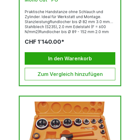
Praktische Handstanze ohne Schlauch und
Zylinder. Ideal für Werkstatt und Montage.
StanzleistungRundlocher bis Ø 82 mm 3.0 mm
Stahlblech (S235), 2.0 mm Edelstahl (F = 600
N/mm2)Rundlocher bis Ø 89 - 152 mm 2.0 mm
Stahlblech (S235), 1.5 mm Edelstahl (F = 600
CHF 1’140.00*
N/mm2)Quadratlocher bis 68 x 68 mm 3.0 mm
Stahlblech (S235), 2.0 mm Edelstahl (F = 600
N/mm2)Quadratlocher bis 92 x 92 2.0 mm
Stahlblech (S235), 1.5 mm Edelstahl (F = 600
In den Warenkorb
N/mm2)Stanzkraft:...
Zum Vergleich hinzufügen