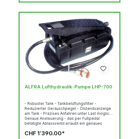
ALFRA Lufthydraulik-Pumpe LHP-700
- Robuster Tank - Tankbelüftungsfilter -
Reduzierter Geräuschpegel - Ölstandsanzeige
am Tank - Präzises Anfahren unter Last möglich -
Genaue Ansteuerung - das per Fußpedal
betätigte Ablassventil erlaubt ein genaues
Absenken der Last - Hydraulikschlauch 2,0 m mit
CHF 1’390.00*
Schnellkupplung Technische Daten max.
Betriebsdruck: 700 bar (bei einem