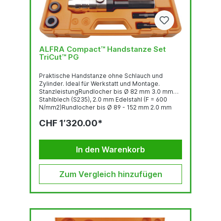
ALFRA Compact™ Handstanze Set
TriCut™ PG
Praktische Handstanze ohne Schlauch und
Zylinder. Ideal für Werkstatt und Montage.
StanzleistungRundlocher bis Ø 82 mm 3.0 mm
Stahlblech (S235), 2.0 mm Edelstahl (F = 600
N/mm2)Rundlocher bis Ø 89 - 152 mm 2.0 mm
Stahlblech (S235), 1.5 mm Edelstahl (F = 600
CHF 1’320.00*
N/mm2)Quadratlocher bis 68 x 68 mm 3.0 mm
Stahlblech (S235), 2.0 mm Edelstahl (F = 600
N/mm2)Quadratlocher bis 92 x 92 2.0 mm
Stahlblech (S235), 1.5 mm Edelstahl (F = 600
In den Warenkorb
N/mm2)Stanzkraft: 75 kNBetriebsdruck...
Zum Vergleich hinzufügen