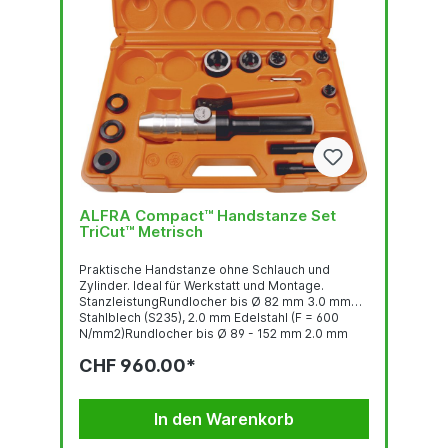
ALFRA Compact™ Handstanze Set
TriCut™ Metrisch
Praktische Handstanze ohne Schlauch und
Zylinder. Ideal für Werkstatt und Montage.
StanzleistungRundlocher bis Ø 82 mm 3.0 mm
Stahlblech (S235), 2.0 mm Edelstahl (F = 600
N/mm2)Rundlocher bis Ø 89 - 152 mm 2.0 mm
Stahlblech (S235), 1.5 mm Edelstahl (F = 600
CHF 960.00*
N/mm2)Quadratlocher bis 68 x 68 mm 3.0 mm
Stahlblech (S235), 2.0 mm Edelstahl (F = 600
N/mm2)Quadratlocher bis 92 x 92 2.0 mm
Stahlblech (S235), 1.5 mm Edelstahl (F = 600
In den Warenkorb
N/mm2)Stanzkraft: 75 kNBetriebsdruck...