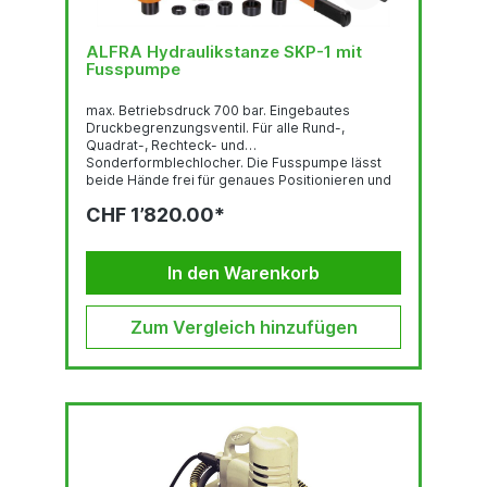
ALFRA Hydraulikstanze SKP-1 mit
Fusspumpe
max. Betriebsdruck 700 bar. Eingebautes
Druckbegrenzungsventil. Für alle Rund-,
Quadrat-, Rechteck- und
Sonderformblechlocher. Die Fusspumpe lässt
beide Hände frei für genaues Positionieren und
Stanzen am Schaltschrank. Das Trägergestell
CHF 1’820.00*
der Fusspumpe ist gespreizt. Standsicheres,
kippstabiles Arbeiten ist somit gewährleistet.
Tankvolumen 270 cm³ Nutzbares Ölvolumen 210
cm³ Fördermenge 1,7 cm³ je Kolbenhub Inhalt: 1
In den Warenkorb
Hydraulik-Zylinder mit Schnellkupplung...
Zum Vergleich hinzufügen