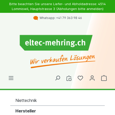
Bitte beachten Sie unsere Liefer- und Abholdadresse: 4514
Lommiswil, Hauptstrasse 3 (Abholungen bitte anmelden)
Whatsapp: +41 79 363 98 46
Niettechnik
Hersteller