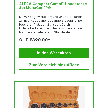
ALFRA Compact Combi™ Handstanze
Set MonoCut™ PG
Mit 90° abgewinkeltem und 360° drehbarem
Zylinderkopf, daher besonders geeignet bei
beengten Platzverhältnissen. Durch
Einhandbedienung leichtes Positionieren der
Matrize am Fadenkreuz. Stanzleistung
Rundlocher bis Ø 82 mm Quadratlocher bis 68 x
CHF 1’390.00*
68 mm Rechtecklocher bis 46 x 86 mm
Stanzkraft: 75 kN Betriebsdruck max.: 680 bar
Gewicht: 1,9 kg für Normalstahl (S235) Inhalt: 1
Aluminium Compact-Combi
In den Warenkorb
Handhydraulikstanze...
Zum Vergleich hinzufügen