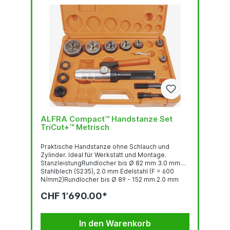
ALFRA Compact™ Handstanze Set
TriCut+™ Metrisch
Praktische Handstanze ohne Schlauch und
Zylinder. Ideal für Werkstatt und Montage.
StanzleistungRundlocher bis Ø 82 mm 3.0 mm
Stahlblech (S235), 2.0 mm Edelstahl (F = 600
N/mm2)Rundlocher bis Ø 89 - 152 mm 2.0 mm
Stahlblech (S235), 1.5 mm Edelstahl (F = 600
CHF 1’690.00*
N/mm2)Quadratlocher bis 68 x 68 mm 3.0 mm
Stahlblech (S235), 2.0 mm Edelstahl (F = 600
N/mm2)Quadratlocher bis 92 x 92 2.0 mm
Stahlblech (S235), 1.5 mm Edelstahl (F = 600
In den Warenkorb
N/mm2)Stanzkraft: 75 kNBetriebsdruck...