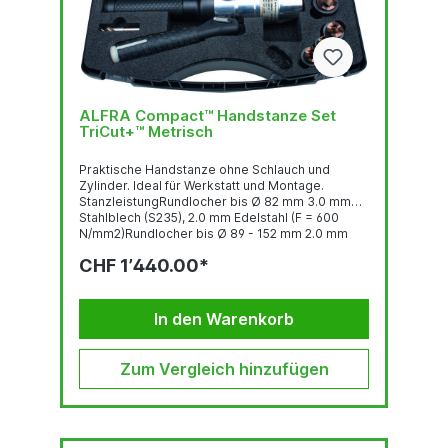
ALFRA Compact™ Handstanze Set
TriCut+™ Metrisch
Praktische Handstanze ohne Schlauch und
Zylinder. Ideal für Werkstatt und Montage.
StanzleistungRundlocher bis Ø 82 mm 3.0 mm
Stahlblech (S235), 2.0 mm Edelstahl (F = 600
N/mm2)Rundlocher bis Ø 89 - 152 mm 2.0 mm
Stahlblech (S235), 1.5 mm Edelstahl (F = 600
CHF 1’440.00*
N/mm2)Quadratlocher bis 68 x 68 mm 3.0 mm
Stahlblech (S235), 2.0 mm Edelstahl (F = 600
N/mm2)Quadratlocher bis 92 x 92 2.0 mm
Stahlblech (S235), 1.5 mm Edelstahl (F = 600
In den Warenkorb
N/mm2)Stanzkraft: 75 kNBetriebsdruck...
Zum Vergleich hinzufügen