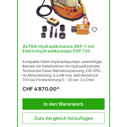
ALFRA Hydraulikstanze SKP-1 mit
Elektrohydraulikpumpe DSP 120
Kompakte Elektrohydraulikpumpe, zweistufiger
Betrieb mit Haltefunktion mit Hydraulikzylinder.
Technische Daten Betriebsspannung: 230 V/50
Hz Motorleistung: 0,4 kW max. Betriebsdruck:
700 bar Förderleistung 0 - 20 bar: 2,0 l/min
Förderleistung 20 - 700 bar: 0,2 l/min
CHF 4’870.00*
Tankvolumen: 1,2 l nutzbares Ölvolumen: 0,8 l
Gewicht ca.: 7,5 kg Inhalt: 1 Hydraulik-Zylinder
SKP-1 1 Hydraulikschlauch 1,8 m 1
Hydraulikschraube Ø 19,0 mm1
In den Warenkorb
Hydraulikschraube...
Zum Vergleich hinzufügen