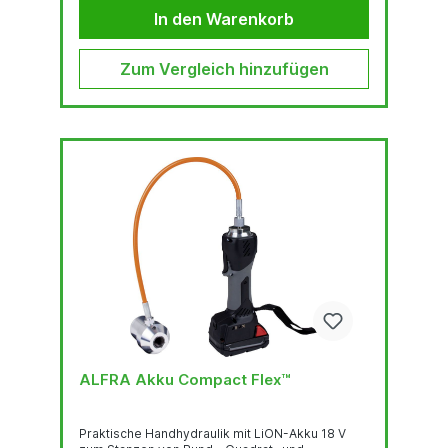
Stahlblech (S235), 1.5 mm Edelstahl (F = 600
In den Warenkorb
N/mm2)Stanzkraft:...
Zum Vergleich hinzufügen
ALFRA Akku Compact Flex™
Praktische Handhydraulik mit LiON-Akku 18 V