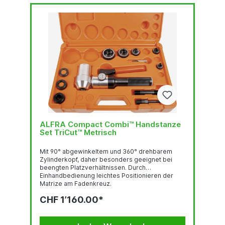
ALFRA Compact Combi™ Handstanze
Set TriCut™ Metrisch
Mit 90° abgewinkeltem und 360° drehbarem
Zylinderkopf, daher besonders geeignet bei
beengten Platzverhältnissen. Durch
Einhandbedienung leichtes Positionieren der
Matrize am Fadenkreuz.
StanzleistungRundlocher bis Ø 82 mm 3.0 mm
CHF 1’160.00*
Stahlblech (S235), 2.0 mm Edelstahl (F = 600
N/mm2)Rundlocher bis Ø 89 - 152 mm 2.0 mm
Stahlblech (S235), 1.5 mm Edelstahl (F = 600
N/mm2)Quadratlocher bis 68 x 68 mm 3.0 mm