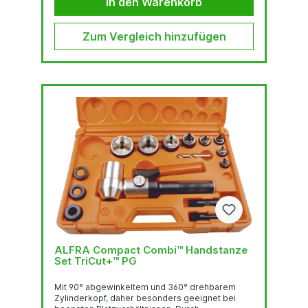
In den Warenkorb
Stahlblech (S235), 2.0 mm Edelstahl (F = 600
N/mm2)Quadratlocher bis 92 x 92 2.0 mm
Stahlblech...
Zum Vergleich hinzufügen
ALFRA Compact Combi™ Handstanze
Set TriCut+™ PG
Mit 90° abgewinkeltem und 360° drehbarem
Zylinderkopf, daher besonders geeignet bei