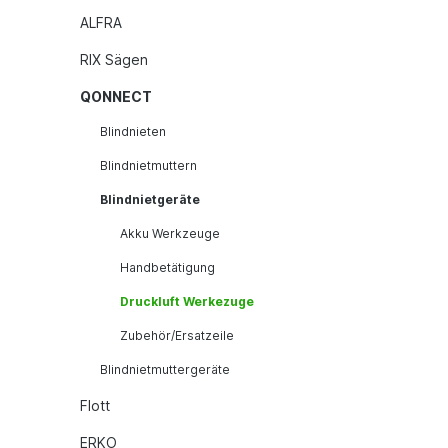
ALFRA
RIX Sägen
QONNECT
Blindnieten
Blindnietmuttern
Blindnietgeräte
Akku Werkzeuge
Handbetätigung
Druckluft Werkezuge
Zubehör/Ersatzeile
Blindnietmuttergeräte
Flott
ERKO