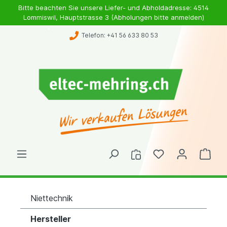
Bitte beachten Sie unsere Liefer- und Abholdadresse: 4514
Lommiswil, Hauptstrasse 3 (Abholungen bitte anmelden)
Telefon: +41 56 633 80 53
Niettechnik
Hersteller