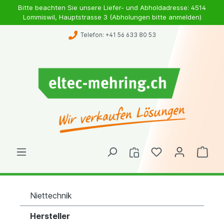
Bitte beachten Sie unsere Liefer- und Abholdadresse: 4514
Lommiswil, Hauptstrasse 3 (Abholungen bitte anmelden)
Telefon: +41 56 633 80 53
Niettechnik
Hersteller