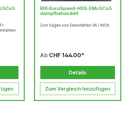
Mo5Co5
RIX-EuroSpeed-HSS-EMo5Co5
dampfbehandelt
GF+
Zum Sägen von Edelstählen VA / INOX
lstählen
Ab
CHF 144.00*
Details
fügen
Zum Vergleich hinzufügen