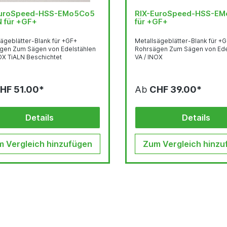
EuroSpeed-HSS-EMo5Co5
RIX-EuroSpeed-HSS-E
 für +GF+
für +GF+
ägeblätter-Blank für +GF+
Metallsägeblätter-Blank für +
gen Zum Sägen von Edelstählen
Rohrsägen Zum Sägen von Ede
OX TiALN Beschichtet
VA / INOX
HF 51.00*
Ab
CHF 39.00*
Details
Details
 Vergleich hinzufügen
Zum Vergleich hinzu