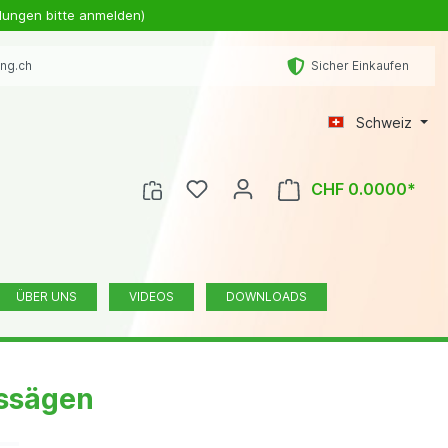
lungen bitte anmelden)
ing.ch
Sicher Einkaufen
Schweiz
CHF 0.0000*
ÜBER UNS
VIDEOS
DOWNLOADS
issägen