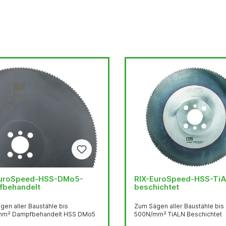
EuroSpeed-HSS-DMo5-
RIX-EuroSpeed-HSS-Ti
fbehandelt
beschichtet
en aller Baustähle bis
Zum Sägen aller Baustähle bis
mm² Dampfbehandelt HSS DMo5
500N/mm² TiALN Beschichtet