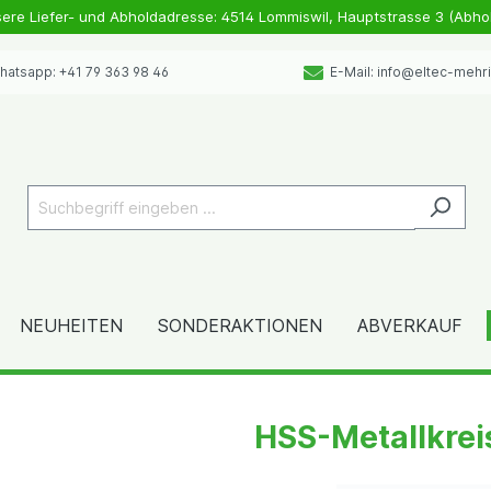
sere Liefer- und Abholdadresse: 4514 Lommiswil, Hauptstrasse 3 (Abho
atsapp: +41 79 363 98 46
E-Mail: info@eltec-mehr
NEUHEITEN
SONDERAKTIONEN
ABVERKAUF
HSS-Metallkre