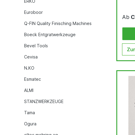
ERKO
Euroboor
Ab
C
Q-FIN Quality Finisching Machines
Boeck Entgratwerkzeuge
Bevel Tools
Zum
Cevisa
N.KO
Esmatec
ALMI
STANZWERKZEUGE
Tama
Ogura
eltec mehring ag