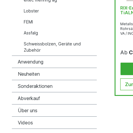
RIX-
Lobster
TiALN
FEMI
Metalls
Rohrsä
Assfalg
VA / IN
Schweissbolzen, Geräte und
Zubehör
Ab
C
Anwendung
Neuheiten
Zum
Sonderaktionen
Abverkauf
Über uns
Videos