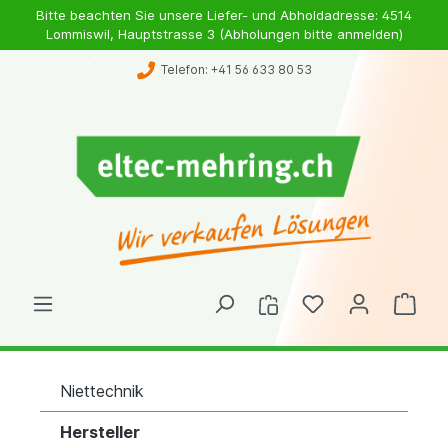
Bitte beachten Sie unsere Liefer- und Abholdadresse: 4514
Lommiswil, Hauptstrasse 3 (Abholungen bitte anmelden)
Telefon: +41 56 633 80 53
Niettechnik
Hersteller