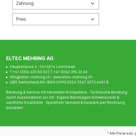
Zahnung
Preis
ELTEC MEHRING AG
▸ Hauptstrasse 3 · CH-4514 Lommiswil
▸ T +41 (0)56 633 80 53 | T +41 (0)62 396 33 66
▸ info@eltec-mehring.ch · www.eltec-mehring.ch
▸ UBS Switzerland AG: IBAN CH93 0024 7247 3073 6401 B
Beratung & Service mit Hersteller-Kompetenz · Technische Beratung
durch Aussendienst vor Ort · Eigene Bandsägen-Schweisserei &
sämtliche Ersatzteile · Speditiver Versand & bequem per Rechnung
bezahlen
* Alle Preise exkl.