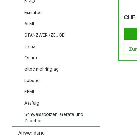
N.KO
Esmatec
CHF 
ALMI
STANZWERKZEUGE
Tama
Zum
Ogura
eltec mehring ag
Lobster
FEMI
Assfalg
Schweissbolzen, Geräte und
Zubehör
Anwendung