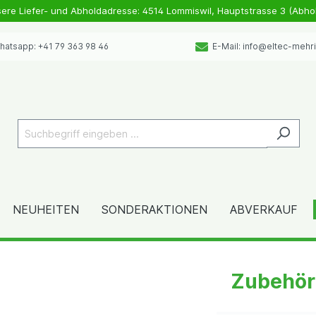
sere Liefer- und Abholdadresse: 4514 Lommiswil, Hauptstrasse 3 (Abho
atsapp: +41 79 363 98 46
E-Mail: info@eltec-mehr
NEUHEITEN
SONDERAKTIONEN
ABVERKAUF
Zubehör