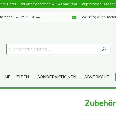
sere Liefer- und Abholdadresse: 4514 Lommiswil, Hauptstrasse 3 (Abho
atsapp: +41 79 363 98 46
E-Mail: info@eltec-mehr
NEUHEITEN
SONDERAKTIONEN
ABVERKAUF
Zubehör