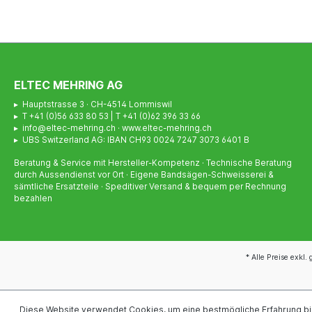
ELTEC MEHRING AG
▸ Hauptstrasse 3 · CH-4514 Lommiswil
▸ T +41 (0)56 633 80 53 | T +41 (0)62 396 33 66
▸ info@eltec-mehring.ch · www.eltec-mehring.ch
▸ UBS Switzerland AG: IBAN CH93 0024 7247 3073 6401 B
Beratung & Service mit Hersteller-Kompetenz · Technische Beratung
durch Aussendienst vor Ort · Eigene Bandsägen-Schweisserei &
sämtliche Ersatzteile · Speditiver Versand & bequem per Rechnung
bezahlen
* Alle Preise exkl.
Diese Website verwendet Cookies, um eine bestmögliche Erfahrung b