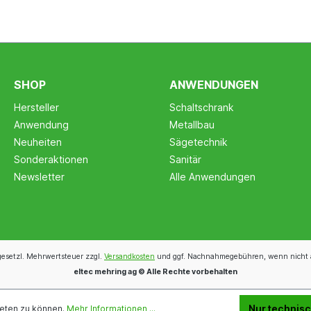
SHOP
ANWENDUNGEN
Hersteller
Schaltschrank
Anwendung
Metallbau
Neuheiten
Sägetechnik
Sonderaktionen
Sanitär
Newsletter
Alle Anwendungen
 gesetzl. Mehrwertsteuer zzgl.
Versandkosten
und ggf. Nachnahmegebühren, wenn nicht 
eltec mehring ag © Alle Rechte vorbehalten
Nur technis
ieten zu können.
Mehr Informationen ...