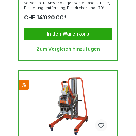
Vorschub für Anwendungen wie V-Fase, J-Fase,
Plattierungsentfernung, Plandrehen und +70°-
Schrägfasen. Geeignet für die Bearbeitung von
CHF 14’020.00*
Baustählen, einschließlich höherfester Stähle,
rostfreier Stähle und anderer schwieriger zu
bearbeitender Materialien wie Hardox oder
Domex.Automatisches
In den Warenkorb
Werkstückspannsystem.Stufenlos einstellbare
Werkzeuggeschwindigkeit.Stufenlos
einstellbare
Zum Vergleich hinzufügen
Maschinenvorschubgeschwindigkeit.2
eingebaute...
%