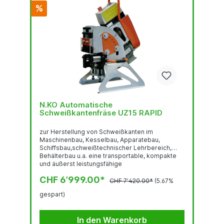
%
N.KO Automatische
Schweißkantenfräse UZ15 RAPID
zur Herstellung von Schweißkanten im
Maschinenbau, Kesselbau, Apparatebau,
Schiffsbau,schweißtechnischer Lehrbereich,
Behälterbau u.a. eine transportable, kompakte
und äußerst leistungsfähige
Schweißkantenfräsmaschine mit einer Leistung
CHF 6’999.00*
bis 15 mm Fasenbreite und stufenlos
CHF 7’420.00*
(5.67%
verstellbarem Fasenwinkel von 15° - 50°. Die
gespart)
Herstellung der Schweißnaht erfolgt durch
Materialabscherung mittels
einesAbschermessers. Das Funktionsprinzip ist
In den Warenkorb
sehr effizient und arbeitet laufruhig und