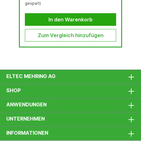
gespart)
Winkelverstellung 15° bis 60° XT Mobiler
Hubtisch - UZ50 TRIUMPH lässt sich
werkzeuglos in kürzester Zeit am Hubtisch
In den Warenkorb
befestigen Die Arbeitshöhe der Maschine...
Zum Vergleich hinzufügen
ELTEC MEHRING AG
SHOP
ANWENDUNGEN
UNTERNEHMEN
INFORMATIONEN