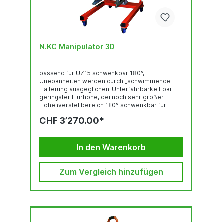
N.KO Manipulator 3D
passend für UZ15 schwenkbar 180°,
Unebenheiten werden durch „schwimmende"
Halterung ausgeglichen. Unterfahrbarkeit bei
geringster Flurhöhe, dennoch sehr großer
Höhenverstellbereich 180° schwenkbar für
Ober-/ Unterfasen in zwei Durchläufen einfacher
CHF 3’270.00*
Höhenausgleich Handsteuerung für
Maschinenbedienung beim Überkopf-Fräsen
In den Warenkorb
Zum Vergleich hinzufügen