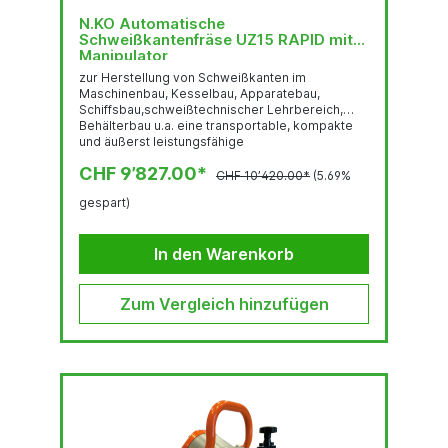
N.KO Automatische
Schweißkantenfräse UZ15 RAPID mit
Manipulator
zur Herstellung von Schweißkanten im
Maschinenbau, Kesselbau, Apparatebau,
Schiffsbau,schweißtechnischer Lehrbereich,
Behälterbau u.a. eine transportable, kompakte
und äußerst leistungsfähige
Schweißkantenfräsmaschine mit einer Leistung
CHF 9’827.00*
bis 15 mm Fasenbreite und stufenlos
CHF 10’420.00*
(5.69%
verstellbarem Fasenwinkel von 15° - 50°. Die
gespart)
Herstellung der Schweißnaht erfolgt durch
Materialabscherung mittels
einesAbschermessers. Das Funktionsprinzip ist
In den Warenkorb
sehr effizient und arbeitet laufruhig und
geräuscharm.Universell...
Zum Vergleich hinzufügen