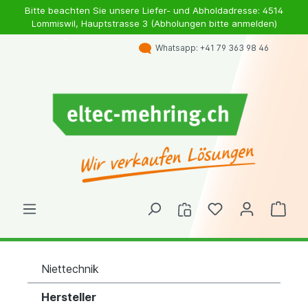
Bitte beachten Sie unsere Liefer- und Abholdadresse: 4514
Lommiswil, Hauptstrasse 3 (Abholungen bitte anmelden)
Whatsapp: +41 79 363 98 46
Niettechnik
Hersteller