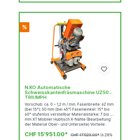
%
N.KO Automatische
Schweisskantenfräsmaschine UZ50
TRIUMPH
Vorschub: ca. 0 – 1,2 m / min. Fasenbreite: 62 mm
(bei 15°); 50 mm (bei 45°) Fasenwinkel: 15° bis
60° stufenlos verstellbar Materialstärke: 7 bis 80
mm XT Mobiler Hubtisch X-Nähte (Bearbeitung
der Material Ober- und Unterseite) Vorteile:
Regelbarer, automatischer Vorschub
CHF 15’951.00*
Hochgeschwindigkeitsfräskopf mit sehr
CHF 17’020.00*
(6.28%
robusten Wendeplatten Stufenlose