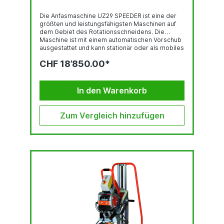
Die Anfasmaschine UZ29 SPEEDER ist eine der
größten und leistungsfähigsten Maschinen auf
dem Gebiet des Rotationsschneidens. Die
Maschine ist mit einem automatischen Vorschub
ausgestattet und kann stationär oder als mobiles
Anfassystem mit einer Geschwindigkeit von fast
CHF 18’850.00*
2 Metern pro Minute eingesetzt werden. Die
Maschine UZ29 SPEEDER kann sowohl Standard-
Stähle als auch Edelstahl bearbeiten. Die
Maschine verfügt über einen Super-Silent-
In den Warenkorb
Antrieb und erhöht somit den Geräuschpegel am
Arbeitsplatz nicht. Mit dem optionalen...
Zum Vergleich hinzufügen