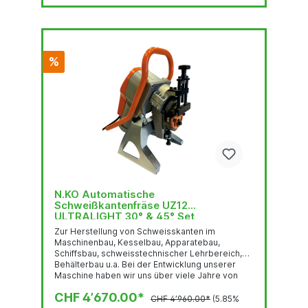
%
N.KO Automatische
Schweißkantenfräse UZ12
ULTRALIGHT 30° & 45° Set
Zur Herstellung von Schweisskanten im
Maschinenbau, Kesselbau, Apparatebau,
Schiffsbau, schweisstechnischer Lehrbereich,
Behälterbau u.a. Bei der Entwicklung unserer
Maschine haben wir uns über viele Jahre von
den Erkenntnissen aus der Praxis leiten lassen.
CHF 4’670.00*
Zahlreiche Details kommen quasi direkt vom
CHF 4’960.00*
(5.85%