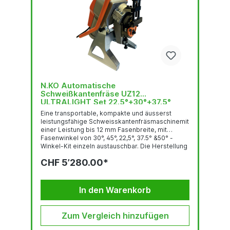
N.KO Automatische
Schweißkantenfräse UZ12
ULTRALIGHT Set 22.5°+30°+37.5°
+45°+50°
Eine transportable, kompakte und äusserst
leistungsfähige Schweisskantenfräsmaschinemit
einer Leistung bis 12 mm Fasenbreite, mit
Fasenwinkel von 30°, 45°, 22,5°, 37.5° &50° -
Winkel-Kit einzeln austauschbar. Die Herstellung
der Schweissnaht erfolgt durch
CHF 5’280.00*
Materialabscherung mittels eines
Abschermessers. Das Funktionsprinzip ist sehr
effizient und arbeitet laufruhig und geräuscharm.
Universell einsetzbar: Stationär oder mit
In den Warenkorb
Eigenvorschub an langen Stahlplatten. Die
Maschine arbeitet...
Zum Vergleich hinzufügen