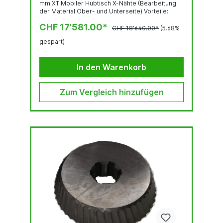
mm XT Mobiler Hubtisch X-Nähte (Bearbeitung
der Material Ober- und Unterseite) Vorteile:
Regelbarer, automatischer Vorschub
CHF 17’581.00*
Hochgeschwindigkeitsfräskopf mit sehr
CHF 18’640.00*
(5.68%
robusten Wendeplatten Stufenlose
gespart)
Winkelverstellung 15° bis 50° XT Mobiler
Hubtisch Die UZ 50 TRIUMPH lässt sich
werkzeuglos in kürzester Zeit am Hubtisch
In den Warenkorb
befestigen Die...
Zum Vergleich hinzufügen