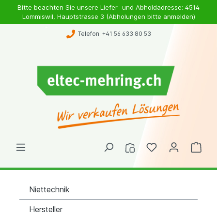
Bitte beachten Sie unsere Liefer- und Abholdadresse: 4514
Lommiswil, Hauptstrasse 3 (Abholungen bitte anmelden)
Telefon: +41 56 633 80 53
Niettechnik
Hersteller