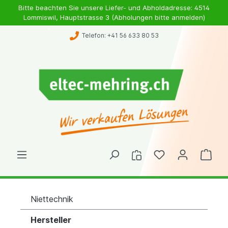
Bitte beachten Sie unsere Liefer- und Abholdadresse: 4514
Lommiswil, Hauptstrasse 3 (Abholungen bitte anmelden)
Telefon: +41 56 633 80 53
Niettechnik
Hersteller