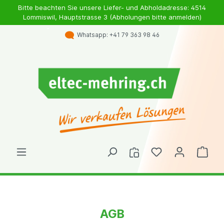
Bitte beachten Sie unsere Liefer- und Abholdadresse: 4514
Lommiswil, Hauptstrasse 3 (Abholungen bitte anmelden)
E-Mail: info@eltec-mehring.ch
AGB