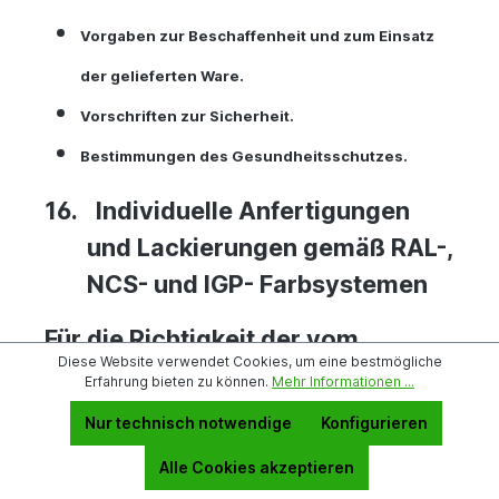
Vorgaben zur Beschaffenheit und zum Einsatz
der gelieferten Ware.
Vorschriften zur Sicherheit.
Bestimmungen des Gesundheitsschutzes.
16.
Individuelle Anfertigungen
und Lackierungen gemäß RAL-,
NCS- und IGP- Farbsystemen
Für die Richtigkeit der vom
Diese Website verwendet Cookies, um eine bestmögliche
Besteller bereitgestellten
Erfahrung bieten zu können.
Mehr Informationen ...
Zeichnungen, Entwürfe, Modelle
Nur technisch notwendige
Konfigurieren
oder Muster und deren Angaben
Alle Cookies akzeptieren
trägt dieser allein die