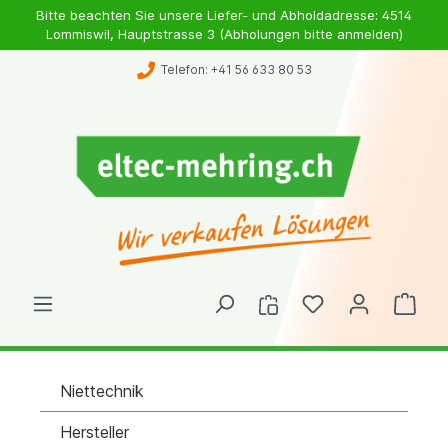
Bitte beachten Sie unsere Liefer- und Abholdadresse: 4514
Lommiswil, Hauptstrasse 3 (Abholungen bitte anmelden)
Telefon: +41 56 633 80 53
Niettechnik
Hersteller