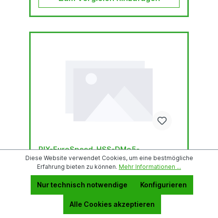
RIX-EuroSpeed-HSS-DMo5-
dampfbehandelt
Diese Website verwendet Cookies, um eine bestmögliche
Erfahrung bieten zu können.
Mehr Informationen ...
Zum Sägen aller Baustähle bis 500N/mm²
Dampfbehandelt HSS DMo5
Nur technisch notwendige
Konfigurieren
Alle Cookies akzeptieren