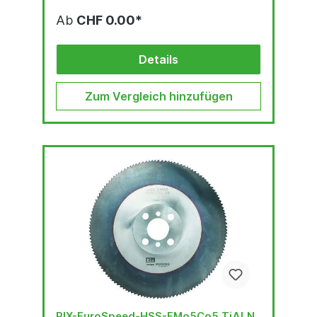
Ab
CHF 0.00*
Details
Zum Vergleich hinzufügen
RIX-EuroSpeed-HSS-EMo5Co5 TiALN