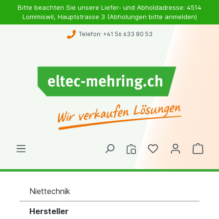
Bitte beachten Sie unsere Liefer- und Abholdadresse: 4514
Lommiswil, Hauptstrasse 3 (Abholungen bitte anmelden)
Telefon: +41 56 633 80 53
Niettechnik
Hersteller