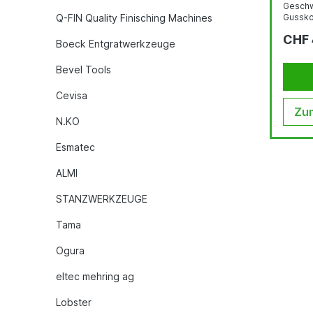
Geschwind
Q-FIN Quality Finisching Machines
Gussko
Masch
CHF 
Unters
Boeck Entgratwerkzeuge
besteh
gehärte
Bevel Tools
Schnel
Gegens
Cevisa
Werkstücks
mechan
Zum
Einste
N.KO
ffBedienwerkz
7037 12 Monate Garantie bei
Esmatec
Einschi
ALMI
STANZWERKZEUGE
Tama
Ogura
eltec mehring ag
Lobster