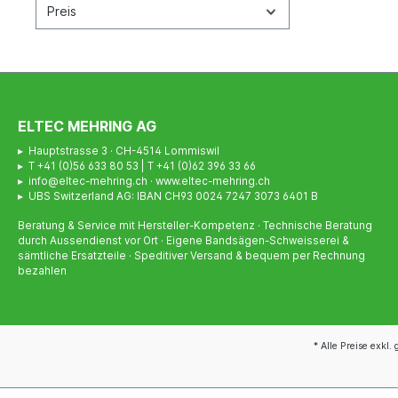
Preis
ELTEC MEHRING AG
▸ Hauptstrasse 3 · CH-4514 Lommiswil
▸ T +41 (0)56 633 80 53 | T +41 (0)62 396 33 66
▸ info@eltec-mehring.ch · www.eltec-mehring.ch
▸ UBS Switzerland AG: IBAN CH93 0024 7247 3073 6401 B
Beratung & Service mit Hersteller-Kompetenz · Technische Beratung
durch Aussendienst vor Ort · Eigene Bandsägen-Schweisserei &
sämtliche Ersatzteile · Speditiver Versand & bequem per Rechnung
bezahlen
* Alle Preise exkl.