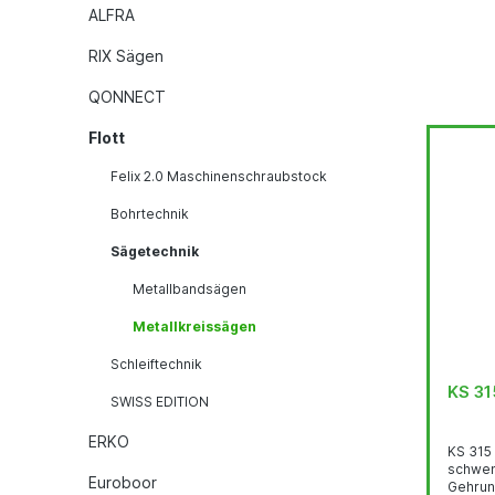
ALFRA
RIX Sägen
QONNECT
Flott
Felix 2.0 Maschinenschraubstock
Bohrtechnik
Sägetechnik
Metallbandsägen
Metallkreissägen
Schleiftechnik
KS 31
SWISS EDITION
ERKO
KS 315 
schwen
Euroboor
Gehrungs