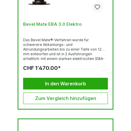
Bevel Mate EBA 3.0 Elektro
Das Bevel Mate®-Verfahren wurde für
schwerere Abkantungs- und
Abrundungsarbeiten bis zu einer Tiefe von 12
mm entworfen und ist in 2 Ausführungen
erhältlich: mit einem starken elektrischen (EBA-
3.0) und einem starken pneumatischen Motor
CHF 1’470.00*
(ABA-3.0). Das Bevel Mate® Konzept: ist schnell
bietet konsistent hohe Qualität ist von langer
Lebensdauer ist praktisch verlangt lediglich
minimale körperliche Anstrengung ermöglicht
In den Warenkorb
sicheres und gesundes Arbeiten ist die beste
Wahl ...
Zum Vergleich hinzufügen