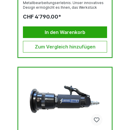
Metallbearbeitungserlebnis. Unser innovatives
Design ermöglicht es Ihnen, das Werkstück
mühelos entlang des® Kegelmilben- oder Mini-
CHF 4’790.00*
Milbenschneiders™ zu manövrieren, der sich
vom Tisch erhebt.Das Anfasen oder Verrunden
einer Vielzahl kleinerer Werkstücke, Bohrungen
und gekrümmter Materialien war noch nie so
In den Warenkorb
einfach. Da Sie keine...
Zum Vergleich hinzufügen