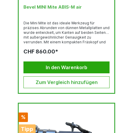
Bevel MINI Mite ABIS-M air
Die Mini Mite ist das ideale Werkzeug für
präzises Abrunden von dünnen Metallplatten und
wurde entwickelt, um Kanten auf beiden Seiten
mit außergewöhnlicher Genauigkeit zu
verrunden. Mit einem kompakten Fräskopf und
einem minimalen Reststeg von nur 0,5 mm
CHF 860.00*
eignet sich der Mini Mite hervorragend für
filigrane Kantenbearbeitung, bei der Präzision
entscheidend ist.Fräsköpfe erhalten Sie im
Radius R1 - R2 und 45°.
In den Warenkorb
Zum Vergleich hinzufügen
%
Tipp