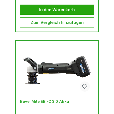
Mate® Konzept: ist schnell bietet konsistent
hohe Qualität ist von langer Lebensdauer ist
praktisch verlangt lediglich minimale körperliche
In den Warenkorb
Anstrengung ermöglicht...
Zum Vergleich hinzufügen
Bevel Mite EBI-C 3.0 Akku