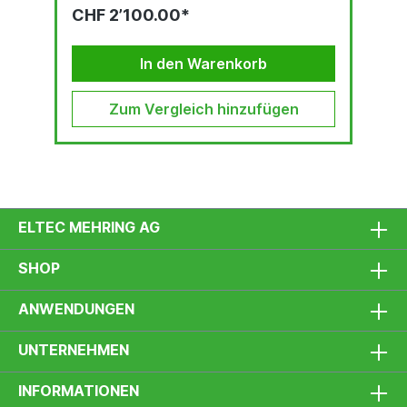
3.0) und einem starken pneumatischen Motor
CHF 2’100.00*
(ABA 3.0). Das Bevel Mate® Konzept: ist schnell
bietet konsistent hohe Qualität ist von langer
Lebensdauer ist praktisch verlangt lediglich
minimale körperliche Anstrengung ermöglicht
In den Warenkorb
sicheres und gesundes Arbeiten ist...
Zum Vergleich hinzufügen
ELTEC MEHRING AG
SHOP
ANWENDUNGEN
UNTERNEHMEN
INFORMATIONEN