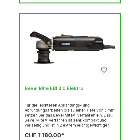
Bevel Mite EBI 3.0 Elektro
Für die leichteren Abkantungs- und
Abrundungsarbeiten bis zu einer Tiefe von 6 mm
setzen Sie das Bevel Mite®-Verfahren ein. Das
Bevel Mite®-Verfahren ist sehr kompakt und
vielseitig und ist in 2 extrem leichtgewichtigen
Ausführungen erhältlich: mit einem elektrischen
CHF 1’180.00*
und einem pneumatischen Motor. Das Bevel