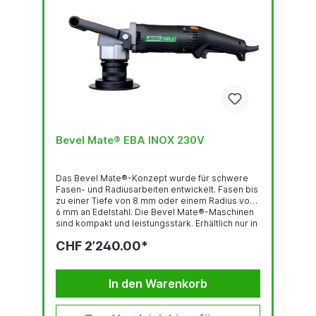
Bevel Mate® EBA INOX 230V
Das Bevel Mate®-Konzept wurde für schwere
Fasen- und Radiusarbeiten entwickelt. Fasen bis
zu einer Tiefe von 8 mm oder einem Radius von
6 mm an Edelstahl. Die Bevel Mate®-Maschinen
sind kompakt und leistungsstark. Erhältlich nur in
einer elektrischen Version 230V und 120V. Das
CHF 2’240.00*
Bevel Mate® Konzept: ist schnell bietet
konsistent hohe Qualität ist von langer
Lebensdauer ist praktisch verlangt lediglich
minimale körperliche Anstrengung ermöglicht
In den Warenkorb
sicheres und gesundes Arbeiten ist...