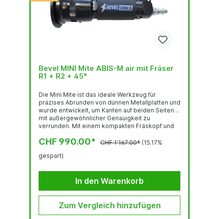
Bevel MINI Mite ABIS-M air mit Fräser
R1 + R2 + 45°
Die Mini Mite ist das ideale Werkzeug für
präzises Abrunden von dünnen Metallplatten und
wurde entwickelt, um Kanten auf beiden Seiten
mit außergewöhnlicher Genauigkeit zu
verrunden. Mit einem kompakten Fräskopf und
einem minimalen Reststeg von nur 0,5 mm
CHF 990.00*
eignet sich der Mini Mite hervorragend für
CHF 1’167.00*
(15.17%
filigrane Kantenbearbeitung, bei der Präzision
gespart)
entscheidend ist.Fräsköpfe erhalten Sie im
Radius R1 - R2 und 45°.
In den Warenkorb
Zum Vergleich hinzufügen