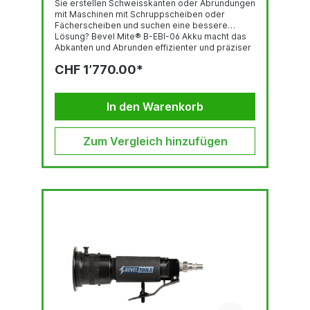
Sie erstellen Schweisskanten oder Abrundungen
mit Maschinen mit Schruppscheiben oder
Fächerscheiben und suchen eine bessere
Lösung? Bevel Mite® B-EBI-06 Akku macht das
Abkanten und Abrunden effizienter und präziser
– bei geringstem Kraftaufwand! Handliche,
CHF 1’770.00*
kabellose Maschine (nur 2.4 kg!)
mitleistungsstarkem 5 Ah Li-lonen Akku
Abkanten bis 6 mm Tiefe (15° - 22.5° - 30° - 37.5°
- 45° - 52.5° - 60°)und Abrunden mit Radius R2 -
In den Warenkorb
R3 - R4 funkenfrei und geringe
Staubentwicklung...
Zum Vergleich hinzufügen