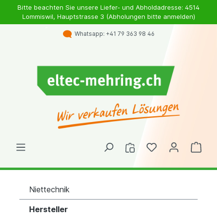
Bitte beachten Sie unsere Liefer- und Abholdadresse: 4514
Lommiswil, Hauptstrasse 3 (Abholungen bitte anmelden)
Whatsapp: +41 79 363 98 46
Niettechnik
Hersteller