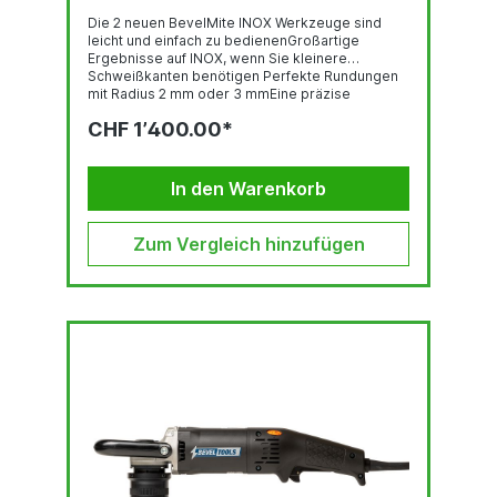
Die 2 neuen BevelMite INOX Werkzeuge sind
leicht und einfach zu bedienenGroßartige
Ergebnisse auf INOX, wenn Sie kleinere
Schweißkanten benötigen Perfekte Rundungen
mit Radius 2 mm oder 3 mmEine präzise
Tiefeneinstellung in 0,125 mm Schritten. Ein frei
CHF 1’400.00*
drehbarer Flansch aus QPQ-nitriertem Edelstahl.
Das Bevel Mate® Konzept: ist schnell bietet
konsistent hohe Qualität ist von langer
Lebensdauer ist praktisch verlangt lediglich
In den Warenkorb
minimale körperliche Anstrengung ermöglicht...
Zum Vergleich hinzufügen