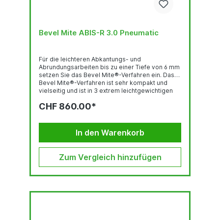
Bevel Mite ABIS-R 3.0 Pneumatic
Für die leichteren Abkantungs- und
Abrundungsarbeiten bis zu einer Tiefe von 6 mm
setzen Sie das Bevel Mite®-Verfahren ein. Das
Bevel Mite®-Verfahren ist sehr kompakt und
vielseitig und ist in 3 extrem leichtgewichtigen
Ausführungen erhältlich: mit einem elektrischen -
CHF 860.00*
pneumatischen oder Akku Motor Das Bevel
Mate® Konzept: ist schnell bietet konstant hohe
Qualität ist von langer Lebensdauer ist praktisch
verlangt lediglich minimale körperliche...
In den Warenkorb
Zum Vergleich hinzufügen