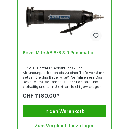
Bevel Mite ABIS-B 3.0 Pneumatic
Für die leichteren Abkantungs- und
Abrundungsarbeiten bis zu einer Tiefe von 6 mm
setzen Sie das Bevel Mite®-Verfahren ein. Das
Bevel Mite®-Verfahren ist sehr kompakt und
vielseitig und ist in 3 extrem leichtgewichtigen
Ausführungen erhältlich: mit einem elektrischen -
CHF 1’180.00*
pneumatischen oder Akku Motor Das Bevel
Mate® Konzept: ist schnell bietet konstant hohe
Qualität ist von langer Lebensdauer ist praktisch
verlangt lediglich minimale körperliche...
In den Warenkorb
Zum Vergleich hinzufügen