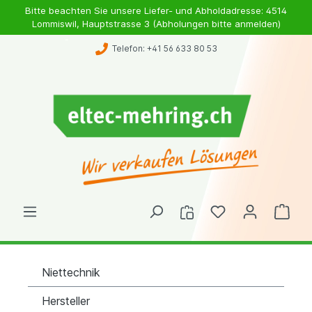
Bitte beachten Sie unsere Liefer- und Abholdadresse: 4514
Lommiswil, Hauptstrasse 3 (Abholungen bitte anmelden)
Telefon: +41 56 633 80 53
Niettechnik
Hersteller