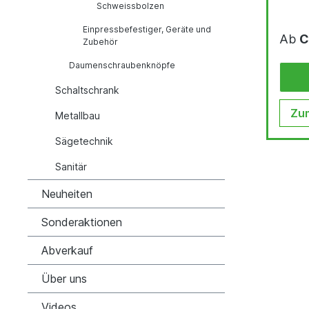
Schweissbolzen
Einpressbefestiger, Geräte und
Ab
C
Zubehör
Daumenschraubenknöpfe
Schaltschrank
Zum
Metallbau
Sägetechnik
Sanitär
Neuheiten
Sonderaktionen
Abverkauf
Über uns
Videos