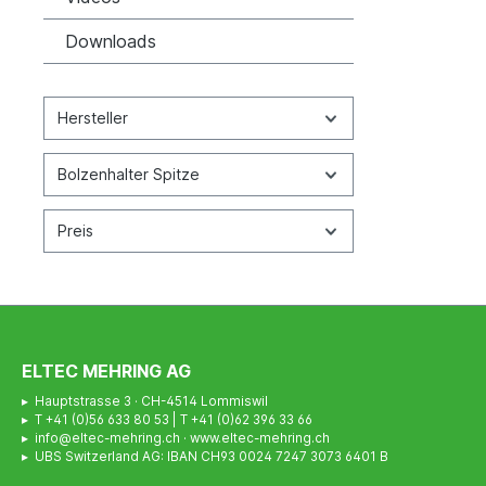
Downloads
Hersteller
Bolzenhalter Spitze
Preis
ELTEC MEHRING AG
▸ Hauptstrasse 3 · CH-4514 Lommiswil
▸ T +41 (0)56 633 80 53 | T +41 (0)62 396 33 66
▸ info@eltec-mehring.ch · www.eltec-mehring.ch
▸ UBS Switzerland AG: IBAN CH93 0024 7247 3073 6401 B