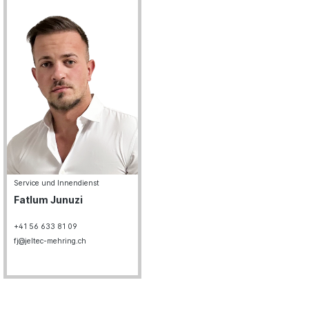
Service und Innendienst
Fatlum Junuzi
+41 56 633 81 09
fj@jeltec-mehring.ch