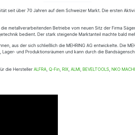
tät seit über 70 Jahren auf dem Schweizer Markt. Die ersten Aktivi
d die metallverarbeitenden Betriebe vom neuen Sitz der Firma Sä
echnik bedient. Der stark steigende Marktanteil machte bald meh
onnen, aus der sich schließlich die MEHRING AG entwickelte. Die 
-, Lager- und Produktionsräumen und kann durch die Bandsägensch
ür die Hersteller
ALFRA
,
Q-Fin
,
RIX
,
ALMI
,
BEVELTOOLS
,
NKO MACH