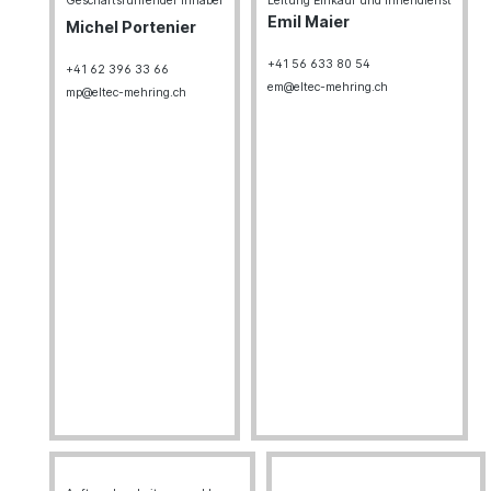
Geschäftsführender Inhaber
Leitung Einkauf und Innendienst
Emil Maier
Michel Portenier
+41 56 633 80 54
+41 62 396 33 66
em@eltec-mehring.ch
mp@eltec-mehring.ch