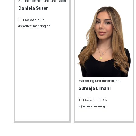
Auftragsbearbeitung und Lager
Daniela Suter
+41 56 633 80 61
ds@eltec-mehring.ch
Marketing und Innendienst
Sumeja Limani
+41 56 633 80 65
sl@eltec-mehring.ch