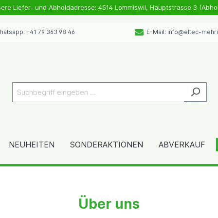
sere Liefer- und Abholdadresse: 4514 Lommiswil, Hauptstrasse 3 (Abho
atsapp: +41 79 363 98 46
E-Mail: info@eltec-mehr
NEUHEITEN
SONDERAKTIONEN
ABVERKAUF
Über uns