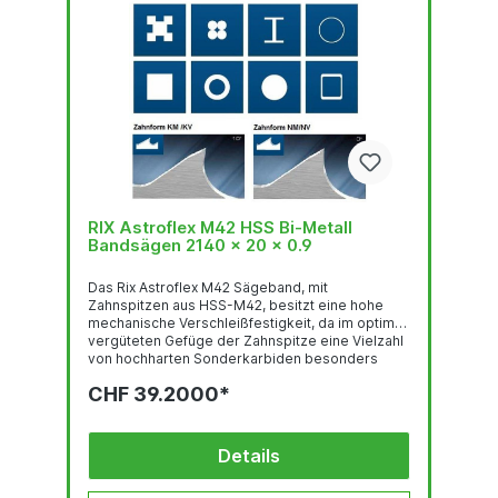
RIX Astroflex M42 HSS Bi-Metall
Bandsägen 2140 x 20 x 0.9
Das Rix Astroflex M42 Sägeband, mit
Zahnspitzen aus HSS-M42, besitzt eine hohe
mechanische Verschleißfestigkeit, da im optimal
vergüteten Gefüge der Zahnspitze eine Vielzahl
von hochharten Sonderkarbiden besonders
gleichmäßig verteilt sind. Deren feste Einbettung
CHF 39.2000*
in einer temperaturbeständigen martensitischen
Umgebung und der hohe Kobalt-gehalt stehen
für eine sehr gute thermische
Verschleißfestigkeit. Das Trägerband aus
Details
hochlegiertem, chromhaltigen Federstahl ist der
Garant für hervorragende