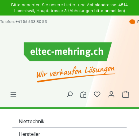
Bitte beachten Sie unsere Liefer- und Abholdadresse: 4514
Lommiswil, Hauptstrasse 3 (Abholungen bitte anmelden)
Whatsapp: +41 79 363 98 46
Niettechnik
Hersteller