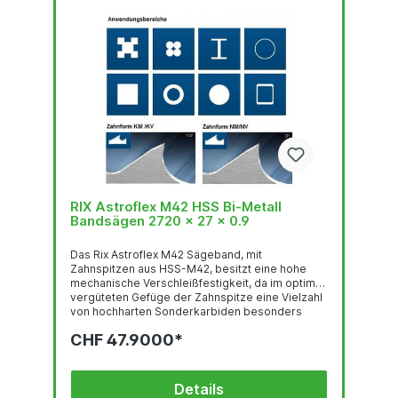
RIX Astroflex M42 HSS Bi-Metall
Bandsägen 2720 x 27 x 0.9
Das Rix Astroflex M42 Sägeband, mit
Zahnspitzen aus HSS-M42, besitzt eine hohe
mechanische Verschleißfestigkeit, da im optimal
vergüteten Gefüge der Zahnspitze eine Vielzahl
von hochharten Sonderkarbiden besonders
gleichmäßig verteilt sind. Deren feste Einbettung
CHF 47.9000*
in einer temperaturbeständigen martensitischen
Umgebung und der hohe Kobalt-gehalt stehen
für eine sehr gute thermische
Verschleißfestigkeit. Das Trägerband aus
Details
hochlegiertem, chromhaltigen Federstahl ist der