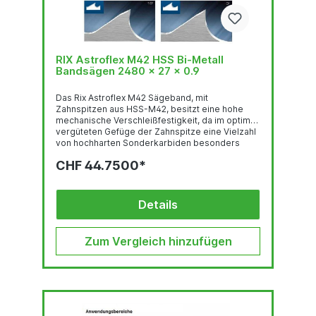
RIX Astroflex M42 HSS Bi-Metall
Bandsägen 2480 x 27 x 0.9
Das Rix Astroflex M42 Sägeband, mit
Zahnspitzen aus HSS-M42, besitzt eine hohe
mechanische Verschleißfestigkeit, da im optimal
vergüteten Gefüge der Zahnspitze eine Vielzahl
von hochharten Sonderkarbiden besonders
gleichmäßig verteilt sind. Deren feste Einbettung
CHF 44.7500*
in einer temperaturbeständigen martensitischen
Umgebung und der hohe Kobalt-gehalt stehen
für eine sehr gute thermische
Verschleißfestigkeit. Das Trägerband aus
Details
hochlegiertem, chromhaltigen Federstahl ist der
Garant für hervorragende
Biegewechselfestigkeit. Der...
Zum Vergleich hinzufügen