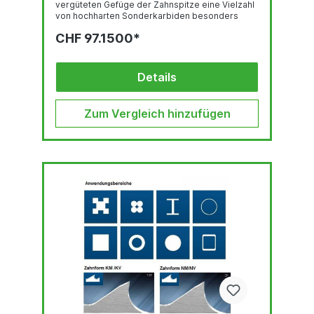
vergüteten Gefüge der Zahnspitze eine Vielzahl
von hochharten Sonderkarbiden besonders
gleichmäßig verteilt sind. Deren feste Einbettung
CHF 97.1500*
in einer temperaturbeständigen martensitischen
Umgebung und der hohe Kobalt-gehalt stehen
für eine sehr gute thermische
Verschleißfestigkeit. Das Trägerband aus
Details
hochlegiertem, chromhaltigen Federstahl ist der
Garant für hervorragende
Biegewechselfestigkeit. Der...
Zum Vergleich hinzufügen