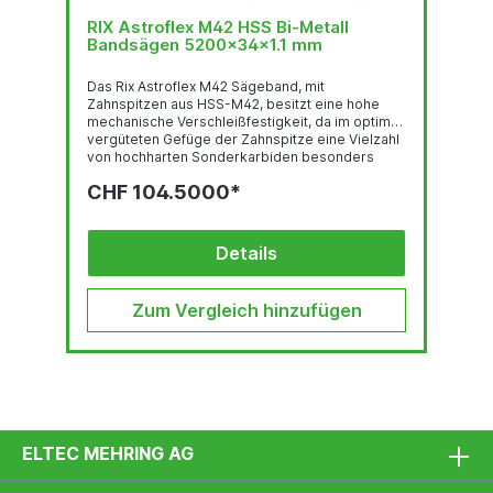
RIX Astroflex M42 HSS Bi-Metall
Bandsägen 5200x34x1.1 mm
Das Rix Astroflex M42 Sägeband, mit
Zahnspitzen aus HSS-M42, besitzt eine hohe
mechanische Verschleißfestigkeit, da im optimal
vergüteten Gefüge der Zahnspitze eine Vielzahl
von hochharten Sonderkarbiden besonders
gleichmäßig verteilt sind. Deren feste Einbettung
CHF 104.5000*
in einer temperaturbeständigen martensitischen
Umgebung und der hohe Kobalt-gehalt stehen
für eine sehr gute thermische
Verschleißfestigkeit. Das Trägerband aus
Details
hochlegiertem, chromhaltigen Federstahl ist der
Garant für hervorragende
Biegewechselfestigkeit. Der...
Zum Vergleich hinzufügen
ELTEC MEHRING AG