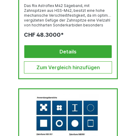
Das Rix Astroflex M42 Sägeband, mit
Zahnspitzen aus HSS-M42, besitzt eine hohe
mechanische Verschleißfestigkeit, da im optimal
vergüteten Gefüge der Zahnspitze eine Vielzahl
von hochharten Sonderkarbiden besonders
gleichmäßig verteilt sind. Deren feste Einbettung
CHF 48.3000*
in einer temperaturbeständigen martensitischen
Umgebung und der hohe Kobalt-gehalt stehen
für eine sehr gute thermische
Verschleißfestigkeit. Das Trägerband aus
Details
hochlegiertem, chromhaltigen Federstahl ist der
Garant für hervorragende
Biegewechselfestigkeit. Der...
Zum Vergleich hinzufügen