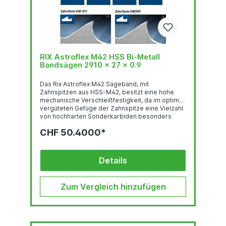
RIX Astroflex M42 HSS Bi-Metall
Bandsägen 2910 x 27 x 0.9
Das Rix Astroflex M42 Sägeband, mit
Zahnspitzen aus HSS-M42, besitzt eine hohe
mechanische Verschleißfestigkeit, da im optimal
vergüteten Gefüge der Zahnspitze eine Vielzahl
von hochharten Sonderkarbiden besonders
gleichmäßig verteilt sind. Deren feste Einbettung
CHF 50.4000*
in einer temperaturbeständigen martensitischen
Umgebung und der hohe Kobalt-gehalt stehen
für eine sehr gute thermische
Verschleißfestigkeit. Das Trägerband aus
Details
hochlegiertem, chromhaltigen Federstahl ist der
Garant für hervorragende
Biegewechselfestigkeit. Der...
Zum Vergleich hinzufügen