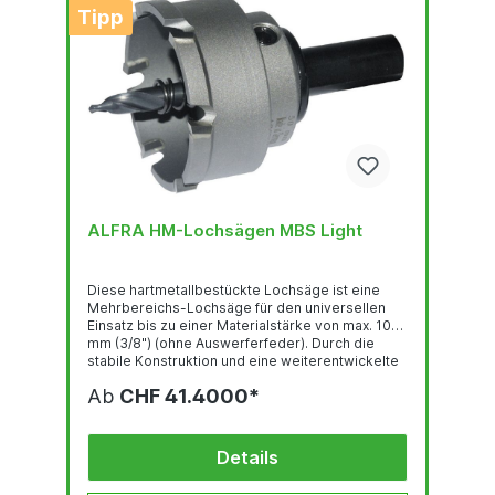
Tipp
ALFRA HM-Lochsägen MBS Light
Diese hartmetallbestückte Lochsäge ist eine
Mehrbereichs-Lochsäge für den universellen
Einsatz bis zu einer Materialstärke von max. 10
mm (3/8") (ohne Auswerferfeder). Durch die
stabile Konstruktion und eine weiterentwickelte
Schneidengeometrie wird ein deutlich
Ab
CHF 41.4000*
verbessertes Schneidverhalten erreicht,
verbunden mit einer hohen Schneidleistung und
Standzeit. Für Flachmaterial, aber auch zum
Einsatz auf Rohrmaterial und gewölbten Flächen.
Details
Überlappungsbohrungen sind möglich.
Einsetzbar auf Ständer- und