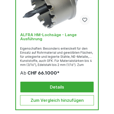
ALFRA HM-Lochsäge - Lange
Ausführung
Eigenschaften: Besonders entwickelt für den
Einsatz auf Rohrmaterial und gewölbten Flächen,
für unlegierte und legierte Stähle, NE-Metalle,
Kunststoffe, auch GFK. Für Materialstärken bis 4
mm (3/16"), Edelstahl bis 2 mm (1/16"). Zum
Einsatz auf Handbohrmaschinen empfohlen bis
Ab
CHF 66.1000*
max. Ø 40 mm (1-9/16") oder stationären
Maschinen. Tipps: Beim Anbohren von Rohren
mit geringem Anpressdruck bohren und
Pendelbewegungen vermeiden. Beachten:
Details
Immer Schutzbrille...
Zum Vergleich hinzufügen