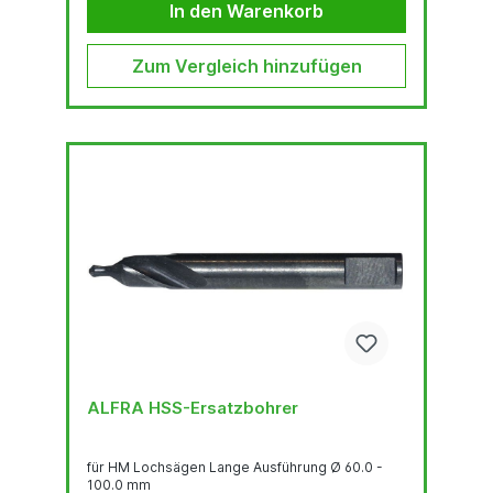
Schneideigenschaften (keine Aufbauschneide,
In den Warenkorb
größere Freiwinkel, ...)
Zum Vergleich hinzufügen
ALFRA HSS-Ersatzbohrer
für HM Lochsägen Lange Ausführung Ø 60.0 -
100.0 mm