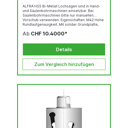
ALFRA HSS Bi-Metall Lochsägen sind in Hand-
und Säulenbohrmaschinen einsetzbar. Bei
Säulenbohrmaschinen bitte nur manuellen
Vorschub verwenden. Eigenschaften: M42 Hohe
Rundlaufgenauigkeit. Mit solider Grundplatte,
dadurch mehr Gewindegänge und größere
Ab
CHF 10.4000*
Stabilität sowie Rundlauf- und
Seitenschlaggenauigkeit. Mit positiven Span-
und Schnittwinkeln sowie Kombiverzahnung 4/6
ZpZ. Diese variable Zahnteilung sorgt für
Details
gleichmäßigeren Schnitt,...
Zum Vergleich hinzufügen