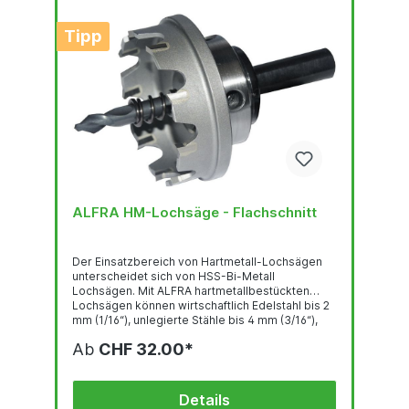
Tipp
ALFRA HM-Lochsäge - Flachschnitt
Der Einsatzbereich von Hartmetall-Lochsägen
unterscheidet sich von HSS-Bi-Metall
Lochsägen. Mit ALFRA hartmetallbestückten
Lochsägen können wirtschaftlich Edelstahl bis 2
mm (1/16“), unlegierte Stähle bis 4 mm (3/16“),
Kunststoffe, PVC, Aluminium, Zink, Gips und
Ab
CHF 32.00*
Leichtbauplatten u. a. verarbeitet werden. Zum
Einsatz für Hand- und Säulenbohrmaschinen. Bei
Säulenbohrmaschinen kein automatischer
Vorschub. Eigenschaften: Große
Details
Rundlaufgenauigkeit durch stabile Konstruktion...