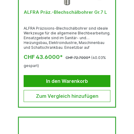
ALFRA Präz.-Blechschälbohrer Gr.7 L
ALFRA Präzisions-Blechschälbohrer sind ideale
Werkzeuge für die allgemeine Blechbearbeitung.
Einsatzgebiete sind im Sanitär- und
Heizungsbau, Elektroindustrie, Maschinenbau
und Schaltschrankbau. Einsetzbar auf
Nichteisenmetallen, Edelstahlblechen, thermo-
CHF 43.6000*
und duroplastischen Kunststoffen sowie auf allen
CHF 72.7000*
(40.03%
gängigen Stahlblechen bis zu einer Dicke von
gespart)
max. 4 mm. Mit Blechschälbohrern können in
einem Arbeitsgang Bleche zentriert, angebohrt
und aufgebohrt werden. Bei schonender
In den Warenkorb
Behandlung mehrfach nachschleifbar. Durch die
Verwendung von ALFRA...
Zum Vergleich hinzufügen