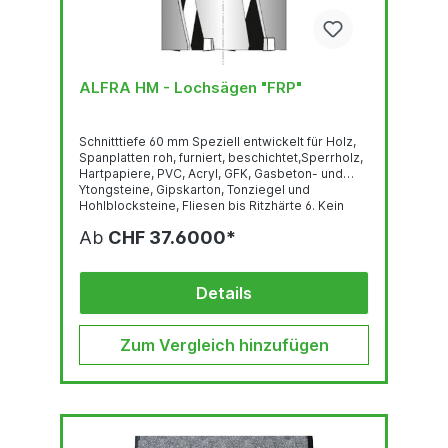
ALFRA HM - Lochsägen "FRP"
Schnitttiefe 60 mm Speziell entwickelt für Holz,
Spanplatten roh, furniert, beschichtet,Sperrholz,
Hartpapiere, PVC, Acryl, GFK, Gasbeton- und
Ytongsteine, Gipskarton, Tonziegel und
Hohlblocksteine, Fliesen bis Ritzhärte 6. Kein
Zusetzen durch optimale Schneidengeometrie.
Ab
CHF 37.6000*
Einfache Bohrkernentfernung durch neue
Spanraumgestaltung. Bei Zahnausbruch
Zahnersatz möglich, nachschärfbar. Nur drehend
einsetzen, Schlag abschalten. Für Elektriker,
Details
Sanitär- und Heizungsbauer,...
Zum Vergleich hinzufügen