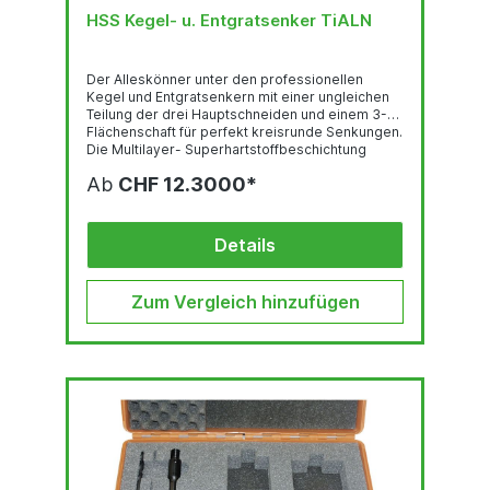
HSS Kegel- u. Entgratsenker TiALN
Der Alleskönner unter den professionellen
Kegel und Entgratsenkern mit einer ungleichen
Teilung der drei Hauptschneiden und einem 3-
Flächenschaft für perfekt kreisrunde Senkungen.
Die Multilayer- Superhartstoffbeschichtung
Titan-Aluminium-Nitrid, kurz TiAlN, sorgt für eine
Ab
CHF 12.3000*
lange Standzeit und höchste Performance.
Dieser Hochleistungskegelsenker wurde
speziell für den Einsatz in Akku-Bohrmaschinen
entwickelt. Passend für folgende
Details
Maschinentypen: Bohrmaschine, Akkuschrauber,
StänderbohrmaschineZu bearbeitende
Werkstoffe: Stahl, NE-Metalle und
Zum Vergleich hinzufügen
KunststoffeBeste...