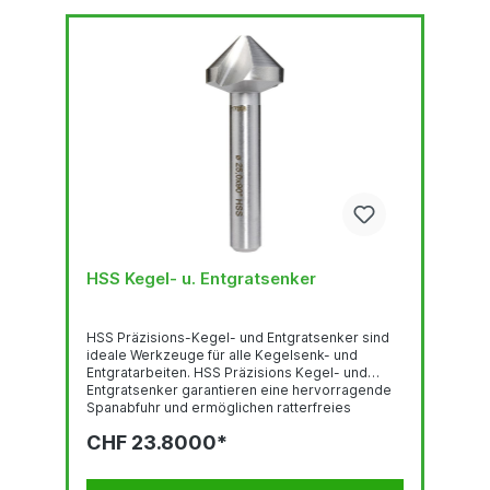
HSS Kegel- u. Entgratsenker
HSS Präzisions-Kegel- und Entgratsenker sind
ideale Werkzeuge für alle Kegelsenk- und
Entgratarbeiten. HSS Präzisions Kegel- und
Entgratsenker garantieren eine hervorragende
Spanabfuhr und ermöglichen ratterfreies
Arbeiten, gewährleisten riefenfreie Oberflächen
CHF 23.8000*
und beste Zentriereigenschaften. Einsetzbar auf
Stahl, Guss, Leicht- und Buntmetallen.
Innovatives Hinterschliffverfahren für bessere