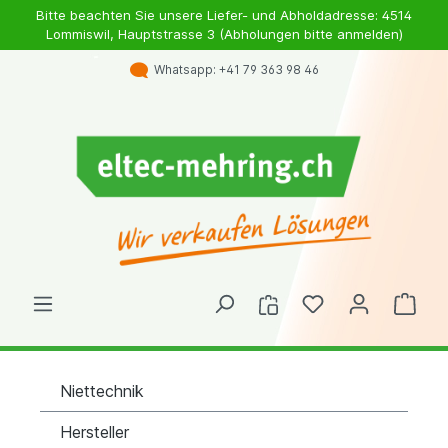
Bitte beachten Sie unsere Liefer- und Abholdadresse: 4514
Lommiswil, Hauptstrasse 3 (Abholungen bitte anmelden)
Whatsapp: +41 79 363 98 46
Niettechnik
Hersteller