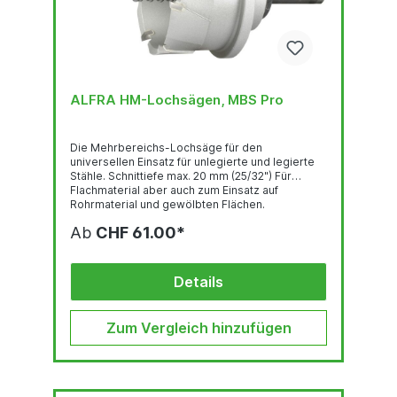
ALFRA HM-Lochsägen, MBS Pro
Die Mehrbereichs-Lochsäge für den
universellen Einsatz für unlegierte und legierte
Stähle. Schnittiefe max. 20 mm (25/32") Für
Flachmaterial aber auch zum Einsatz auf
Rohrmaterial und gewölbten Flächen.
Überlappungsbohrungen sind möglich. CAD-
Ab
CHF 61.00*
optimiertes Präzisionswerkzeug mit hoher
Schnittleistung und Standzeit. Einsetzbar auf
Ständer- und Handbohrmaschinen (empf. bis
max. Ø 40 mm; 1-9/16") Handbohrmaschinen:
Details
bis...
Zum Vergleich hinzufügen