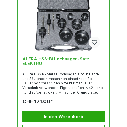
ALFRA HSS-Bi Lochsägen-Satz
ELEKTRO
ALFRA HSS Bi-Metall Lochsägen sind in Hand-
und Säulenbohrmaschinen einsetzbar. Bei
Säulenbohrmaschinen bitte nur manuellen
Vorschub verwenden. Eigenschaften: M42 Hohe
Rundlaufgenauigkeit. Mit solider Grundplatte,
dadurch mehr Gewindegänge und größere
CHF 171.00*
Stabilität sowie Rundlauf- und
Seitenschlaggenauigkeit. Mit positiven Span-
und Schnittwinkeln sowie Kombiverzahnung 4/6
ZpZ. Diese variable Zahnteilung sorgt für
In den Warenkorb
gleichmäßigeren Schnitt,...