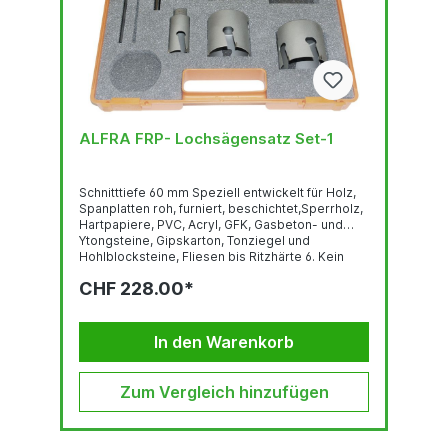
ALFRA FRP- Lochsägensatz Set-1
Schnitttiefe 60 mm Speziell entwickelt für Holz,
Spanplatten roh, furniert, beschichtet,Sperrholz,
Hartpapiere, PVC, Acryl, GFK, Gasbeton- und
Ytongsteine, Gipskarton, Tonziegel und
Hohlblocksteine, Fliesen bis Ritzhärte 6. Kein
Zusetzen durch optimale Schneidengeometrie.
CHF 228.00*
Einfache Bohrkernentfernung durch neue
Spanraumgestaltung. Bei Zahnausbruch
Zahnersatz möglich, nachschärfbar. Nur drehend
einsetzen, Schlag abschalten. Für Elektriker,
In den Warenkorb
Sanitär- und Heizungsbauer,...
Zum Vergleich hinzufügen