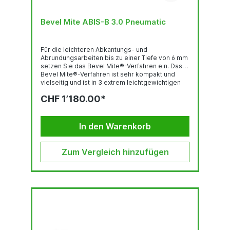
Bevel Mite ABIS-B 3.0 Pneumatic
Für die leichteren Abkantungs- und
Abrundungsarbeiten bis zu einer Tiefe von 6 mm
setzen Sie das Bevel Mite®-Verfahren ein. Das
Bevel Mite®-Verfahren ist sehr kompakt und
vielseitig und ist in 3 extrem leichtgewichtigen
Ausführungen erhältlich: mit einem elektrischen -
CHF 1’180.00*
pneumatischen oder Akku Motor Das Bevel
Mate® Konzept: ist schnell bietet konstant hohe
Qualität ist von langer Lebensdauer ist praktisch
verlangt lediglich minimale körperliche...
In den Warenkorb
Zum Vergleich hinzufügen