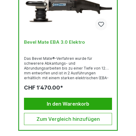
Bevel Mate EBA 3.0 Elektro
Das Bevel Mate®-Verfahren wurde für
schwerere Abkantungs- und
Abrundungsarbeiten bis zu einer Tiefe von 12
mm entworfen und ist in 2 Ausführungen
erhältlich: mit einem starken elektrischen (EBA-
3.0) und einem starken pneumatischen Motor
CHF 1’470.00*
(ABA-3.0). Das Bevel Mate® Konzept: ist schnell
bietet konsistent hohe Qualität ist von langer
Lebensdauer ist praktisch verlangt lediglich
minimale körperliche Anstrengung ermöglicht
In den Warenkorb
sicheres und gesundes Arbeiten ist die beste
Wahl ...
Zum Vergleich hinzufügen