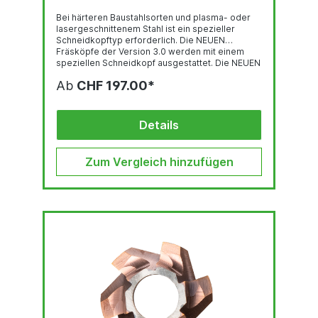
Bei härteren Baustahlsorten und plasma- oder
lasergeschnittenem Stahl ist ein spezieller
Schneidkopftyp erforderlich. Die NEUEN
Fräsköpfe der Version 3.0 werden mit einem
speziellen Schneidkopf ausgestattet. Die NEUEN
Fräsköpfe der Version 3.0 werden mit
Ab
CHF 197.00*
modernsten
Hartmetall-/Hartmetallkomponenten,
Schleiftechnologie und High-End-
Beschichtungen hergestellt. Dies macht den 3.0
Details
Fräskopf ideal für stärkere Baustahlsorten. Sie
können diese 3.0-Fräser an ihrer
bronzen/kupferfarbenen Beschichtung
Zum Vergleich hinzufügen
erkennen.