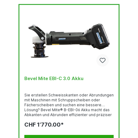
Bevel Mite EBI-C 3.0 Akku
Sie erstellen Schweisskanten oder Abrundungen
mit Maschinen mit Schruppscheiben oder
Fächerscheiben und suchen eine bessere
Lösung? Bevel Mite® B-EBI-06 Akku macht das
Abkanten und Abrunden effizienter und präziser
– bei geringstem Kraftaufwand! Handliche,
CHF 1’770.00*
kabellose Maschine (nur 2.4 kg!)
mitleistungsstarkem 5 Ah Li-lonen Akku
Abkanten bis 6 mm Tiefe (15° - 22.5° - 30° - 37.5°