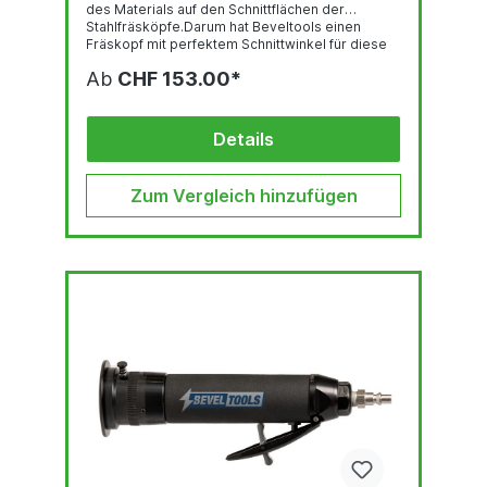
des Materials auf den Schnittflächen der
Stahlfräsköpfe.Darum hat Beveltools einen
Fräskopf mit perfektem Schnittwinkel für diese
Metallgruppe entwickelt.Die Kombination aus
Ab
CHF 153.00*
der richtigen Geometrie und Beschichtung
sorgen dafür, dass sich Aluminium injeglicher
Härte ohne Probleme konsistent und ohne
Einsatz irgendeines Schmierstoffs abrunden
Details
oderabkanten lässt.
Zum Vergleich hinzufügen