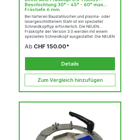
Beschichtung 30° - 45° - 60° max
Frästiefe 6 mm
Bei härteren Baustahlsorten und plasma- oder
lasergeschnittenem Stahl ist ein spezieller
Schneidkopftyp erforderlich. Die NEUEN
Fräsköpfe der Version 3.0 werden mit einem
speziellen Schneidkopf ausgestattet. Die NEUEN
Fräsköpfe der Version 3.0 werden mit
Ab
CHF 150.00*
modernsten
Hartmetall-/Hartmetallkomponenten,
Schleiftechnologie und High-End-
Beschichtungen hergestellt. Dies macht den 3.0
Details
Fräskopf ideal für stärkere Baustahlsorten. Sie
können diese 3.0-Fräser an ihrer
bronzen/kupferfarbenen Beschichtung
Zum Vergleich hinzufügen
erkennen.