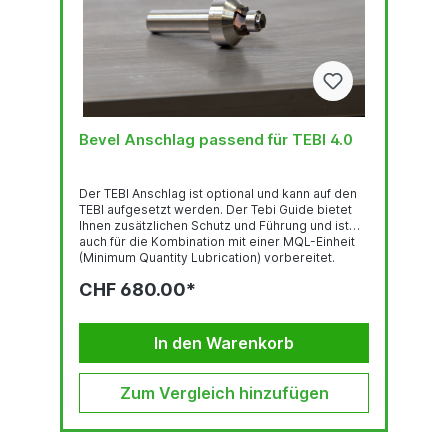
Bevel Anschlag passend für TEBI 4.0
Der TEBI Anschlag ist optional und kann auf den
TEBI aufgesetzt werden. Der Tebi Guide bietet
Ihnen zusätzlichen Schutz und Führung und ist
auch für die Kombination mit einer MQL-Einheit
(Minimum Quantity Lubrication) vorbereitet.
Diese Mikroschmierung macht das Schneiden
CHF 680.00*
noch glatter und erhöht die Standzeit der Fräser.
Besonders empfehlenswert beim Schneiden
von rostfreiem Stahl.
In den Warenkorb
Zum Vergleich hinzufügen