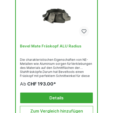
Bevel Mate Fräskopf ALU Radius
Die charakteristischen Eigenschaften von NE-
Metallen wie Aluminium sorgen fürVerklebungen
des Materials auf den Schnittflächen der
Stahlfräsköpfe.Darum hat Beveltools einen
Fräskopf mit perfektem Schnittwinkel für diese
Metallgruppe entwickelt.Die Kombination aus
Ab
CHF 193.00*
der richtigen Geometrie und Beschichtung
sorgen dafür, dass sich Aluminium injeglicher
Härte ohne Probleme konsistent und ohne
Einsatz irgendeines Schmierstoffs abrunden
Details
oderabkanten lässt.
Zum Vergleich hinzufügen