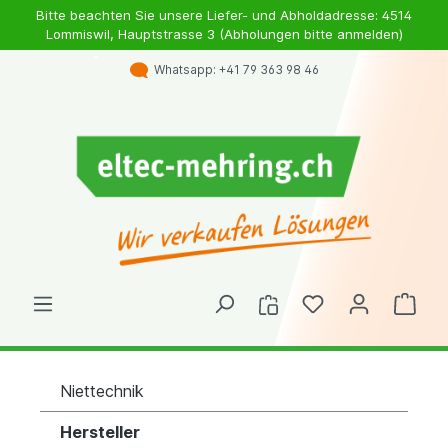
Bitte beachten Sie unsere Liefer- und Abholdadresse: 4514
Lommiswil, Hauptstrasse 3 (Abholungen bitte anmelden)
Whatsapp: +41 79 363 98 46
Niettechnik
Hersteller