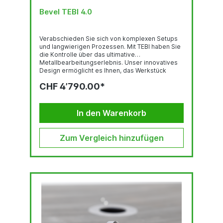
Bevel TEBI 4.0
Verabschieden Sie sich von komplexen Setups
und langwierigen Prozessen. Mit TEBI haben Sie
die Kontrolle über das ultimative
Metallbearbeitungserlebnis. Unser innovatives
Design ermöglicht es Ihnen, das Werkstück
mühelos entlang des® Kegelmilben- oder Mini-
CHF 4’790.00*
Milbenschneiders™ zu manövrieren, der sich
vom Tisch erhebt.Das Anfasen oder Verrunden
einer Vielzahl kleinerer Werkstücke, Bohrungen
und gekrümmter Materialien war noch nie so
In den Warenkorb
einfach. Da Sie keine...
Zum Vergleich hinzufügen