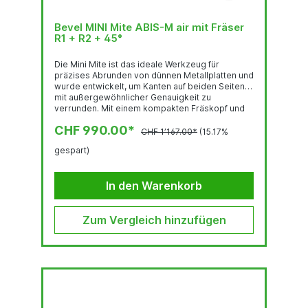
Bevel MINI Mite ABIS-M air mit Fräser
R1 + R2 + 45°
Die Mini Mite ist das ideale Werkzeug für
präzises Abrunden von dünnen Metallplatten und
wurde entwickelt, um Kanten auf beiden Seiten
mit außergewöhnlicher Genauigkeit zu
verrunden. Mit einem kompakten Fräskopf und
einem minimalen Reststeg von nur 0,5 mm
CHF 990.00*
eignet sich der Mini Mite hervorragend für
CHF 1’167.00*
(15.17%
filigrane Kantenbearbeitung, bei der Präzision
gespart)
entscheidend ist.Fräsköpfe erhalten Sie im
Radius R1 - R2 und 45°.
In den Warenkorb
Zum Vergleich hinzufügen