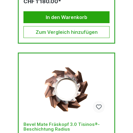
CHF 1’180.00*
und einem pneumatischen Motor. Das Bevel
Mate® Konzept: ist schnell bietet konsistent
hohe Qualität ist von langer Lebensdauer ist
praktisch verlangt lediglich minimale körperliche
In den Warenkorb
Anstrengung ermöglicht...
Zum Vergleich hinzufügen
Bevel Mate Fräskopf 3.0 Tisinos®-
Beschichtung Radius