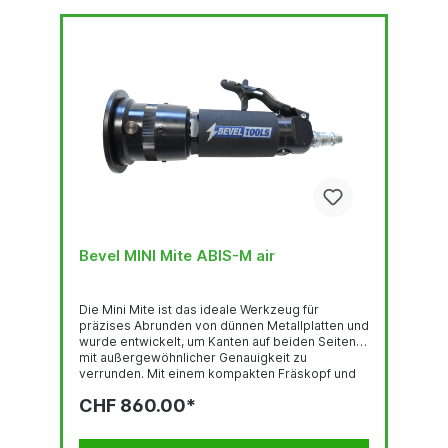
Bevel MINI Mite ABIS-M air
Die Mini Mite ist das ideale Werkzeug für
präzises Abrunden von dünnen Metallplatten und
wurde entwickelt, um Kanten auf beiden Seiten
mit außergewöhnlicher Genauigkeit zu
verrunden. Mit einem kompakten Fräskopf und
einem minimalen Reststeg von nur 0,5 mm
CHF 860.00*
eignet sich der Mini Mite hervorragend für
filigrane Kantenbearbeitung, bei der Präzision
entscheidend ist.Fräsköpfe erhalten Sie im