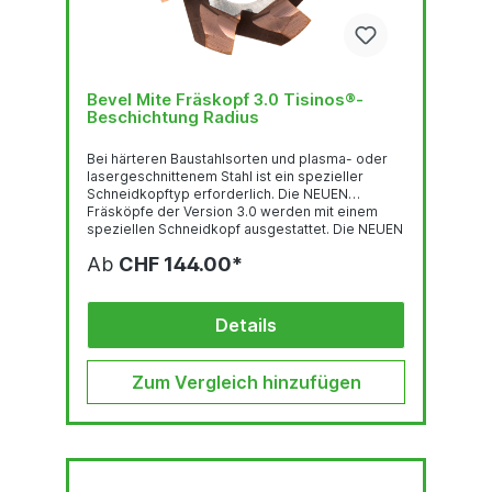
Bevel Mite Fräskopf 3.0 Tisinos®-
Beschichtung Radius
Bei härteren Baustahlsorten und plasma- oder
lasergeschnittenem Stahl ist ein spezieller
Schneidkopftyp erforderlich. Die NEUEN
Fräsköpfe der Version 3.0 werden mit einem
speziellen Schneidkopf ausgestattet. Die NEUEN
Fräsköpfe der Version 3.0 werden mit
Ab
CHF 144.00*
modernsten
Hartmetall-/Hartmetallkomponenten,
Schleiftechnologie und High-End-
Beschichtungen hergestellt. Dies macht den 3.0
Details
Fräskopf ideal für stärkere Baustahlsorten. Sie
können diese 3.0-Fräser an ihrer
bronzen/kupferfarbenen Beschichtung
Zum Vergleich hinzufügen
erkennen.