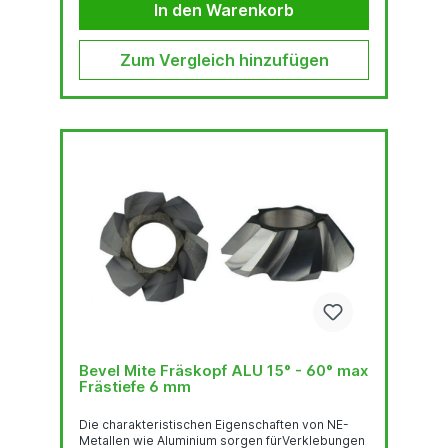
- 45° - 52.5° - 60°)und Abrunden mit Radius R2 -
In den Warenkorb
R3 - R4 funkenfrei und geringe
Staubentwicklung...
Zum Vergleich hinzufügen
Bevel Mite Fräskopf ALU 15° - 60° max
Frästiefe 6 mm
Die charakteristischen Eigenschaften von NE-
Metallen wie Aluminium sorgen fürVerklebungen