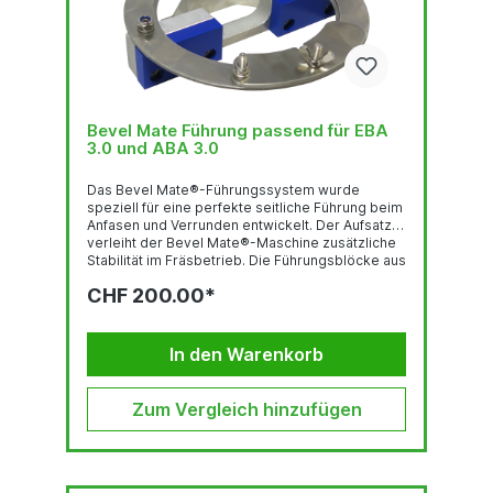
Bevel Mate Führung passend für EBA
3.0 und ABA 3.0
Das Bevel Mate®-Führungssystem wurde
speziell für eine perfekte seitliche Führung beim
Anfasen und Verrunden entwickelt. Der Aufsatz
verleiht der Bevel Mate®-Maschine zusätzliche
Stabilität im Fräsbetrieb. Die Führungsblöcke aus
Kunststoff vergrößern die Lauffläche und bieten
CHF 200.00*
hierbei sowohl auf Blechmaterial als auch auf
runden Rohren zusätzliche Unterstützung. Vor
allem bei der seriellen Zerspanung von
Werkstücken, bei der einige Meter
In den Warenkorb
zusammenkommen, bietet dieses Tool
zusätzliche Stabilität. Die...
Zum Vergleich hinzufügen