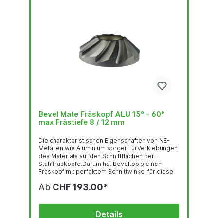
Bevel Mate Fräskopf ALU 15° - 60°
max Frästiefe 8 / 12 mm
Die charakteristischen Eigenschaften von NE-
Metallen wie Aluminium sorgen fürVerklebungen
des Materials auf den Schnittflächen der
Stahlfräsköpfe.Darum hat Beveltools einen
Fräskopf mit perfektem Schnittwinkel für diese
Metallgruppe entwickelt.Die Kombination aus
Ab
CHF 193.00*
der richtigen Geometrie und Beschichtung
sorgen dafür, dass sich Aluminium injeglicher
Härte ohne Probleme konsistent und ohne
Einsatz irgendeines Schmierstoffs abrunden
Details