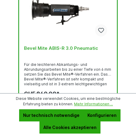
Bevel Mite ABIS-R 3.0 Pneumatic
Für die leichteren Abkantungs- und
Abrundungsarbeiten bis zu einer Tiefe von 6 mm
setzen Sie das Bevel Mite®-Verfahren ein. Das
Bevel Mite®-Verfahren ist sehr kompakt und
vielseitig und ist in 3 extrem leichtgewichtigen
Ausführungen erhältlich: mit einem elektrischen -
CHF 860.00*
pneumatischen oder Akku Motor Das Bevel
Mate® Konzept: ist schnell bietet konstant hohe
Diese Website verwendet Cookies, um eine bestmögliche
Qualität ist von langer Lebensdauer ist praktisch
Erfahrung bieten zu können.
Mehr Informationen ...
verlangt lediglich minimale körperliche...
In den Warenkorb
Nur technisch notwendige
Konfigurieren
Zum Vergleich hinzufügen
Alle Cookies akzeptieren