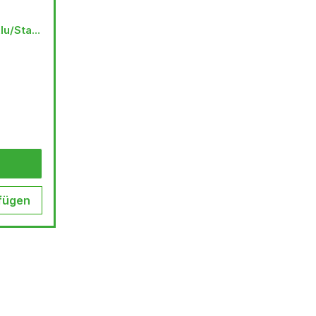
lu/Stahl
fügen