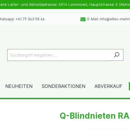
sere Liefer- und Abholdadresse: 4514 Lommiswil, Hauptstrasse 3 (Abho
atsapp: +41 79 363 98 46
E-Mail: info@eltec-mehr
NEUHEITEN
SONDERAKTIONEN
ABVERKAUF
Q-Blindnieten RA