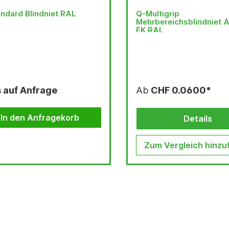
ndard Blindniet RAL
Q-Multigrip
Mehrbereichsblindniet A
FK RAL
s auf Anfrage
Ab
CHF 0.0600*
In den Anfragekorb
Details
Zum Vergleich hinzu