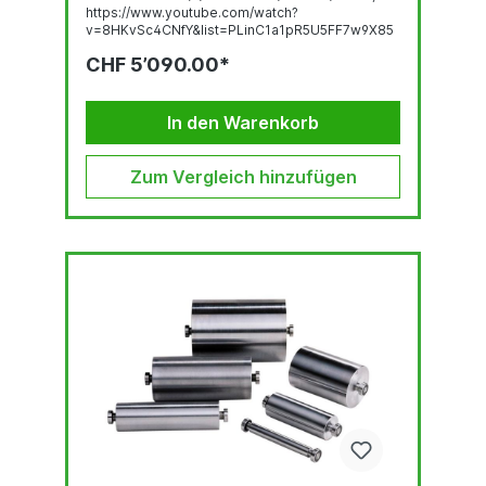
https://www.youtube.com/watch?
v=8HKvSc4CNfY&list=PLinC1a1pR5U5FF7w9X85
wBOdKDDm39clk&index=4
CHF 5’090.00*
In den Warenkorb
Zum Vergleich hinzufügen