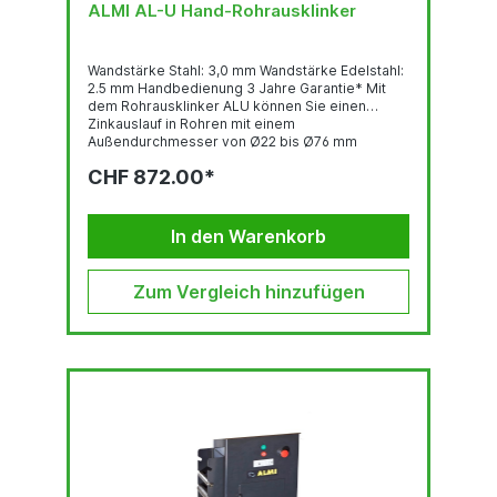
ALMI AL-U Hand-Rohrausklinker
Wandstärke Stahl: 3,0 mm Wandstärke Edelstahl:
2.5 mm Handbedienung 3 Jahre Garantie* Mit
dem Rohrausklinker ALU können Sie einen
Zinkauslauf in Rohren mit einem
Außendurchmesser von Ø22 bis Ø76 mm
ausklinken. Durch ihren günstigen Preis und
CHF 872.00*
hohe Produktivität sind ALMI-Rohrausklinker
eine ausgezeichnete Investition.ALMI
Rohrausklinker sind zum Ausschneiden von
Entlüftungsschlitzen aus runden und
In den Warenkorb
rechteckigen Metallrohren ab 22 mm
Außendurchmesser mit maximal 3 mm
Wanddicke...
Zum Vergleich hinzufügen