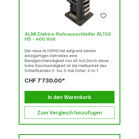
ALMI Elektro-Rohrausschleifer AL150
HS - 400 Volt
Der neue AL150HS hat aufgrund seines
einzigartigen Getriebes eine
Bandgeschwindigkeit von 45 m/s.Durch diese
hohe Geschwindigkeit ist die Haltbarkeit des
Schleifbandes 2- bis 3-mal höher. 2-in-1
Maschine: Bandschleifer und Rohrausschleifer
CHF 7’730.00*
Hohe Bandgeschwindigkeit mit verbessertem
Antrieb auf 45 m/s Highspeed Vorteile weniger
Feinstaub weniger Verfärbung 2-3x...
In den Warenkorb
Zum Vergleich hinzufügen