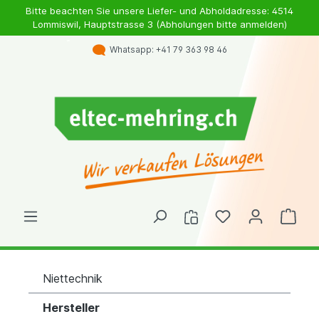
Bitte beachten Sie unsere Liefer- und Abholdadresse: 4514
Lommiswil, Hauptstrasse 3 (Abholungen bitte anmelden)
Whatsapp: +41 79 363 98 46
Niettechnik
Hersteller