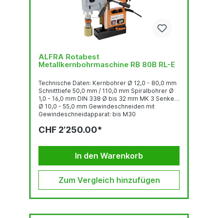
ALFRA Rotabest
Metallkernbohrmaschine RB 80B RL-E
Technische Daten: Kernbohrer Ø 12,0 - 80,0 mm
Schnitttiefe 50,0 mm / 110,0 mm Spiralbohrer Ø
1,0 - 16,0 mm DIN 338 Ø bis 32 mm MK 3 Senken
Ø 10,0 - 55,0 mm Gewindeschneiden mit
Gewindeschneidapparat: bis M30
Gewindeschneiden mit Gewindeschneidfutter:
CHF 2’250.00*
bis M30 Aufnahme MK3 Hub 190 mm
Höhenverstellung 60 mm 4-Gang Getriebe
Lastdrehzahl 1. Stufe 50-110 U/min. 2. Stufe 75-
175 U/min. 3. Stufe 105-245 U/min. 4. Stufe 165-
In den Warenkorb
385 U/min. Leistungsaufnahme...
Zum Vergleich hinzufügen