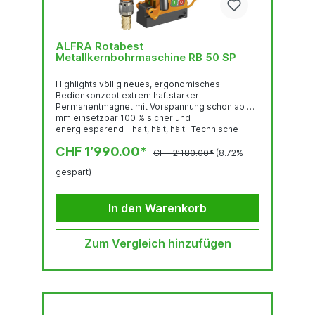
ALFRA Rotabest
Metallkernbohrmaschine RB 50 SP
Highlights völlig neues, ergonomisches
Bedienkonzept extrem haftstarker
Permanentmagnet mit Vorspannung schon ab 3
mm einsetzbar 100 % sicher und
energiesparend ...hält, hält, hält ! Technische
Daten Kernbohrer Ø 12,0 - 50,0 mm Schnitttiefe
CHF 1’990.00*
50,0 mm Spiralbohrer Ø 1,0 - 20,0 mm DIN 1897...
CHF 2’180.00*
(8.72%
gespart)
In den Warenkorb
Zum Vergleich hinzufügen