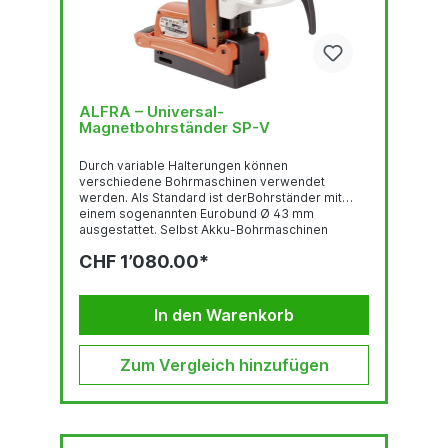
ALFRA – Universal-
Magnetbohrständer SP-V
Durch variable Halterungen können
verschiedene Bohrmaschinen verwendet
werden. Als Standard ist derBohrständer mit
einem sogenannten Eurobund Ø 43 mm
ausgestattet. Selbst Akku-Bohrmaschinen
könnenals kabellose Kombination mit dem
CHF 1’080.00*
Permanent-Magnet-Ständer verwendet werden
für einen nahezu unbegrenztenEinsatzbereich -
schon ab 3 mm Materialstärke! Technische
Daten: Spiralbohrer Ø 1.0 - 20.0 mm Hub 105 mm
In den Warenkorb
Höhenverstellung...
Zum Vergleich hinzufügen