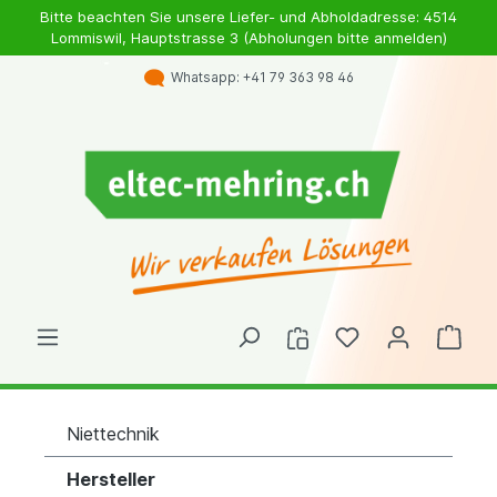
Bitte beachten Sie unsere Liefer- und Abholdadresse: 4514
Lommiswil, Hauptstrasse 3 (Abholungen bitte anmelden)
Whatsapp: +41 79 363 98 46
Niettechnik
Hersteller