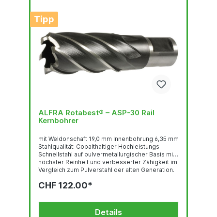
Tipp
ALFRA Rotabest® – ASP-30 Rail
Kernbohrer
mit Weldonschaft 19,0 mm Innenbohrung 6,35 mm
Stahlqualität: Cobalthaltiger Hochleistungs-
Schnellstahl auf pulvermetallurgischer Basis mit
höchster Reinheit und verbesserter Zähigkeit im
Vergleich zum Pulverstahl der alten Generation.
Hervorragend geeignet für abnutzungsintensive
CHF 122.00*
Anwendungen, wie z.B. an Eisenbahnschienen.
Diese Werkzeuge können auch auf allen
Magnetbohrmaschinen, speziell mit
Weldonschaft eingesetzt werden. Passend auf:
Details
allen tragbaren Magnetbohrmaschinen mit 19