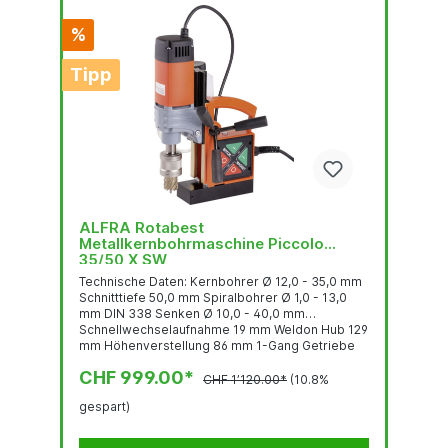
%
Tipp
ALFRA Rotabest
Metallkernbohrmaschine Piccolo
35/50 X SW
Technische Daten: Kernbohrer Ø 12,0 - 35,0 mm
Schnitttiefe 50,0 mm Spiralbohrer Ø 1,0 - 13,0
mm DIN 338 Senken Ø 10,0 - 40,0 mm
Schnellwechselaufnahme 19 mm Weldon Hub 129
mm Höhenverstellung 86 mm 1-Gang Getriebe
Lastdrehzahl450 U/min. Leistungsaufnahme 1.100
CHF 999.00*
W Spannung 230 V 50/60 Hz Tool Force (10 mm
CHF 1’120.00*
(10.8%
S235) Drill Point Load 2.100 N Magnethaftkraft
gespart)
10.000 N Magnetfuß 70 x 185 mm Gewicht 11,5 kg
Motor: Sanftanlauf Hybridrelais...