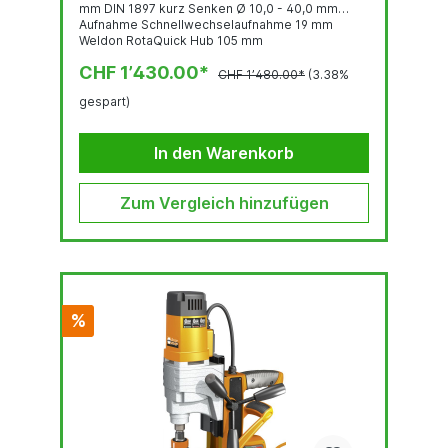
mm DIN 1897 kurz Senken Ø 10,0 - 40,0 mm
Aufnahme Schnellwechselaufnahme 19 mm
Weldon RotaQuick Hub 105 mm
Höhenverstellung 80 mm Getriebe Lastdrehzahl
CHF 1’430.00*
450 U/min. Leistungsaufnahme 1.100 W Spannung
CHF 1’480.00*
(3.38%
230 V 50/60 Hz Tool Force (10 mm S235) Drill
gespart)
Point Load 2.800 N Tool Force (6 mm S235) Drill
Point Load 2.300 N Magnetfuß 72 x 190 mm
Gewicht...
In den Warenkorb
Zum Vergleich hinzufügen
%