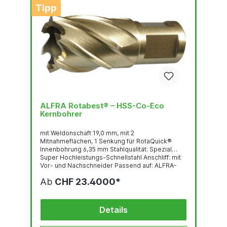
Tipp
ALFRA Rotabest® – HSS-Co-Eco
Kernbohrer
mit Weldonschaft 19,0 mm, mit 2
Mitnahmeflächen, 1 Senkung für RotaQuick®
Innenbohrung 6,35 mm Stahlqualität: Spezial
Super Hochleistungs-Schnellstahl Anschliff: mit
Vor- und Nachschneider Passend auf: ALFRA-
Rotabest® (Weldon), ALFRA-RotaQuick®
Ab
CHF 23.4000*
Schnellwechselsystem, BDS, Bux, Ruko,
Magnetor, Euroboor, Universal, Nitto, Jancy,
Hougen, Magtron, Promac, Rotabroach sowie
allen anderen Magnetbohrmaschinen mit
Details
Weldonschaft.