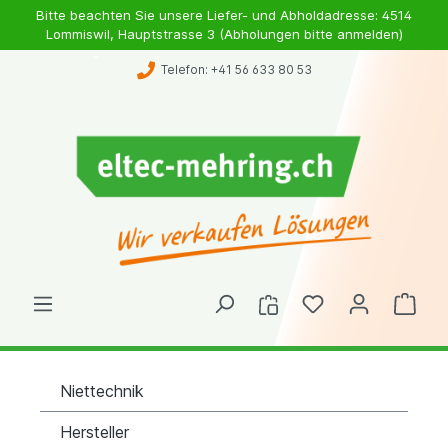
Bitte beachten Sie unsere Liefer- und Abholdadresse: 4514
Lommiswil, Hauptstrasse 3 (Abholungen bitte anmelden)
Telefon: +41 56 633 80 53
Niettechnik
Hersteller