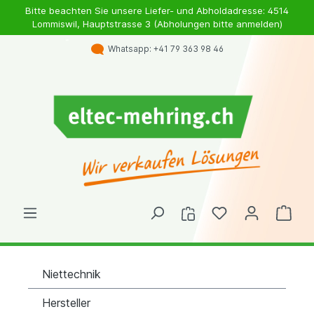
Bitte beachten Sie unsere Liefer- und Abholdadresse: 4514
Lommiswil, Hauptstrasse 3 (Abholungen bitte anmelden)
Whatsapp: +41 79 363 98 46
Niettechnik
Hersteller