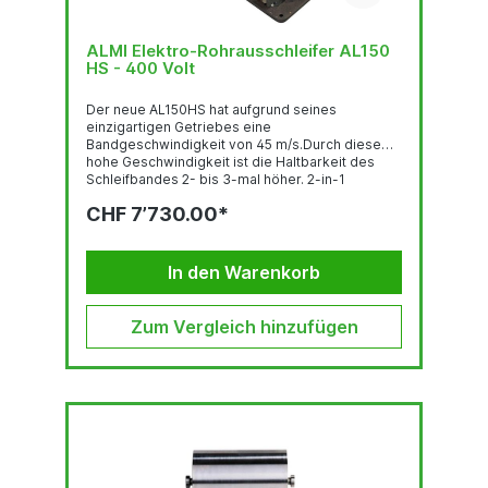
ALMI Elektro-Rohrausschleifer AL150
HS - 400 Volt
Der neue AL150HS hat aufgrund seines
einzigartigen Getriebes eine
Bandgeschwindigkeit von 45 m/s.Durch diese
hohe Geschwindigkeit ist die Haltbarkeit des
Schleifbandes 2- bis 3-mal höher. 2-in-1
Maschine: Bandschleifer und Rohrausschleifer
CHF 7’730.00*
Hohe Bandgeschwindigkeit mit verbessertem
Antrieb auf 45 m/s Highspeed Vorteile weniger
Feinstaub weniger Verfärbung 2-3x...
In den Warenkorb
Zum Vergleich hinzufügen