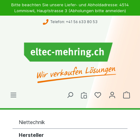
Bitte beachten Sie unsere Liefer- und Abholdadresse: 4514
Lommiswil, Hauptstrasse 3 (Abholungen bitte anmelden)
Telefon: +41 56 633 80 53
Niettechnik
Hersteller