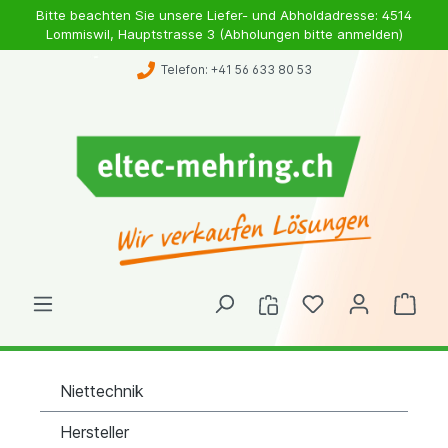
Bitte beachten Sie unsere Liefer- und Abholdadresse: 4514
Lommiswil, Hauptstrasse 3 (Abholungen bitte anmelden)
Telefon: +41 56 633 80 53
Niettechnik
Hersteller