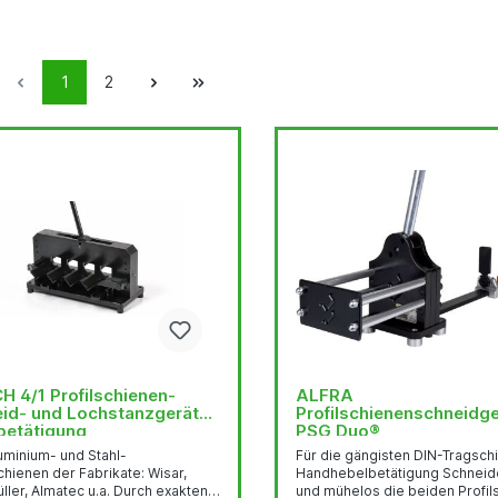
1
2
H 4/1 Profilschienen-
ALFRA
id- und Lochstanzgerät
Profilschienenschneidg
betätigung
PSG Duo®
Aluminium- und Stahl-
Für die gängisten DIN-Tragsch
hienen der Fabrikate: Wisar,
Handhebelbetätigung Schneide
ler, Almatec u.a. Durch exakten
und mühelos die beiden Profil