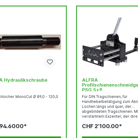
 Hydraulikschraube
ALFRA
Profilschienenschneidg
PSG 5+®
chlocher MonoCut Ø 89,0 - 120,0
Für DIN Tragschienen, für
Handhebelbetätigung zum Abl
Lochen längs und quer, der
abgebildeten Tragschienen. Mit
verstärktem Exzenter, der dire
der Scherplatte liegt Geringer
 94.6000*
CHF 2’100.00*
Kraftaufwand durch bessere
Kraftübertragung Gratfrei Abl
ohne Abfall - Wartungsfrei Eloxi