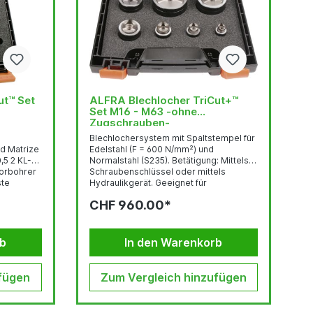
 Set
ALFRA Blechlocher TriCut+™
Set M16 - M63 -ohne
Zugschrauben-
Blechlochersystem mit Spaltstempel für
d Matrize
Edelstahl (F = 600 N/mm²) und
0,5 2 KL-
Normalstahl (S235). Betätigung: Mittels
Vorbohrer
Schraubenschlüssel oder mittels
ste
Hydraulikgerät. Geeignet für
Blechstärke (Edelstahl F = 600 N/mm²):
CHF 960.00*
2,0 mm mit Schrauben Ø 11,1 mm 2,5 mm
mit Schrauben Ø 19,0 mm Vorbohren:
Schrauben-Ø 11,1 mm: mind. Ø 11,3 mm
Schrauben-Ø 19,0 mm: mind. Ø 19,5 mm
rb
In den Warenkorb
Zugschrauben...
fügen
Zum Vergleich hinzufügen