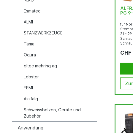
ALFRA 
Esmatec
PG 9
ALMI
für Nor
Stempel
STANZWERKZEUGE
21 - 29
Schrau
Schrau
Tama
Schrau
CHF 
HSS Ø 
Ogura
eltec mehring ag
Lobster
Zum
FEMI
Assfalg
Schweissbolzen, Geräte und
Zubehör
Anwendung