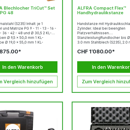
Blechlocher TriCut™ Set
ALFRA Compact Flex™
-PG 48
Handhydraulikstanze
malstahl (S235) Inhalt: je 1
Handstanze mit Hydraulikschl
 und Matrize PG 9 - 11 - 13 - 16 -
Zylinder. Ideal bei beengten
 - 36 - 42 - 48 und Ø 30,5 2 KL-
Platzverhältnissen.
ben Ø 9,5 x 50,0 mm 1 KL-
StanzleistungRundlocher bis 
be Ø 19,0 x 55,0 mm 1 KL-
3.0 mm Stahlblech (S235), 2.0
be Ø 19,0 x 75,0 mm 1 Vorbohrer
Edelstahl (F = 600 N/mm2)Run
875.00*
CHF 1’080.00*
10,0 mm 1 Dose Gleitpaste
bis Ø 89 - 152 mm 2.0 mm Stah
(S235), 1.5 mm Edelstahl (F = 6
N/mm2)Quadratlocher bis 68 
3.0 mm Stahlblech (S235), 2.0
In den Warenkorb
In den Warenko
Edelstahl (F = 600 N/mm2)Qua
bis 92 x 92 mm 2.0 mm Stahlblech (S235),
1.5 mm Edelstahl (F = 600
 Vergleich hinzufügen
Zum Vergleich hinzu
N/mm2)Stanzkraft:...