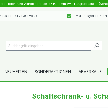
sere Liefer- und Abholdadresse: 4514 Lommiswil, Hauptstrasse 3 (Abho
atsapp: +41 79 363 98 46
E-Mail: info@eltec-mehr
NEUHEITEN
SONDERAKTIONEN
ABVERKAUF
Schaltschrank- u. Sch