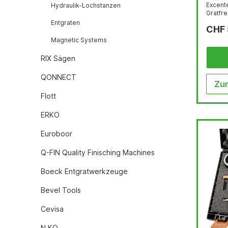
Excente
Hydraulik-Lochstanzen
Gratfre
Sekunden
Entgraten
CHF 
der ova
mm Ausgelegt für alle Alu- und Stahl-
Magnetic Systems
Normsc
Befest
RIX Sägen
Appara
(EN-No
QONNECT
Profilhe
Zum
Schneid
Muster
Flott
ERKO
Euroboor
Q-FIN Quality Finisching Machines
Boeck Entgratwerkzeuge
Bevel Tools
Cevisa
N.KO