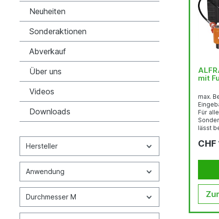
Neuheiten
Sonderaktionen
Abverkauf
ALFRA
Über uns
mit 
Videos
max. B
Eingeb
Downloads
Für all
Sonder
lässt b
Positi
CHF 
Schalts
Hersteller
Fusspu
Standsi
somit g
Anwendung
cm³ Nutz
Fördermenge 1,7 
Inhalt:
Zum
Durchmesser M
Schnell