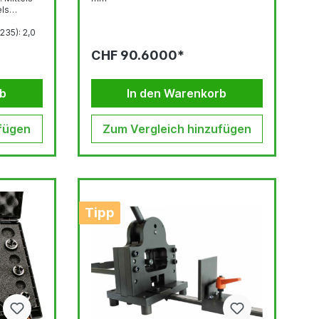
els
): 2,0
zw. 3,0
CHF 90.6000*
m: mind.
rb
In den Warenkorb
fügen
Zum Vergleich hinzufügen
Tipp