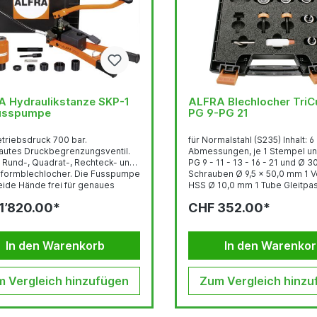
 Hydraulikstanze SKP-1
ALFRA Blechlocher TriCut™
Fusspumpe
PG 9-PG 21
etriebsdruck 700 bar.
für Normalstahl (S235) Inhalt: 6
autes Druckbegrenzungsventil.
Abmessungen, je 1 Stempel un
e Rund-, Quadrat-, Rechteck- und
PG 9 - 11 - 13 - 16 - 21 und Ø 3
formblechlocher. Die Fusspumpe
Schrauben Ø 9,5 x 50,0 mm 1 
eide Hände frei für genaues
HSS Ø 10,0 mm 1 Tube Gleitpa
onieren und Stanzen am
1’820.00*
CHF 352.00*
chrank. Das Trägergestell der
mpe ist gespreizt.
cheres, kippstabiles Arbeiten ist
ewährleistet. Tankvolumen 270
In den Warenkorb
In den Warenko
bares Ölvolumen 210 cm³
cm³ je Kolbenhub
 1 Hydraulik-Zylinder mit
 Vergleich hinzufügen
Zum Vergleich hinzu
kupplung...