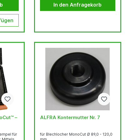
g 1.000
rb
In den Anfragekorb
ür
illimeter-
te
fügen
ich (Bitte
oCut™ –
ALFRA Kontermutter Nr. 7
empel für
für Blechlocher MonoCut Ø 89,0 - 120,0
 Mittels
mm