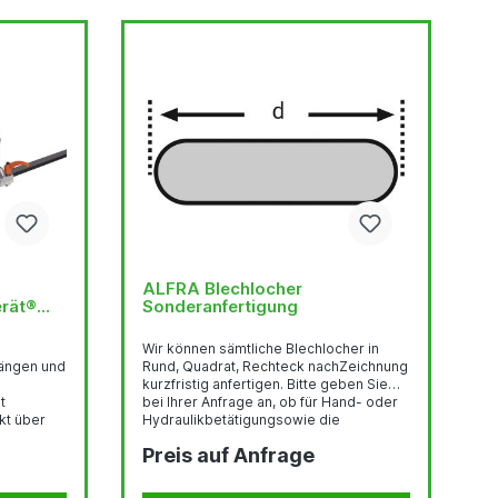
ALFRA Blechlocher
erät®
Sonderanfertigung
Wir können sämtliche Blechlocher in
ängen und
Rund, Quadrat, Rechteck nachZeichnung
kurzfristig anfertigen. Bitte geben Sie
bei Ihrer Anfrage an, ob für Hand- oder
kt über
Hydraulikbetätigungsowie die
Blechstärke und Werkstoffnummer.
Preis auf Anfrage
Fordern Sie unsere technische
ängen
Beratung.
erter,