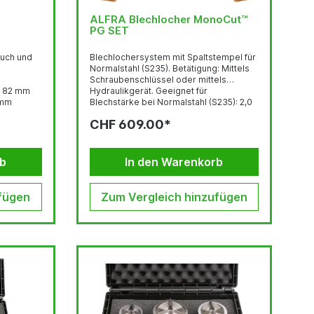
ALFRA Blechlocher MonoCut™
PG SET
auch und
Blechlochersystem mit Spaltstempel für
Normalstahl (S235). Betätigung: Mittels
Schraubenschlüssel oder mittels
Ø 82 mm
Hydraulikgerät. Geeignet für
 mm
Blechstärke bei Normalstahl (S235): 2,0
dlocher
mm mit Schrauben-Ø 9,5 mm bzw. 3,0
CHF 609.00*
lblech
mm mit Schrauben-Ø 19,0 mm.
00
Vorbohren: Schrauben-Ø 9,5 mm: mind.
x 68 mm
Ø 11,0 mm Schrauben-Ø 19,0 mm: mind.
 mm
Ø 20,5 m
rb
In den Warenkorb
dratlocher
fügen
Zum Vergleich hinzufügen