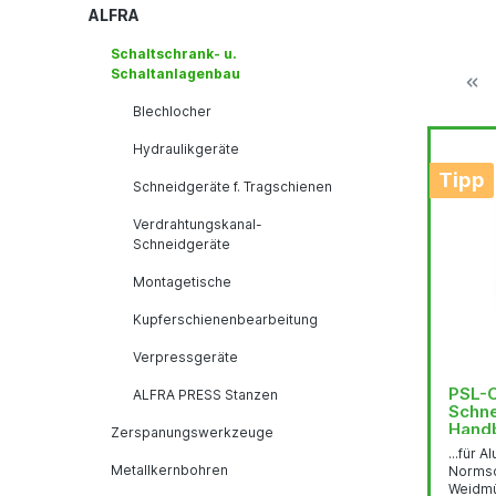
ALFRA
Schaltschrank- u.
Schaltanlagenbau
Blechlocher
Hydraulikgeräte
Tipp
Schneidgeräte f. Tragschienen
Verdrahtungskanal-
Schneidgeräte
Montagetische
Kupferschienenbearbeitung
Verpressgeräte
PSL-C
ALFRA PRESS Stanzen
Schne
Hand
Zerspanungswerkzeuge
...für 
Metallkernbohren
Normsc
Weidmül