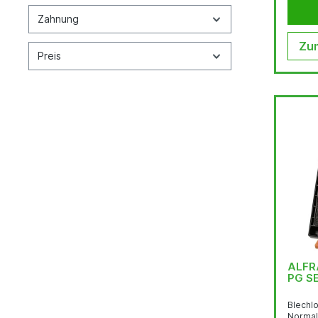
Zahnung
Zum
Preis
ALFR
PG S
Blechl
Normals