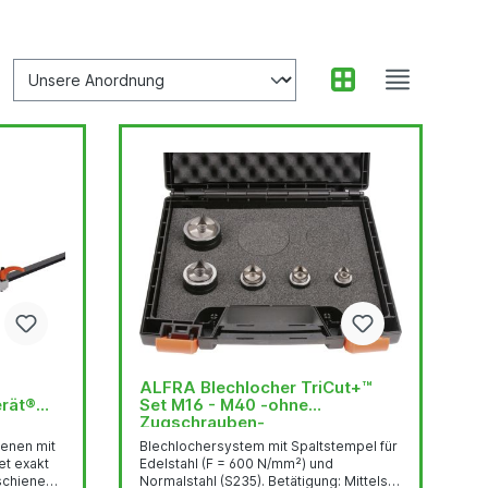
ALFRA Blechlocher TriCut+™
erät®
Set M16 - M40 -ohne
Zugschrauben-
ienen mit
Blechlochersystem mit Spaltstempel für
t exakt
Edelstahl (F = 600 N/mm²) und
schienen
Normalstahl (S235). Betätigung: Mittels