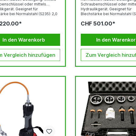
benschlüssel oder mittels
Schraubenschlüssel oder mitt
ät. Geeignet für
Hydraulikgerät. Geeignet für
ärke bei Normalstahl (S235): 2,0
Blechstärke bei Normalstahl (S235
 Schrauben-Ø 9,5 mm bzw. 3,0
mm mit Schrauben-Ø 9,5 mm b
220.00*
CHF 501.00*
 Schrauben-Ø 19,0 mm.
mm mit Schrauben-Ø 19,0 mm.
 9,5 mm: mind.
Vorbohren: Schrauben-Ø 9,5 mm: mind.
 mm Schrauben-Ø 19,0 mm: mind.
Ø 11,0 mm Schrauben-Ø 19,0 m
 mm
Ø 20,5 mm
In den Warenkorb
In den Warenko
 Vergleich hinzufügen
Zum Vergleich hinzu