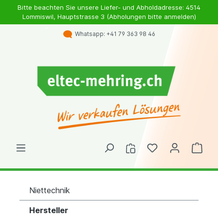
Bitte beachten Sie unsere Liefer- und Abholdadresse: 4514
Lommiswil, Hauptstrasse 3 (Abholungen bitte anmelden)
Whatsapp: +41 79 363 98 46
Niettechnik
Hersteller