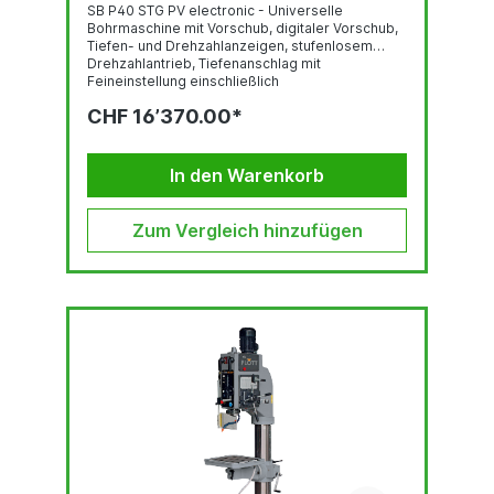
SB P40 STG PV electronic - Universelle
Bohrmaschine mit Vorschub, digitaler Vorschub,
Tiefen- und Drehzahlanzeigen, stufenlosem
Drehzahlantrieb, Tiefenanschlag mit
Feineinstellung einschließlich
AnschlusskabelBohrtiefenverstellung mit
CHF 16’370.00*
Feineinstellung und
UnterspannungsauslöserNOT-AUS-
SchlagtasterStufenlose
DrehzahlregelungAnschlußkabel (1,5 m) mit CEE-
In den Warenkorb
SteckerBohrschutz mit elektr.
AbsicherungThermischer Überlastungsschutz3
Jahre Garantie bei EinschichtbetriebDigitale
Zum Vergleich hinzufügen
Bohrtiefen-, Drehzahl- und
VorschubanzeigeElektronisch...