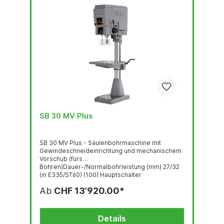
SB 30 MV Plus
SB 30 MV Plus - Säulenbohrmaschine mit
Gewindeschneideinrichtung und mechanischem
Vorschub (fürs
Bohren)Dauer-/Normalbohrleistung (mm) 27/32
(in E335/ST60) (100) Hauptschalter
Gewindeschneideinrichtung Bedienpanel mit
Ab
CHF 13’920.00*
OLED-Display Robuste, qualitativ hochwertige
Bohrkopf-Haube mit ergonomisch geneigter
Front LED-Beleuchtung Schnell verstellbarer und
ergonomischer Bohrtiefenanschlag Stufenlose
Details
Drehzahlregelung...