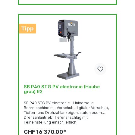
Tipp
SB P40 STG PV electronic (Haube
grau) R2
SB P40 STG PV electronic - Universelle
Bohrmaschine mit Vorschub, digitaler Vorschub,
Tiefen- und Drehzahlanzeigen, stufenlosem
Drehzahlantrieb, Tiefenanschlag mit
Feineinstellung einschließlich
AnschlusskabelBohrtiefenverstellung mit
CHF 16’370.00*
Feineinstellung und