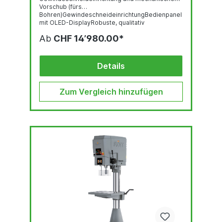
Vorschub (fürs
Bohren)GewindeschneideinrichtungBedienpanel
mit OLED-DisplayRobuste, qualitativ
hochwertige Bohrkopf-Haube mit ergonomisch
Ab
CHF 14’980.00*
geneigter FrontLED-BeleuchtungSchnell
verstellbarer und ergonomischer
BohrtiefenanschlagStufenlose Drehzahlregelung
über mittigen DrehknopfNothalt-
Details
TasterThermischer
ÜberlastungsschutzSpindelstoppBohrschutz mit
elektr. AbsicherungAnschlußkabel mit CEE-
Zum Vergleich hinzufügen
Steckermechanischer...