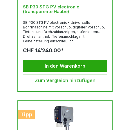
SB P30 STG PV electronic
(transparente Haube)
SB P30 STG PV electronic - Universelle
Bohrmaschine mit Vorschub, digitaler Vorschub,
Tiefen- und Drehzahlanzeigen, stufenlosem
Drehzahlantrieb, Tiefenanschlag mit
Feineinstellung einschließlich
AnschlusskabelDauer-/Normalbohrleistung (mm)
CHF 14’240.00*
25/30 (in E335/ST60) (100)Bohrtiefenverstellung
mit Feineinstellung und
UnterspannungsauslöserNOT-AUS-
SchlagtasterStufenlose
In den Warenkorb
DrehzahlregelungAnschlußkabel (1,5 m) mit CEE-
SteckerBohrschutz mit elektr....
Zum Vergleich hinzufügen
Tipp