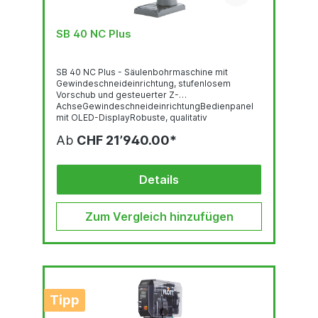
SB 40 NC Plus
SB 40 NC Plus - Säulenbohrmaschine mit
Gewindeschneideinrichtung, stufenlosem
Vorschub und gesteuerter Z-
AchseGewindeschneideinrichtungBedienpanel
mit OLED-DisplayRobuste, qualitativ
hochwertige Bohrkopf-Haube mit ergonomisch
Ab
CHF 21’940.00*
geneigter FrontLED-BeleuchtungSchnell
verstellbarer und ergonomischer
BohrtiefenanschlagStufenlose Drehzahlregelung
über mittigen DrehknopfNothalt-
Details
TasterThermischer
ÜberlastungsschutzSpindelstoppBohrschutz mit
elektr. AbsicherungAnschlußkabel mit CEE-
Zum Vergleich hinzufügen
SteckerUmschalthebel...
Tipp