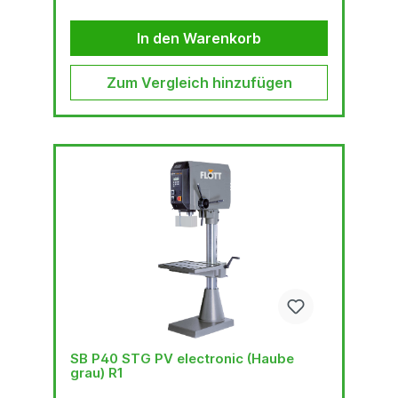
UnterspannungsauslöserNOT-AUS-
SchlagtasterStufenlose
DrehzahlregelungAnschlusskabel (1,5 m) mit
In den Warenkorb
CEE-SteckerBohrschutz mit elektr.
AbsicherungThermischer Überlastungsschutz3
Jahre Garantie bei EinschichtbetriebDigitale
Zum Vergleich hinzufügen
Bohrtiefen-, Drehzahl- und
VorschubanzeigeElektronisch...
SB P40 STG PV electronic (Haube
grau) R1