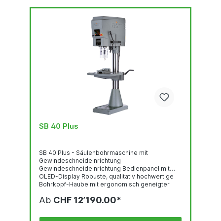
SB 40 Plus
SB 40 Plus - Säulenbohrmaschine mit
Gewindeschneideinrichtung
Gewindeschneideinrichtung Bedienpanel mit
OLED-Display Robuste, qualitativ hochwertige
Bohrkopf-Haube mit ergonomisch geneigter
Front LED-Beleuchtung Schnell verstellbarer und
Ab
CHF 12’190.00*
ergonomischer Bohrtiefenanschlag Stufenlose
Drehzahlregelung über mittigen Drehknopf
Nothalt-Taster Thermischer Überlastungsschutz