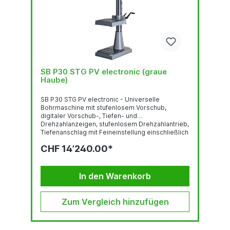
SB P30 STG PV electronic (graue
Haube)
SB P30 STG PV electronic - Universelle
Bohrmaschine mit stufenlosem Vorschub,
digitaler Vorschub-, Tiefen- und
Drehzahlanzeigen, stufenlosem Drehzahlantrieb,
Tiefenanschlag mit Feineinstellung einschließlich
Anschlusskabel Abb. mit
CHF 14’240.00*
OptionenDauer-/Normalbohrleistung (mm) 25/30
(in E335/ST60) (100)Bohrtiefenverstellung mit
Feineinstellung und
UnterspannungsauslöserNOT-AUS-
In den Warenkorb
SchlagtasterStufenlose
DrehzahlregelungAnschlußkabel (1,5 m) mit...
Zum Vergleich hinzufügen