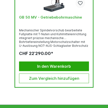
GB 50 MV - Getriebebohrmaschine
Mechanischer Spindelvorschub bearbeitete
Fußplatte mit T-Nuten und Kühlmitteleinrichtung
integriert präzise mechanische
Bohrtiefeneinstellung Motorschutzschalter mit
U-Auslösung NOT-AUS-Schlagtaster Bohrschutz
mit elektr. Absicherung Maschinenleuchte Dreh-
CHF 22’290.00*
und Schwenktisch automatischer
Werkzeugauswerfer Zahnräder aus gehärtetem
und geschliffenem Stahl Zahnradschmierung
durch automatische Ölpumpe Handrad für
In den Warenkorb
manuellen, feinen Handvorschub Hand-Wende-
Schalter für Rechts-Linkslauf...
Zum Vergleich hinzufügen