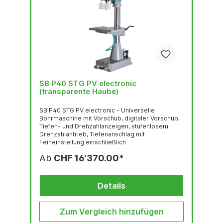
SB P40 STG PV electronic
(transparente Haube)
SB P40 STG PV electronic - Universelle
Bohrmaschine mit Vorschub, digitaler Vorschub,
Tiefen- und Drehzahlanzeigen, stufenlosem
Drehzahlantrieb, Tiefenanschlag mit
Feineinstellung einschließlich
AnschlusskabelBohrtiefenverstellung mit
Ab
CHF 16’370.00*
Feineinstellung und
UnterspannungsauslöserNOT-AUS-
SchlagtasterStufenlose
DrehzahlregelungAnschlußkabel (1,5 m) mit CEE-
Details
SteckerBohrschutz mit elektr.
AbsicherungThermischer Überlastungsschutz3
Jahre Garantie bei EinschichtbetriebDigitale
Zum Vergleich hinzufügen
Bohrtiefen-, Drehzahl- und
VorschubanzeigeElektronisch...