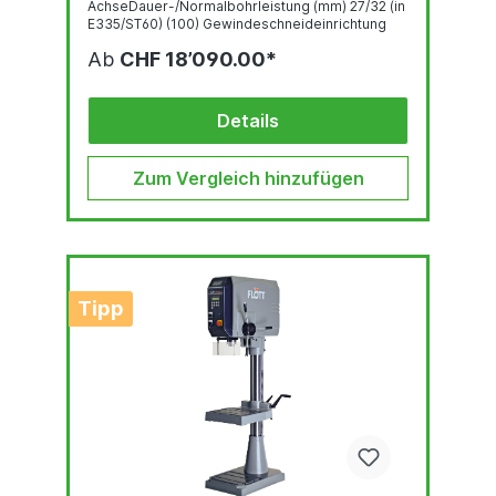
AchseDauer-/Normalbohrleistung (mm) 27/32 (in
E335/ST60) (100) Gewindeschneideinrichtung
Bedienpanel mit OLED-Display Robuste,
Ab
CHF 18’090.00*
qualitativ hochwertige Bohrkopf-Haube mit
ergonomisch geneigter Front LED-Beleuchtung
Schnell verstellbarer und ergonomischer
Bohrtiefenanschlag Stufenlose
Details
Drehzahlregelung...
Zum Vergleich hinzufügen
Tipp