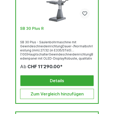
SB 30 Plus R
SB 30 Plus - Säulenbohrmaschine mit
GewindeschneideinrichtungDauer-/Normalbohrl
eistung (mm) 27/32 (in E335/ST60)
(100)HauptschalterGewindeschneideinrichtungB
edienpanel mit OLED-DisplayRobuste, qualitativ
hochwertige Bohrkopf-Haube mit ergonomisch
Ab
CHF 11’290.00*
geneigter FrontLED-BeleuchtungSchnell
verstellbarer und ergonomischer
BohrtiefenanschlagStufenlose...
Details
Zum Vergleich hinzufügen