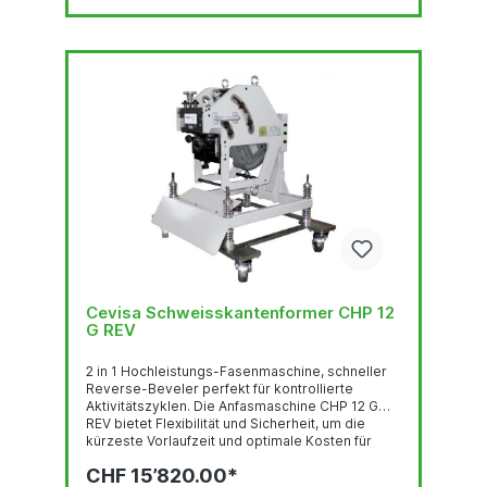
entscheidend für eine insgesamt höhere...
Cevisa Schweisskantenformer CHP 12
G REV
2 in 1 Hochleistungs-Fasenmaschine, schneller
Reverse-Beveler perfekt für kontrollierte
Aktivitätszyklen. Die Anfasmaschine CHP 12 G
REV bietet Flexibilität und Sicherheit, um die
kürzeste Vorlaufzeit und optimale Kosten für
eine Schnellfasmaschine zu erreichen, ohne
CHF 15’820.00*
dass Platten gedreht werden müssen. All-in-