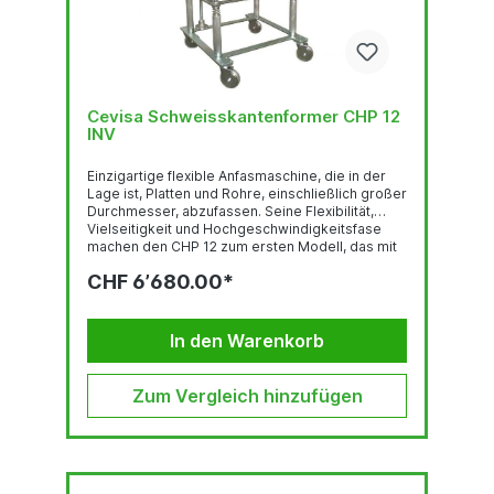
Cevisa Schweisskantenformer CHP 12
INV
Einzigartige flexible Anfasmaschine, die in der
Lage ist, Platten und Rohre, einschließlich großer
Durchmesser, abzufassen. Seine Flexibilität,
Vielseitigkeit und Hochgeschwindigkeitsfase
machen den CHP 12 zum ersten Modell, das mit
jahrelangem internationalem Erfolg auf der
CHF 6’680.00*
ganzen Welt verkauft wird. Das frühe Design
stammt aus dem Jahr 1972, das in unsere
Cevisa-DNA integriert und an Tausende von
Unternehmen auf den 5 Kontinenten exportiert
In den Warenkorb
wurde und eine Referenz für die Stahlindustrie
darstellt. Kurz gesagt, es wurde geschaffen, um
Schweißvorbereitungsprozesse zu optimieren.
Zum Vergleich hinzufügen
Die...