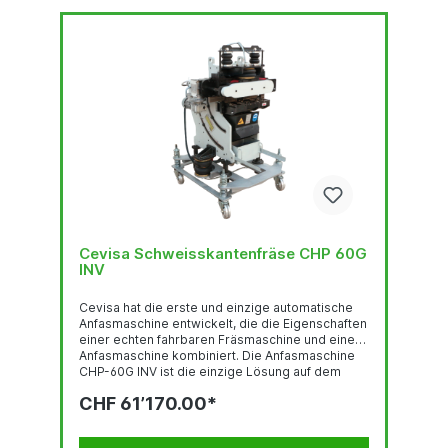
Cevisa Schweisskantenfräse CHP 60G
INV
Cevisa hat die erste und einzige automatische
Anfasmaschine entwickelt, die die Eigenschaften
einer echten fahrbaren Fräsmaschine und einer
Anfasmaschine kombiniert. Die Anfasmaschine
CHP-60G INV ist die einzige Lösung auf dem
Markt für das Anfasen großer Plattenstärken (bis
CHF 61’170.00*
zu 100 Millimeter) und ist in der Lage,
hochlegierte oder harte Werkstoffe wie Duplex,
Super Duplex, Hardox, Armox... ohne Aufwand für