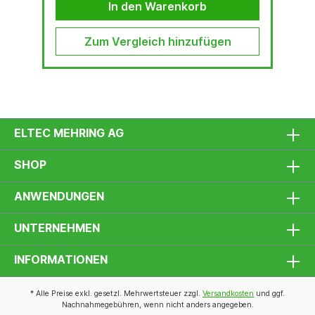
anzufasen. Zusammen mit unserer CHP-60G
In den Warenkorb
bilden sie die perfekte Anlage, um bei der
Bearbeitung von X-Fasen Zeit zu sparen, ohne
große Bleche drehen zu müssen.Die
Zum Vergleich hinzufügen
Arbeitsgeschwindigkeit...
ELTEC MEHRING AG
SHOP
ANWENDUNGEN
UNTERNEHMEN
INFORMATIONEN
* Alle Preise exkl. gesetzl. Mehrwertsteuer zzgl.
Versandkosten
und ggf.
Nachnahmegebühren, wenn nicht anders angegeben.