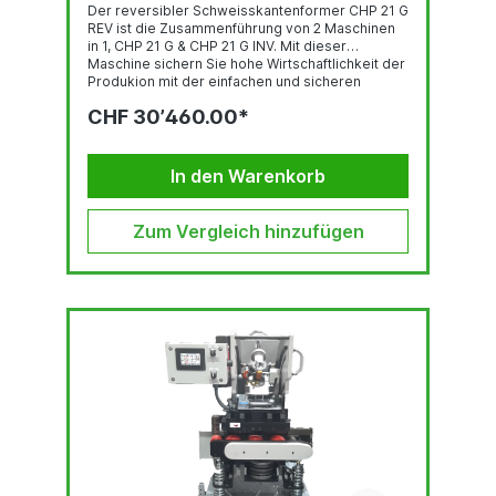
Der reversibler Schweisskantenformer CHP 21 G
REV ist die Zusammenführung von 2 Maschinen
in 1, CHP 21 G & CHP 21 G INV. Mit dieser
Maschine sichern Sie hohe Wirtschaftlichkeit der
Produkion mit der einfachen und sicheren
Herstellung von X, Y und K Fasen. Die Maschine
CHF 30’460.00*
dreht sich je nach gewüsnchter Fasenart. Mit
automatischem Vorschub kann die
Anfasmaschine CHP 21 G REV Fasenwinkel von
20º bis 45º fertigen. Anfasmaschine CHP 21 G
In den Warenkorb
REV: optimieren Sie Ihre Investition, um Ober-
und Unterfasen herzustellen. Diese
leistungsstarke und flexible CHP 21 G REV...
Zum Vergleich hinzufügen