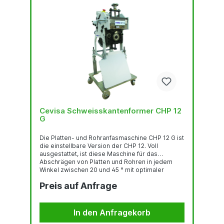
Cevisa Schweisskantenformer CHP 12
G
Die Platten- und Rohranfasmaschine CHP 12 G ist
die einstellbare Version der CHP 12. Voll
ausgestattet, ist diese Maschine für das
Abschrägen von Platten und Rohren in jedem
Winkel zwischen 20 und 45 ° mit optimaler
Arbeitsposition von Platte / Maschine ausgelegt.
Preis auf Anfrage
Der Wagen verbessert die Maschinenstabilität
und die Lebensdauer des Fräsers und macht
diese Maschine einfach zu bedienen für die
Vorbereitung großer Plattenanfass- /
In den Anfragekorb
Schweissnähte. Diese Maschine ist