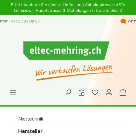
Bitte beachten Sie unsere Liefer- und Abholdadresse: 4514
Lommiswil, Hauptstrasse 3 (Abholungen bitte anmelden)
Whatsapp: +41 79 363 98 46
Niettechnik
Hersteller