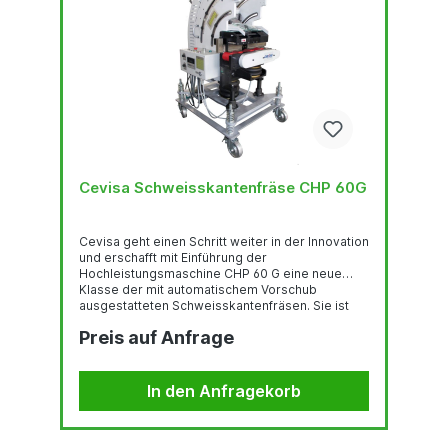
Cevisa Schweisskantenfräse CHP 60G
Cevisa geht einen Schritt weiter in der Innovation
und erschafft mit Einführung der
Hochleistungsmaschine CHP 60 G eine neue
Klasse der mit automatischem Vorschub
ausgestatteten Schweisskantenfräsen. Sie ist
heutzutage der signifikanteste Fortschritt der
Preis auf Anfrage
mechanisierten Hochleistungsfräsen , speziell
entwickelt für grosse Blechstärken und feste
Stähle, die 2 Technologien in einer vereint:
einzigartige fahrbare Schweisskantenfräse bis
In den Anfragekorb
70 mm (100 mm*) Blechstärke. Besonders
geeignet für Duplex, Superduplex, Hardox,
Armox… Die...