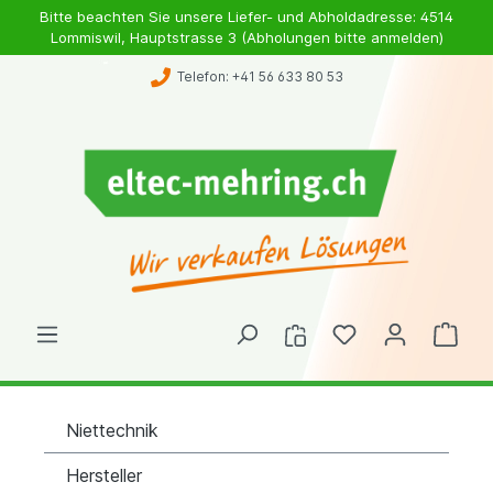
Bitte beachten Sie unsere Liefer- und Abholdadresse: 4514
Lommiswil, Hauptstrasse 3 (Abholungen bitte anmelden)
Telefon: +41 56 633 80 53
Niettechnik
Hersteller