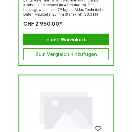
Langlöcher mit 18 Volt Wechselakku. Stanzt
kraftvoll und schnell (in 4 Sekunden). Das
Leichtgewicht – nur 7.9 kg mit Akku. Technische
Daten Maultiefe: 25 mm Stanzkraft: 83,3 kN
Stanzleistung bis DIN S275Rundloch Ø 4,0 - 15,0
CHF 2’950.00*
mmLangloch 6,5 x 10,0 bis 11,0 x 16,5
mmMaterialstärke 2,0 - 6,0 mm Stanzleistung bei
CrNi-StahlRundloch Ø 6.5 - 15,0
mmMaterialstärke...
In den Warenkorb
Zum Vergleich hinzufügen