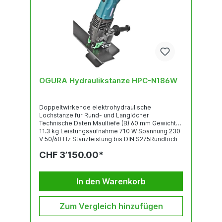
OGURA Hydraulikstanze HPC-N186W
Doppeltwirkende elektrohydraulische
Lochstanze für Rund- und Langlöcher
Technische Daten Maultiefe (B) 60 mm Gewicht
11.3 kg Leistungsaufnahme 710 W Spannung 230
V 50/60 Hz Stanzleistung bis DIN S275Rundloch
Ø 6,0 - 18,0 mmMaterialstärke 2,0 - 6,0
CHF 3’150.00*
mmLangloch 6,5 x 10,0 bis 14,0 x 21,0
mmMaterialstärke 2,0 - 6,0 mm Stanzleistung bei
CrNi-StahlRundloch Ø 6,0 - 20,0
mmMaterialstärke 3,0 - 4,0 mm Stanzzeit: ca. 4
In den Warenkorb
Sekunden Lieferumfang OGURA...
Zum Vergleich hinzufügen