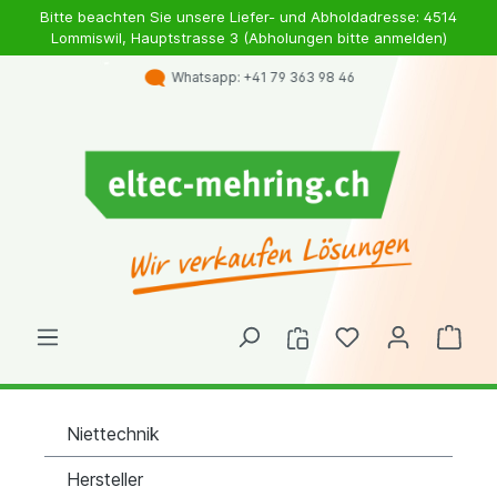
Bitte beachten Sie unsere Liefer- und Abholdadresse: 4514
Lommiswil, Hauptstrasse 3 (Abholungen bitte anmelden)
Whatsapp: +41 79 363 98 46
Niettechnik
Hersteller