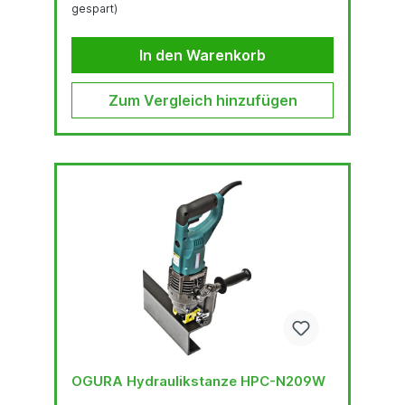
gespart)
6,0 - 20,0 mmMaterialstärke 3,0 - 6,0 mm
Stanzzeit: ca. 4 Sekunden Lieferumfang OGURA...
In den Warenkorb
Zum Vergleich hinzufügen
OGURA Hydraulikstanze HPC-N209W