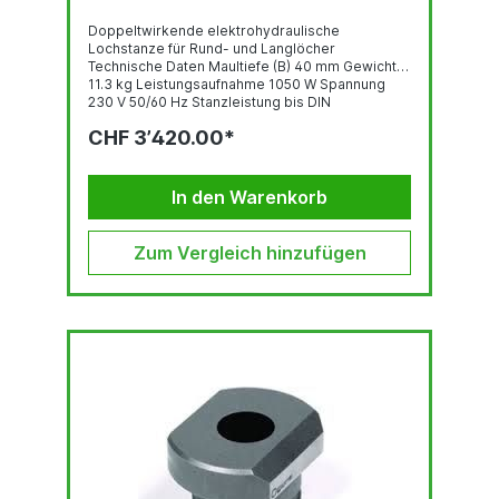
Doppeltwirkende elektrohydraulische
Lochstanze für Rund- und Langlöcher
Technische Daten Maultiefe (B) 40 mm Gewicht
11.3 kg Leistungsaufnahme 1050 W Spannung
230 V 50/60 Hz Stanzleistung bis DIN
S275Rundloch Ø 6,0 - 20,0 mmMaterialstärke 2,0
CHF 3’420.00*
- 9,0 mmLangloch 6,5 x 10,0 bis 14,0 x 21,0
mmMaterialstärke 2,0 - 9,0 mm Stanzleistung bei
CrNi-StahlRundloch Ø 6,0 - 20,0
mmMaterialstärke 3,0 - 6,0 mm Stanzzeit: ca. 4
In den Warenkorb
Sekunden Lieferumfang OGURA...
Zum Vergleich hinzufügen