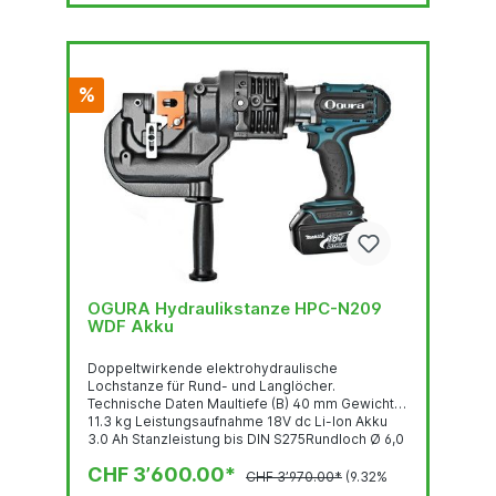
%
OGURA Hydraulikstanze HPC-N209
WDF Akku
Doppeltwirkende elektrohydraulische
Lochstanze für Rund- und Langlöcher.
Technische Daten Maultiefe (B) 40 mm Gewicht
11.3 kg Leistungsaufnahme 18V dc Li-Ion Akku
3.0 Ah Stanzleistung bis DIN S275Rundloch Ø 6,0
- 20,0 mmMaterialstärke 2,0 - 9,0 mmLangloch
CHF 3’600.00*
6,5 x 10,0 bis 14,0 x 21,0 mmMaterialstärke 2,0 -
CHF 3’970.00*
(9.32%
9,0 mm Stanzleistung bei CrNi-StahlRundloch Ø