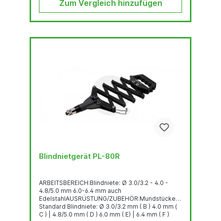
Zum Vergleich hinzufügen
Blindnietgerät PL-80R
ARBEITSBEREICH:Blindniete: Ø 3.0/3.2 - 4.0 -
4.8/5.0 mm 6.0-6.4 mm auch
EdelstahlAUSRÜSTUNG/ZUBEHÖR:Mundstücke
Standard Blindniete: Ø 3.0/3.2 mm ( B ) 4.0 mm (
C ) | 4.8/5.0 mm ( D ) 6.0 mm ( E) | 6.4 mm ( F )