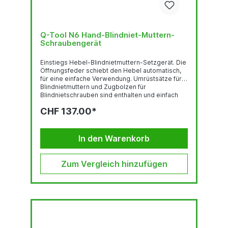
Q-Tool N6 Hand-Blindniet-Muttern-
Schraubengerät
Einstiegs Hebel-Blindnietmuttern-Setzgerät. Die
Öffnungsfeder schiebt den Hebel automatisch,
für eine einfache Verwendung. Umrüstsätze für
Blindnietmuttern und Zugbolzen für
Blindnietschrauben sind enthalten und einfach
austauschbar.ARBEITSBEREICH:Blindnietmuttern
CHF 137.00*
M3 | M4 | M5 | M6 alle
WerkstoffeBlindnietschrauben M4 | M5 | M6 alle
WerkstoffeAUSRÜSTUNG/ZUBEHÖR:Umrüstsätz
e für Blindnietmuttern M3 | M4 | M5 |
In den Warenkorb
M6Umrüstsätze für Blindnietschrauben M4 | M5 |
M6
Zum Vergleich hinzufügen