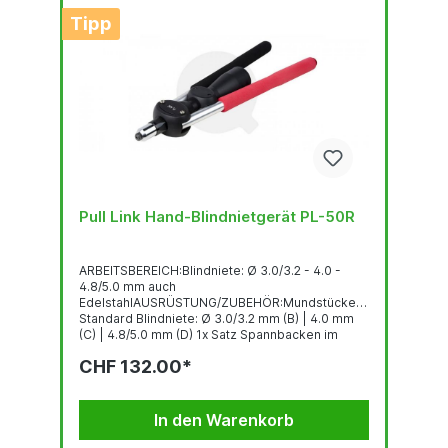
Tipp
Pull Link Hand-Blindnietgerät PL-50R
ARBEITSBEREICH:Blindniete: Ø 3.0/3.2 - 4.0 -
4.8/5.0 mm auch
EdelstahlAUSRÜSTUNG/ZUBEHÖR:Mundstücke
Standard Blindniete: Ø 3.0/3.2 mm (B) | 4.0 mm
(C) | 4.8/5.0 mm (D) 1x Satz Spannbacken im
WerkzeuggehäuseGEWICHT: 1.04 kg
CHF 132.00*
In den Warenkorb