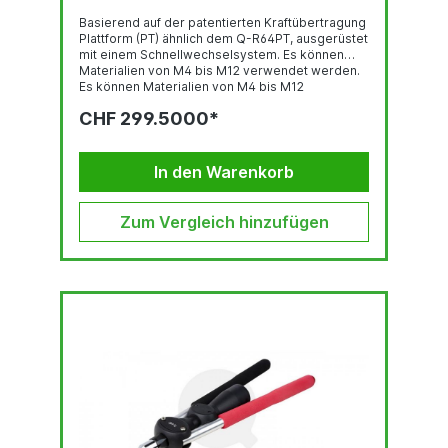
Basierend auf der patentierten Kraftübertragung
Plattform (PT) ähnlich dem Q-R64PT, ausgerüstet
mit einem Schnellwechselsystem. Es können
Materialien von M4 bis M12 verwendet werden.
Es können Materialien von M4 bis M12
verwendet
CHF 299.5000*
werden.ARBEITSBEREICH:Blindnietmuttern M4 |
M5 | M6 | M8 | M10 | M12 alle
WerkstoffeBlindnietschrauben M5 | M6 | M8 alle
WerkstoffeAUSRÜSTUNG/ZUBEHÖR:Umrüstsätz
In den Warenkorb
e für Blindnietmuttern M4 | M5 | M6 | M8 | M10 |
M12Zugbolzen für Blindnietschrauben M5 | M6 |
M8
Zum Vergleich hinzufügen