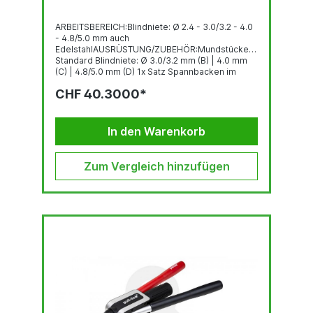
ARBEITSBEREICH:Blindniete: Ø 2.4 - 3.0/3.2 - 4.0
- 4.8/5.0 mm auch
EdelstahlAUSRÜSTUNG/ZUBEHÖR:Mundstücke
Standard Blindniete: Ø 3.0/3.2 mm (B) | 4.0 mm
(C) | 4.8/5.0 mm (D) 1x Satz Spannbacken im
WerkzeuggehäuseOptional: 2.4 mm (A)GEWICHT:
CHF 40.3000*
0.56 kg
In den Warenkorb
Zum Vergleich hinzufügen