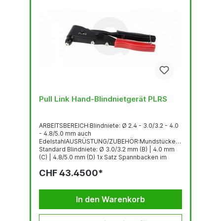
Pull Link Hand-Blindnietgerät PLRS
ARBEITSBEREICH:Blindniete: Ø 2.4 - 3.0/3.2 - 4.0
- 4.8/5.0 mm auch
EdelstahlAUSRÜSTUNG/ZUBEHÖR:Mundstücke
Standard Blindniete: Ø 3.0/3.2 mm (B) | 4.0 mm
(C) | 4.8/5.0 mm (D) 1x Satz Spannbacken im
WerkzeuggehäuseOptional: 2.4 mm (A)GEWICHT:
CHF 43.4500*
0.57 kg
In den Warenkorb