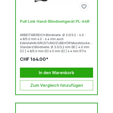
Pull Link Hand-Blindnietgerät PL-64R
ARBEITSBEREICH:Blindniete: Ø 3.0/3.2 - 4.0 -
4.8/5.0 mm 6.0 - 6.4 mm auch
EdelstahlAUSRÜSTUNG/ZUBEHÖR:Mundstücke
Standard Blindniete: Ø 3.0/3.2 mm (B) | 4.0 mm
(C) | 4.8/5.0 mm (D) 6.0 mm (E) | 6.4 mm (F)1x
Satz Spannbacken im
CHF 164.00*
WerkzeuggehäuseGEWICHT: 1.60 kg
In den Warenkorb
Zum Vergleich hinzufügen