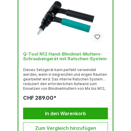
Q-Tool N12 Hand-Blindniet-Muttern-
Schraubengerät mit Ratschen-System
Dieses Setzgerät kann perfekt verwendet
werden, wenn in begrenzten und engen Räumen
gearbeitet wird. Das interne Ratschen System
reduziert den erforderlichen Aufwand zum
Einsetzen von Blindnietmuttern von M4 bis M12,
für alle Materialien. Die enthaltenen Umrüstsätze
CHF 289.00*
sind einfach austauschbar, unter Verwendung
eines Schnellspannsystems. Dazu sind 3 Größen
von Zugbolzen für Blindnietschrauben
enthalten.ARBEITSBEREICH:Blindnietmuttern M4 |
In den Warenkorb
M5 | M6 | M8 | M10 | M12 alle
WerkstoffeBlindnietschrauben M5 | M6 | M8 alle
WerkstoffeAUSRÜSTUNG/ZUBEHÖR:Umrüstsätz
Zum Vergleich hinzufügen
e...