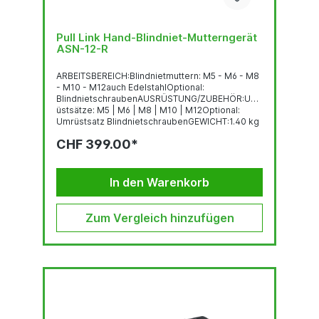
Pull Link Hand-Blindniet-Mutterngerät
ASN-12-R
ARBEITSBEREICH:Blindnietmuttern: M5 - M6 - M8
- M10 - M12auch EdelstahlOptional:
BlindnietschraubenAUSRÜSTUNG/ZUBEHÖR:Umr
üstsätze: M5 | M6 | M8 | M10 | M12Optional:
Umrüstsatz BlindnietschraubenGEWICHT:1.40 kg
CHF 399.00*
In den Warenkorb
Zum Vergleich hinzufügen