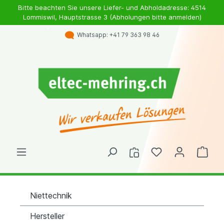
Bitte beachten Sie unsere Liefer- und Abholdadresse: 4514
Lommiswil, Hauptstrasse 3 (Abholungen bitte anmelden)
Whatsapp: +41 79 363 98 46
Niettechnik
Hersteller