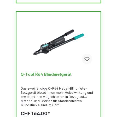
Q-Tool R64 Blindnietgerät
Das zweihändige Q-R64 Hebel-Blindniete-
Setzgerät bietet Ihnen mehr Hebelwirkung und
erweitert Ihre Möglichkeiten in Bezug auf
Material und Größen für Standardnieten.
Mundstücke sind im Griff
verborgen.ARBEITSBEREICH:Ø3.0/3.2 | 4.0 |
CHF 164.00*
4.8/5.0 | 6.0 | 6.4 mm alle