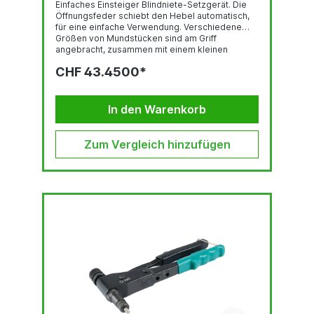
Einfaches Einsteiger Blindniete-Setzgerät. Die
Öffnungsfeder schiebt den Hebel automatisch,
für eine einfache Verwendung. Verschiedene
Größen von Mundstücken sind am Griff
angebracht, zusammen mit einem kleinen
Schraubenschlüssel.ARBEITSBEREICH:Ø 2.4 |
CHF 43.4500*
3.0/3.2 | 4.0 | 4.8/5.0
mmAUSRÜSTUNG/ZUBEHÖR:Mundstücke für
Blindniete Ø 3.0/3.2 | 4.0 | 4.8/5.0 mmSchlüssel
an Werkzeuggehäusel
In den Warenkorb
Zum Vergleich hinzufügen