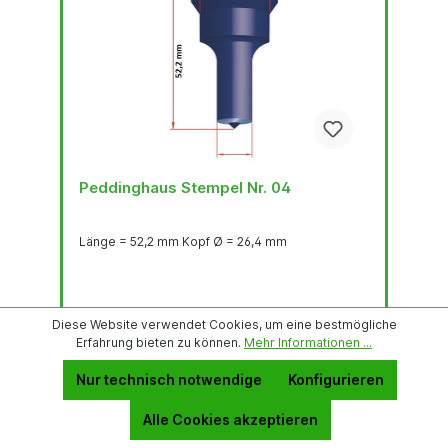
Peddinghaus Stempel Nr. 04
Länge = 52,2 mm Kopf Ø = 26,4 mm
Diese Website verwendet Cookies, um eine bestmögliche
CHF 14.3000*
Erfahrung bieten zu können.
Mehr Informationen ...
Nur technisch notwendige
Konfigurieren
Details
Alle Cookies akzeptieren
Zum Vergleich hinzufügen