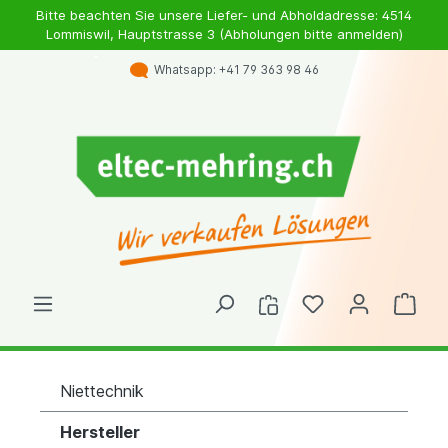
Bitte beachten Sie unsere Liefer- und Abholdadresse: 4514
Lommiswil, Hauptstrasse 3 (Abholungen bitte anmelden)
Whatsapp: +41 79 363 98 46
Niettechnik
Hersteller