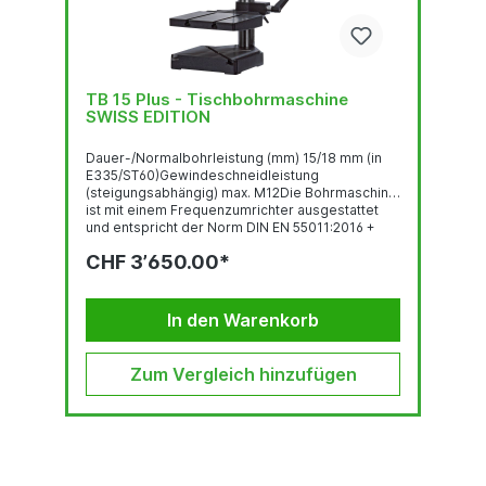
TB 15 Plus - Tischbohrmaschine
SWISS EDITION
Dauer-/Normalbohrleistung (mm) 15/18 mm (in
E335/ST60)Gewindeschneidleistung
(steigungsabhängig) max. M12Die Bohrmaschine
ist mit einem Frequenzumrichter ausgestattet
und entspricht der Norm DIN EN 55011:2016 +
A1:2017.Abbildung zeigt die TB 15 Plus mit
CHF 3’650.00*
Sonderausstattung und Zubehör.
Gewindeschneideinrichtung Bedienpanel mit
OLED-Display Robuste, qualitativ hochwertige
Bohrkopf-Haube mit ergonomisch geneigter...
In den Warenkorb
Zum Vergleich hinzufügen