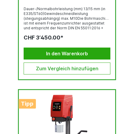
Dauer-/Normalbohrleistung (mm) 13/15 mm (in
E335/ST60)Gewindeschneidleistung
(steigungsabhängig) max. M10Die Bohrmaschine
ist mit einem Frequenzumrichter ausgestattet
und entspricht der Norm DIN EN 55011:2016 +
A1:2017.Abbildung zeigt die TB 13 Plus mit
CHF 3’450.00*
Sonderausstattung und Zubehör.
Gewindeschneideinrichtung Bedienpanel mit
OLED-Display Robuste, qualitativ hochwertige
Bohrkopf-Haube mit ergonomisch geneigter...
In den Warenkorb
Zum Vergleich hinzufügen
Tipp