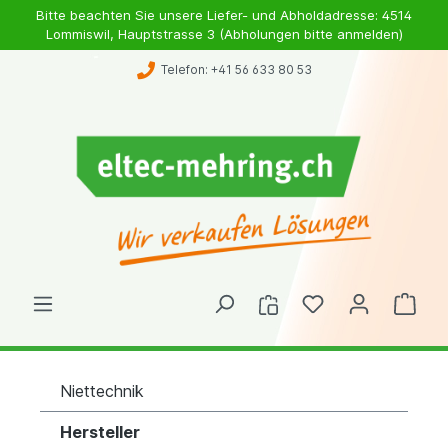
Bitte beachten Sie unsere Liefer- und Abholdadresse: 4514
Lommiswil, Hauptstrasse 3 (Abholungen bitte anmelden)
Telefon: +41 56 633 80 53
Niettechnik
Hersteller