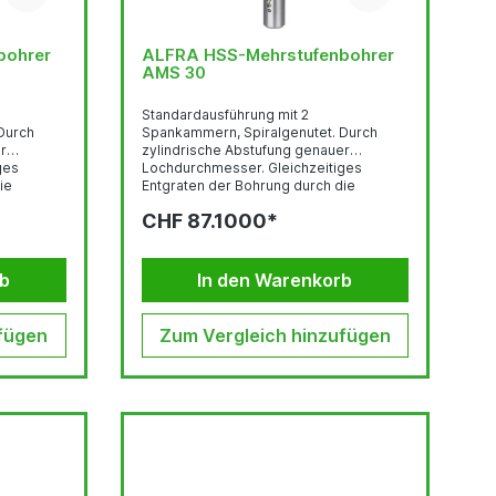
bohrer
ALFRA HSS-Mehrstufenbohrer
AMS 30
Standardausführung mit 2
Spankammern, Spiralgenutet. Durch
er
zylindrische Abstufung genauer
Lochdurchmesser. Gleichzeitiges
ie
Entgraten der Bohrung durch die
nächste Stufe. Bohren von dünnsten
CHF 87.1000*
ch.
Blechen bis 4 mm Dicke möglich.
Kühlschmierstift verwenden! Durch die
i der
Spiralnut erzielt der Bohrer bei der
Schnitt
Bearbeitung einen schälenden Schnitt
rb
In den Warenkorb
bei verbesserter Spanabfuhr.
en
Gegenüber dem herkömmlichen
rlängerte
geraden Nutenverlauf eine verlängerte
fügen
Zum Vergleich hinzufügen
...
Schneidkante und einen fühlbar...