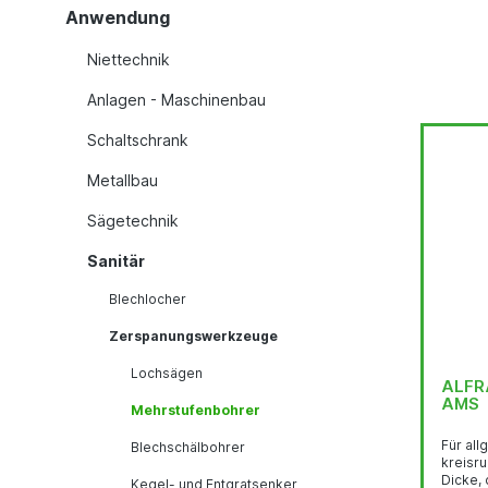
Anwendung
Niettechnik
Anlagen - Maschinenbau
Schaltschrank
Metallbau
Sägetechnik
Sanitär
Blechlocher
Zerspanungswerkzeuge
Lochsägen
ALFR
AMS
Mehrstufenbohrer
Für al
Blechschälbohrer
kreisru
Dicke,
Kegel- und Entgratsenker