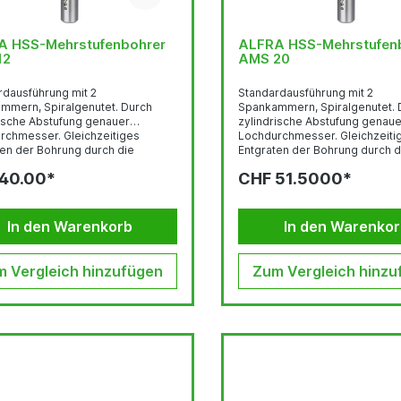
A HSS-Mehrstufenbohrer
ALFRA HSS-Mehrstufen
12
AMS 20
rdausführung mit 2
Standardausführung mit 2
mern, Spiralgenutet. Durch
Spankammern, Spiralgenutet. Durch
rische Abstufung genauer
zylindrische Abstufung genau
sser. Gleichzeitiges
Lochdurchmesser. Gleichzeitiges
ten der Bohrung durch die
Entgraten der Bohrung durch d
ohren von dünnsten
nächste Stufe. Bohren von dünnsten
40.00*
CHF 51.5000*
n bis 4 mm Dicke möglich.
Blechen bis 4 mm Dicke mögli
erstift verwenden! Durch die
Kühlschmierstift verwenden! Durch die
ut erzielt der Bohrer bei der
Spiralnut erzielt der Bohrer be
itung einen schälenden Schnitt
Bearbeitung einen schälenden 
In den Warenkorb
In den Warenko
rbesserter Spanabfuhr.
bei verbesserter Spanabfuhr.
ber dem herkömmlichen
Gegenüber dem herkömmlich
n Nutenverlauf eine verlängerte
geraden Nutenverlauf eine ve
 Vergleich hinzufügen
Zum Vergleich hinzu
kante und einen fühlbar...
Schneidkante und einen fühlbar