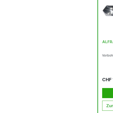
ALFRA
Vorboh
CHF 
Zum