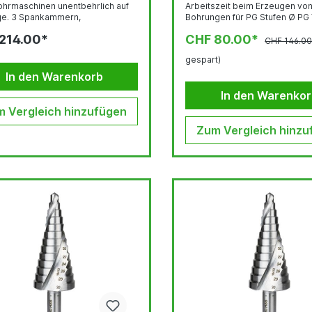
hrmaschinen unentbehrlich auf
Arbeitszeit beim Erzeugen vo
e. 3 Spankammern,
Bohrungen für PG Stufen Ø PG 7
genutet, auswechselbarer
PG 11 - PG 13 - PG 16 - PG 21
214.00*
CHF 80.00*
rbohrer Stufen Ø 9 - 12 - 15 - 18 -
CHF 146.0
 - 27 - 30 - 33 - 36 mm (Stufe „40“
gespart)
 Entgraten) Vorteile
ohrer mit Spiralnut mit 3
In den Warenkorb
en: Durch die Spiralnut erzielt
In den Warenko
rer bei der Bearbeitung...
 Vergleich hinzufügen
Zum Vergleich hinzu