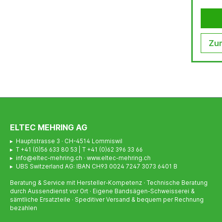
Zum
ELTEC MEHRING AG
▸ Hauptstrasse 3 · CH-4514 Lommiswil
▸ T +41 (0)56 633 80 53 | T +41 (0)62 396 33 66
▸ info@eltec-mehring.ch · www.eltec-mehring.ch
▸ UBS Switzerland AG: IBAN CH93 0024 7247 3073 6401 B
Beratung & Service mit Hersteller-Kompetenz · Technische Beratung
durch Aussendienst vor Ort · Eigene Bandsägen-Schweisserei &
sämtliche Ersatzteile · Speditiver Versand & bequem per Rechnung
bezahlen