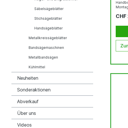
Handbo
Montag
Säbelsägeblätter
spiral
CHF 
Zentrie
Stichsägeblätter
21 - 24
dient zum
Handsägeblätter
Stufenb
Schneid
Metallkreissägeblätter
der Boh
Zum
Bandsägemaschinen
Metallbandsägen
Kühlmittel
Neuheiten
Sonderaktionen
Abverkauf
Über uns
Videos