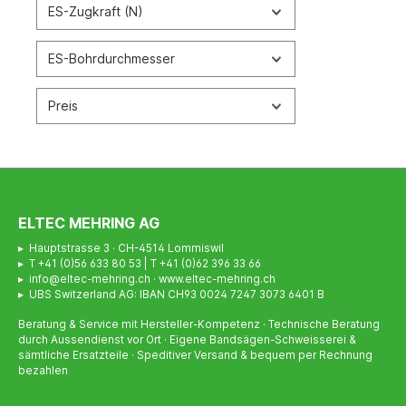
ES-Zugkraft (N)
ES-Bohrdurchmesser
Preis
ELTEC MEHRING AG
▸ Hauptstrasse 3 · CH-4514 Lommiswil
▸ T +41 (0)56 633 80 53 | T +41 (0)62 396 33 66
▸ info@eltec-mehring.ch · www.eltec-mehring.ch
▸ UBS Switzerland AG: IBAN CH93 0024 7247 3073 6401 B
Beratung & Service mit Hersteller-Kompetenz · Technische Beratung
durch Aussendienst vor Ort · Eigene Bandsägen-Schweisserei &
sämtliche Ersatzteile · Speditiver Versand & bequem per Rechnung
bezahlen