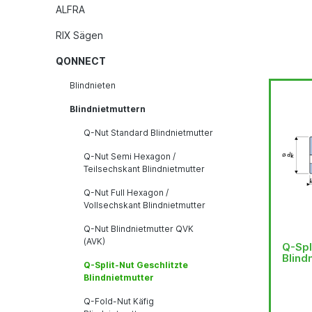
ALFRA
RIX Sägen
QONNECT
Blindnieten
Blindnietmuttern
Q-Nut Standard Blindnietmutter
Q-Nut Semi Hexagon /
Teilsechskant Blindnietmutter
Q-Nut Full Hexagon /
Vollsechskant Blindnietmutter
Q-Nut Blindnietmutter QVK
(AVK)
Q-Spl
Blind
Q-Split-Nut Geschlitzte
Blindnietmutter
Q-Fold-Nut Käfig