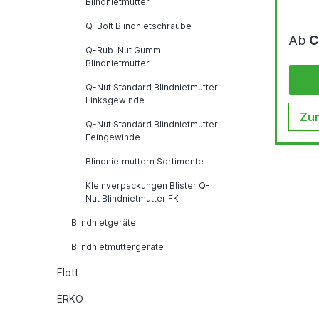
Blindnietmutter
Q-Bolt Blindnietschraube
Ab
C
Q-Rub-Nut Gummi-
Blindnietmutter
Q-Nut Standard Blindnietmutter
Linksgewinde
Zum
Q-Nut Standard Blindnietmutter
Feingewinde
Blindnietmuttern Sortimente
Kleinverpackungen Blister Q-
Nut Blindnietmutter FK
Blindnietgeräte
Blindnietmuttergeräte
Flott
ERKO