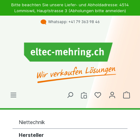
Bitte beachten Sie unsere Liefer- und Abholdadresse: 4514
Lommiswil, Hauptstrasse 3 (Abholungen bitte anmelden)
Whatsapp: +41 79 363 98 46
Niettechnik
Hersteller