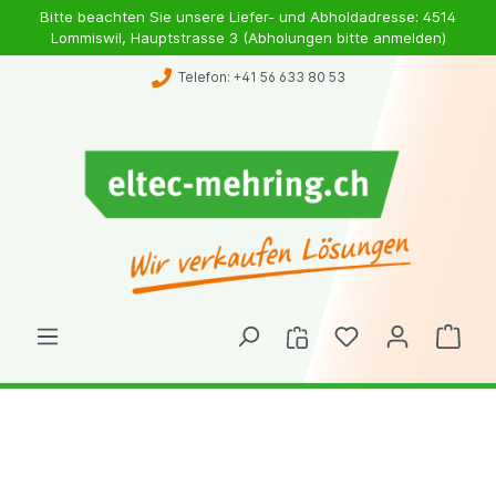
Bitte beachten Sie unsere Liefer- und Abholdadresse: 4514
Lommiswil, Hauptstrasse 3 (Abholungen bitte anmelden)
Telefon: +41 56 633 80 53